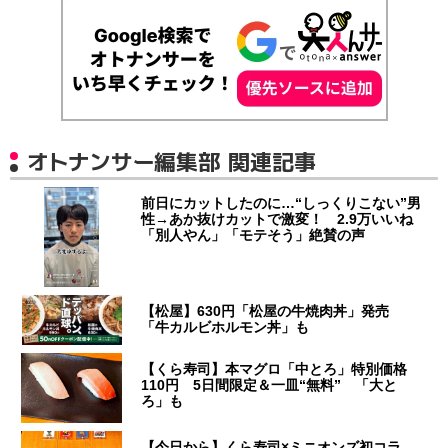
オトナンサー編集部 関連記事
前日にカットしたのに…“しっくりこない”男
性→あか抜けカットで激変！ 2.9万いいね
「別人やん」「モテそう」絶賛の声
【松屋】630円「松屋の牛焼肉丼」発売
「牛カルビホルモン丼」も
【くら寿司】本マグロ「中とろ」特別価格
110円 5日間限定＆一皿“無料” 「大と
ろ」も
【今日から】くら寿司×ミニオンズ初コラ