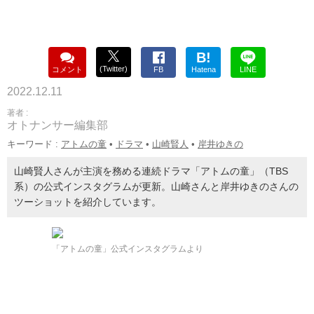
B!
(Twitter)
コメント
FB
Hatena
LINE
2022.12.11
著者 :
オトナンサー編集部
キーワード :
アトムの童
•
ドラマ
•
山崎賢人
•
岸井ゆきの
山崎賢人さんが主演を務める連続ドラマ「アトムの童」（TBS
系）の公式インスタグラムが更新。山崎さんと岸井ゆきのさんの
ツーショットを紹介しています。
「アトムの童」公式インスタグラムより