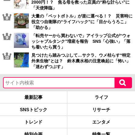
2000円！？ 焦る母を救った店員の“粋な計らい”に
「天使降臨」
大量の「ペットボトル」が楽に運べる！？ 災害時に
役立つ自衛隊の“ライフハック”に「目からうろこ」
「助かる」
「転売ヤーから買わないで」アイラップ公式が“ウォ
ッシャブルタンク”増産を報告 SNS「心強い」「落
ち着いたら買う」
見つけたら踏みつぶして…サクラ、ウメ枯らす“特定
外来生物”とは？ 鈴木農水相の注意喚起に「怖い」
「迷わずつぶす」
最新記事
ライフ
SNSトピック
リサーチ
トレンド
エンタメ
特別企画
特集一覧