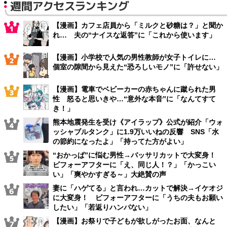
週間アクセスランキング
【漫画】カフェ店員から「ミルクと砂糖は？」と聞か
れ… 夫の“ナイスな返答”に「これから使います」
【漫画】小学校で人気の男性教師が女子トイレに…
個室の隙間から見えた“恐ろしいモノ”に「許せない」
【漫画】電車でベビーカーの赤ちゃんに蹴られた男
性 怒ると思いきや…“意外な本音”に「なんてすて
き！」
熊本地震発生を受け《アイラップ》公式が紹介「ウォ
ッシャブルタンク」に1.9万いいねの反響 SNS「水
の節約になったよ」「持ってた方がよい」
“おかっぱ”に悩む男性→バッサリカットで大変身！
ビフォーアフターに「え、同じ人！？」「かっこい
い」「爽やかすぎる～」大絶賛の声
妻に「ハゲてる」と言われ…カットで解決→イケオジ
に大変身！ ビフォーアフターに「うちの夫もお願い
したい」「若返りハンパない」
【漫画】お祭りで子どもが欲しがったお面、なんと