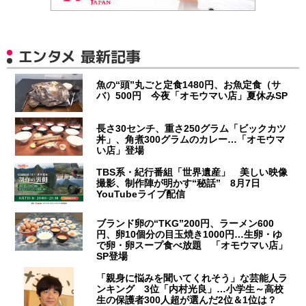
エンタメ 最新記事
魚の“頭”丸ごと定食1480円、お魚定食（サ
バ）500円 今夜「オモウマい店」夏休みSP
長さ30センチ、重さ250グラム「ビックカツ
丼」、角煮300グラムのカレー…「オモウマ
い店」登場
TBS系・紀行番組「世界遺産」 美しい映像
撮影、制作陣が明かす“秘話” 8月7日
YouTubeライブ配信
ブランド卵の“TKG”200円、ラーメン600
円、卵10個分の目玉焼き1000円…生卵・ゆ
で卵・卵スープ食べ放題 「オモウマい店」
SP登場
「親身に悩みを聞いてくれそう」な芸能人ラ
ンキング 3位「内村光良」…小学生～高校
生の保護者300人超が選んだ2位＆1位は？