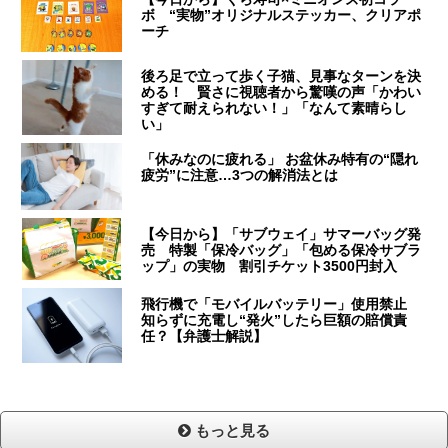
ボ “実物”オリジナルステッカー、クリアポ
ーチ
後ろ足で立って歩く子猫、見事なターンを決
める！ 賢さに視聴者から驚嘆の声「かわい
すぎて耐えられない！」「なんて素晴らし
い」
「休みなのに疲れる」 お盆休み特有の“隠れ
疲労”に注意…3つの解消法とは
【今日から】「サブウェイ」サマーバッグ発
売 特製「保冷バッグ」「包める保冷サブラ
ップ」の実物 割引チケット3500円封入
飛行機で「モバイルバッテリー」使用禁止
知らずに充電し“発火”したら巨額の賠償責
任？【弁護士解説】
もっと見る