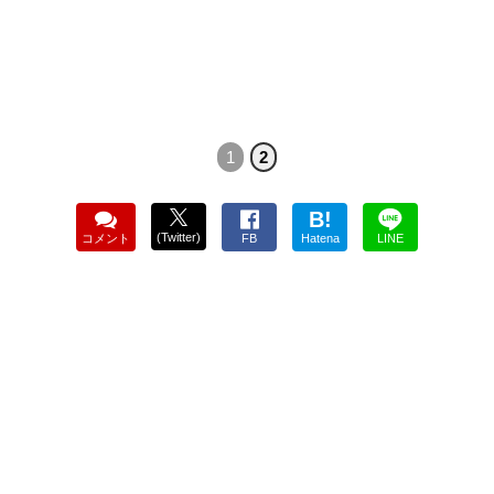
1
2
B!
(Twitter)
コメント
FB
Hatena
LINE