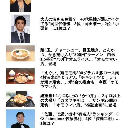
大人の渋さ＆色気？ 40代男性が選ぶ“イケ
てる”同世代俳優 3位「岡田准一」2位「小
栗旬」…1位は？
麺3玉、チャーシュー、目玉焼き、とんか
つ、かき揚げ入り“800円”ラーメン 白米
1.5杯分“750円”オムライス…「オモウマい
店」登場
「えぐい」鶏モモ肉300グラム＆豚ロース肉
4枚＆米2合＆うどん「チキンカツ＆しょう
が焼き定食」、米5合の定食も 今夜「オモ
ウマい店」
総重量1.1キロ以上の「かつ丼」、2キロ以上
の大盛り「カタヤキそば」、ザンギ25個の
定食…「オモウマい店」“検証企画”に登場
「佐藤」で思い出す“有名人”ランキング 3
位「timelesz 佐藤勝利」2位「佐藤二朗」…
1位は？