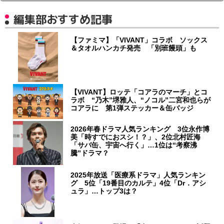
編集部おすすめ記事
【ファミマ】「VIVANT」コラボ ソックス
＆タオルハンカチ発売 「別班饅頭」も
【VIVANT】ロッテ「コアラのマーチ」とコ
ラボ “乃木”堺雅人、“ノコル”二宮和也らが
コアラに 第1弾ステッカー＆缶バッジ
2026年春ドラマ人気ランキング 3位永作博
美「時すでにおスシ！？」、2位北村匠海
「サバ缶、宇宙へ行く」…1位は“考察沸
騰”ドラマ？
2025年放送「医療系ドラマ」人気ランキン
グ 5位「19番目のカルテ」4位「Dr．アシ
ュラ」…トップ3は？