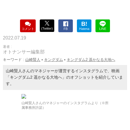
B!
(Twitter)
コメント
FB
Hatena
LINE
2022.07.19
著者 :
オトナンサー編集部
キーワード :
山崎賢人
•
キングダム
•
キングダム2 遥かなる大地へ
山崎賢人さんのマネジャーが運営するインスタグラムで、映画
「キングダム2 遥かなる大地へ」のオフショットを紹介していま
す。
山崎賢人さんのマネジャーのインスタグラムより（※所
属事務所許諾）