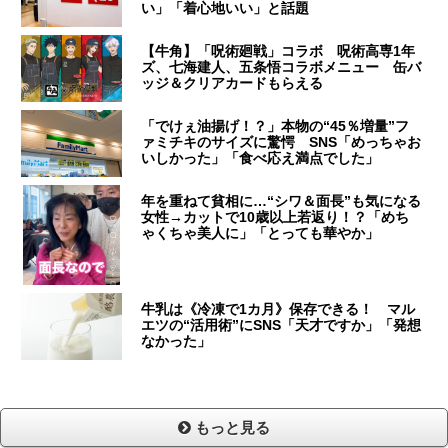
い」「着心地いい」と話題
【牛角】「呪術廻戦」コラボ 呪術高専1年
ズ、七海建人、五条悟コラボメニュー 缶バ
ッジ＆クリアカードもらえる
「でけぇ油揚げ！？」本物の“45％増量”フ
ァミチキのサイズに驚愕 SNS「めっちゃお
いしかった」「食べ応え満点でした」
年を重ねて貧相に…“シワ＆面長”も気になる
女性→カットで10歳以上若返り！？「めち
ゃくちゃ美人に」「とっても華やか」
牛乳は《冷凍で1カ月》保存できる！ マル
エツの“活用術”にSNS「天才ですか」「発想
なかった」
もっと見る