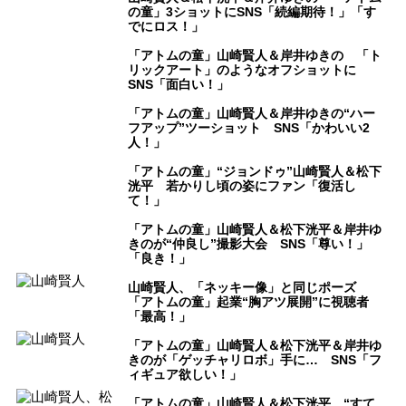
の童」3ショットにSNS「続編期待！」「す
でにロス！」
「アトムの童」山崎賢人＆岸井ゆきの 「ト
リックアート」のようなオフショットに
SNS「面白い！」
「アトムの童」山崎賢人＆岸井ゆきの“ハー
フアップ”ツーショット SNS「かわいい2
人！」
「アトムの童」“ジョンドゥ”山崎賢人＆松下
洸平 若かりし頃の姿にファン「復活し
て！」
「アトムの童」山崎賢人＆松下洸平＆岸井ゆ
きのが“仲良し”撮影大会 SNS「尊い！」
「良き！」
山崎賢人、「ネッキー像」と同じポーズ
「アトムの童」起業“胸アツ展開”に視聴者
「最高！」
「アトムの童」山崎賢人＆松下洸平＆岸井ゆ
きのが「ゲッチャリロボ」手に… SNS「フ
ィギュア欲しい！」
「アトムの童」山崎賢人＆松下洸平、“すて