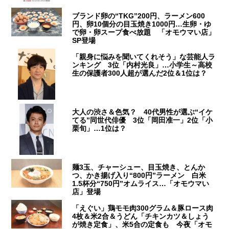
ブランド卵の“TKG”200円、ラーメン600
円、卵10個分の目玉焼き1000円…生卵・ゆ
で卵・卵スープ食べ放題 「オモウマい店」
SP登場
「親身に悩みを聞いてくれそう」な芸能人ラ
ンキング 3位「内村光良」…小学生～高校
生の保護者300人超が選んだ2位＆1位は？
大人の渋さ＆色気？ 40代男性が選ぶ“イケ
てる”同世代俳優 3位「岡田准一」2位「小
栗旬」…1位は？
麺3玉、チャーシュー、目玉焼き、とんか
つ、かき揚げ入り“800円”ラーメン 白米
1.5杯分“750円”オムライス…「オモウマい
店」登場
「えぐい」鶏モモ肉300グラム＆豚ロース肉
4枚＆米2合＆うどん「チキンカツ＆しょう
が焼き定食」、米5合の定食も 今夜「オモ