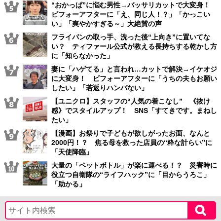
“おかっぱ”に悩む男性→バッサリカットで大変身！
ビフォーアフターに「え、同じ人！？」「かっこい
い」「爽やかすぎる～」大絶賛の声
フライパンの取っ手、洗った後“上向き”に置いてな
い？ ティファール公式が教える長持ちする乾かし方
に「知らなかった」
妻に「ハゲてる」と言われ…カットで解決→イケオジ
に大変身！ ビフォーアフターに「うちの夫もお願い
したい」「若返りハンパない」
【ユニクロ】スタッフの“人気の着こなし” 《抜け
感》でスタイルアップ！ SNS「すてきです。まねし
たい」
【漫画】お祭りで子どもが欲しがったお面、なんと
2000円！？ 焦る母を救った店員の“粋な計らい”に
「天使降臨」
大量の「ペットボトル」が楽に運べる！？ 災害時に
役立つ自衛隊の“ライフハック”に「目からうろこ」
「助かる」