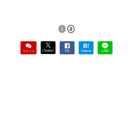
1
2
B!
(Twitter)
コメント
FB
Hatena
LINE