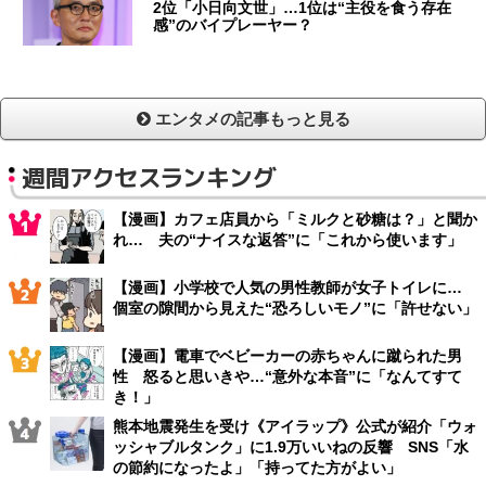
2位「小日向文世」…1位は“主役を食う存在
感”のバイプレーヤー？
エンタメの記事もっと見る
週間アクセスランキング
【漫画】カフェ店員から「ミルクと砂糖は？」と聞か
れ… 夫の“ナイスな返答”に「これから使います」
【漫画】小学校で人気の男性教師が女子トイレに…
個室の隙間から見えた“恐ろしいモノ”に「許せない」
【漫画】電車でベビーカーの赤ちゃんに蹴られた男
性 怒ると思いきや…“意外な本音”に「なんてすて
き！」
熊本地震発生を受け《アイラップ》公式が紹介「ウォ
ッシャブルタンク」に1.9万いいねの反響 SNS「水
の節約になったよ」「持ってた方がよい」