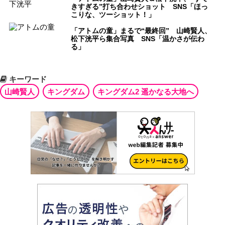
きすぎる”打ち合わせショット SNS「ほっ
こりな、ツーショット！」
「アトムの童」まるで“最終回” 山崎賢人、
松下洸平ら集合写真 SNS「温かさが伝わ
る」
キーワード
山崎賢人
キングダム
キングダム2 遥かなる大地へ