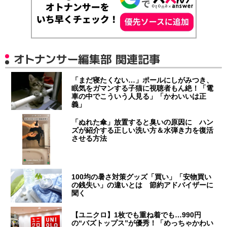
オトナンサー編集部 関連記事
「まだ寝たくない…」ポールにしがみつき、
眠気をガマンする子猫に視聴者もん絶！「電
車の中でこういう人見る」「かわいいは正
義」
「ぬれた傘」放置すると臭いの原因に ハン
ズが紹介する正しい洗い方＆水弾き力を復活
させる方法
100均の暑さ対策グッズ「買い」「安物買い
の銭失い」の違いとは 節約アドバイザーに
聞く
【ユニクロ】1枚でも重ね着でも…990円
の“バズトップス”が優秀！「めっちゃかわい