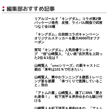
編集部おすすめ記事
リアルゴールド「キングダム」コラボ第2弾
パッケージ発売 友情、ライバル関係で武将
つなぐ全16種
「キングダム」出前館コラボキャンペーン
オリジナルステッカー＆最大4000円オフク
ーポン
実写「キングダム」人気俳優ランキン
グ “信”山崎賢人、“えい政”吉沢亮を上回っ
た2位＆1位は？
山崎賢人 「unoシリーズ」の新キャストに
就任「来年は101％で行きたい」
山崎賢人、爽やかランニング＆腹筋トレーニ
ング姿を披露 「体づくりで意識しているこ
と」告白
「アトムの童」山崎賢人、撮了にSNS「愛さ
れ座長！」 松下洸平＆岸井ゆきのも駆け付
ける
山崎賢人＆松下洸平＆岸井ゆきの 「アトム