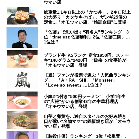
ウマい店」
総重量1.1キロ以上の「かつ丼」、2キロ以上
の大盛り「カタヤキそば」、ザンギ25個の
定食…「オモウマい店」“検証企画”に登場
「佐藤」で思い出す“有名人”ランキング 3
位「timelesz 佐藤勝利」2位「佐藤二朗」…
1位は？
ブランド牛“A5ランク”定食1650円、ステー
キ“140グラム”2420円 “破格”の食事処が
「オモウマい店」登場
【嵐】ファンが投票で選ぶ「人気曲ランキン
グ」 「A・RA・SHI」「Monster」
「Love so sweet」…1位は？
小鉢2つ付き“500円ラーメン” 小学4年生
の“広報”がいる創業43年の中華料理店
「オモウマい店」登場
山芋と卵黄を…独自スタイルのお好み焼き
口が荒い“名物ママ”の鉄板焼き店が「オモウ
マい店」登場
【脇役俳優】ランキング 3位「松重豊」、