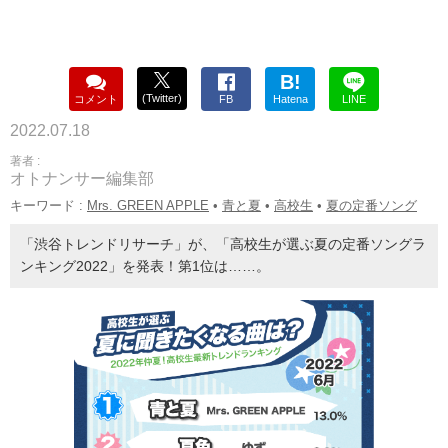
B!
(Twitter)
コメント
FB
Hatena
LINE
2022.07.18
著者 :
オトナンサー編集部
キーワード :
Mrs. GREEN APPLE
•
青と夏
•
高校生
•
夏の定番ソング
「渋谷トレンドリサーチ」が、「高校生が選ぶ夏の定番ソングラ
ンキング2022」を発表！第1位は……。