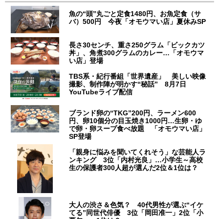
魚の“頭”丸ごと定食1480円、お魚定食（サ
バ）500円 今夜「オモウマい店」夏休みSP
長さ30センチ、重さ250グラム「ビックカツ
丼」、角煮300グラムのカレー…「オモウマ
い店」登場
TBS系・紀行番組「世界遺産」 美しい映像
撮影、制作陣が明かす“秘話” 8月7日
YouTubeライブ配信
ブランド卵の“TKG”200円、ラーメン600
円、卵10個分の目玉焼き1000円…生卵・ゆ
で卵・卵スープ食べ放題 「オモウマい店」
SP登場
「親身に悩みを聞いてくれそう」な芸能人ラ
ンキング 3位「内村光良」…小学生～高校
生の保護者300人超が選んだ2位＆1位は？
大人の渋さ＆色気？ 40代男性が選ぶ“イケ
てる”同世代俳優 3位「岡田准一」2位「小