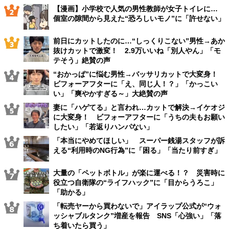
【漫画】小学校で人気の男性教師が女子トイレに…
個室の隙間から見えた“恐ろしいモノ”に「許せない」
前日にカットしたのに…“しっくりこない”男性→あか
抜けカットで激変！ 2.9万いいね「別人やん」「モ
テそう」絶賛の声
“おかっぱ”に悩む男性→バッサリカットで大変身！
ビフォーアフターに「え、同じ人！？」「かっこい
い」「爽やかすぎる～」大絶賛の声
妻に「ハゲてる」と言われ…カットで解決→イケオジ
に大変身！ ビフォーアフターに「うちの夫もお願い
したい」「若返りハンパない」
「本当にやめてほしい」 スーパー銭湯スタッフが訴
える“利用時のNG行為”に「困る」「当たり前すぎ」
大量の「ペットボトル」が楽に運べる！？ 災害時に
役立つ自衛隊の“ライフハック”に「目からうろこ」
「助かる」
「転売ヤーから買わないで」アイラップ公式が“ウォ
ッシャブルタンク”増産を報告 SNS「心強い」「落
ち着いたら買う」