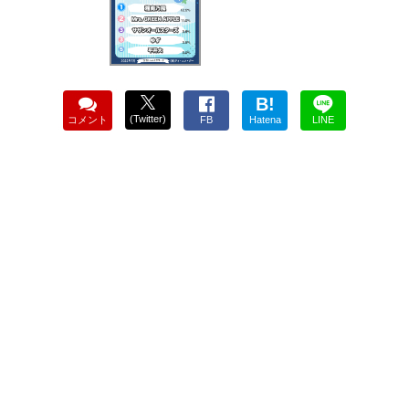
B!
(Twitter)
コメント
FB
Hatena
LINE