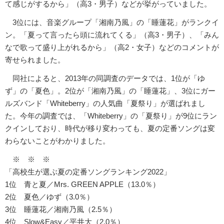
て感じがするから」（高3・男子）などが挙がっていました。
3位には、音楽グループ「湘南乃風」の「睡蓮花」がランクイ
ン。「夏って言ったら頭に流れてくる」（高3・男子）、「みん
なで歌って盛り上がれるから」（高2・女子）などのコメントが
寄せられました。
同社によると、2013年の同調査のデータでは、1位が「ゆ
ず」の「夏色」。2位が「湘南乃風」の「睡蓮花」、3位にガー
ルズバンド「Whiteberry」の人気曲「夏祭り」が選ばれまし
た。今年の調査では、「Whiteberry」の「夏祭り」が9位にラン
クインしており、時代が移り変わっても、夏の定番ソングは変
わらないことがわかりました。
※ ※ ※
「高校生が選ぶ夏の定番ソングランキング2022」
1位 青と夏／Mrs. GREEN APPLE（13.0％）
2位 夏色／ゆず（3.0％）
3位 睡蓮花／湘南乃風（2.5％）
4位 Slow&Easy／平井大（2.0％）