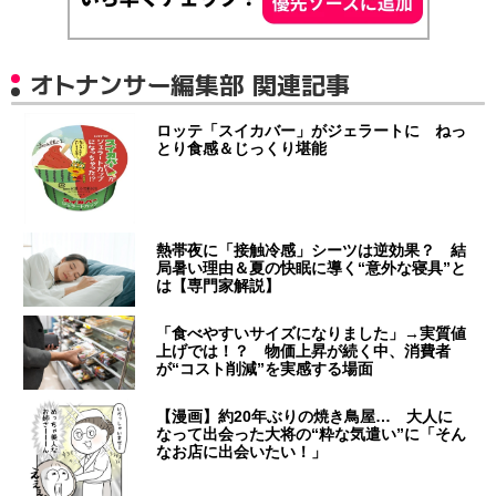
オトナンサー編集部 関連記事
ロッテ「スイカバー」がジェラートに ねっ
とり食感＆じっくり堪能
熱帯夜に「接触冷感」シーツは逆効果？ 結
局暑い理由＆夏の快眠に導く“意外な寝具”と
は【専門家解説】
「食べやすいサイズになりました」→実質値
上げでは！？ 物価上昇が続く中、消費者
が“コスト削減”を実感する場面
【漫画】約20年ぶりの焼き鳥屋… 大人に
なって出会った大将の“粋な気遣い”に「そん
なお店に出会いたい！」