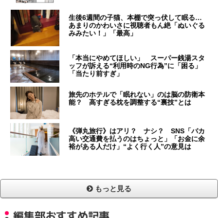
生後6週間の子猫、本棚で突っ伏して眠る…
あまりのかわいさに視聴者もん絶「ぬいぐる
みみたい！」「最高」
「本当にやめてほしい」 スーパー銭湯スタ
ッフが訴える“利用時のNG行為”に「困る」
「当たり前すぎ」
旅先のホテルで「眠れない」のは脳の防衛本
能？ 高すぎる枕を調整する“裏技”とは
《弾丸旅行》はアリ？ ナシ？ SNS「バカ
高い交通費を払うのはちょっと」「お金に余
裕がある人だけ」“よく行く人”の意見は
もっと見る
編集部おすすめ記事