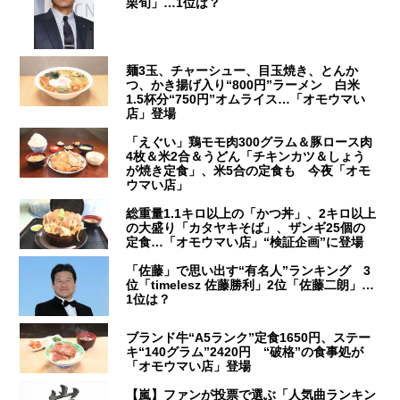
栗旬」…1位は？
麺3玉、チャーシュー、目玉焼き、とんか
つ、かき揚げ入り“800円”ラーメン 白米
1.5杯分“750円”オムライス…「オモウマい
店」登場
「えぐい」鶏モモ肉300グラム＆豚ロース肉
4枚＆米2合＆うどん「チキンカツ＆しょう
が焼き定食」、米5合の定食も 今夜「オモ
ウマい店」
総重量1.1キロ以上の「かつ丼」、2キロ以上
の大盛り「カタヤキそば」、ザンギ25個の
定食…「オモウマい店」“検証企画”に登場
「佐藤」で思い出す“有名人”ランキング 3
位「timelesz 佐藤勝利」2位「佐藤二朗」…
1位は？
ブランド牛“A5ランク”定食1650円、ステー
キ“140グラム”2420円 “破格”の食事処が
「オモウマい店」登場
【嵐】ファンが投票で選ぶ「人気曲ランキン