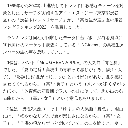
1995年から30年以上継続してトレンドに敏感なティーンを対
象としたリサーチを実施するアイ・エヌ・ジー（東京都渋谷
区）の「渋谷トレンドリサーチ」が、「高校生が選ぶ夏の定番
ソングランキング2022」を発表しました。
ランキングは同社が回収したデータに基づき、渋谷を拠点に
10代向けのマーケット調査をしている「INGteens」の高校生メ
ンバーの生の声を反映しています。
1位は、バンド「Mrs. GREEN APPLE」の人気曲「青と夏」
でした。「夏の定番！高校生の青春って感じがする」(高1・女
子)、「歌詞にも“夏がはじまった”という部分があり、夏を感じ
させてくれるから」（高3・男子）というコメントが多く挙がっ
たほか、「体育祭の応援団でラストの曲に使って、思い出のあ
る曲だから」（高3・女子）という意見もありました。
2位は、男性2人組ユニット「ゆず」の人気曲「夏色」。理由
には、「軽やかなリズムで夏が楽しみになるから」（高2・女
子）、「子供の頃からずっと聞いていてこの曲を聞くと、夏っ