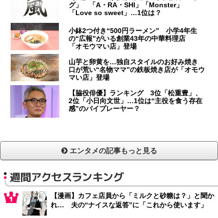
グ」 「A・RA・SHI」「Monster」
「Love so sweet」…1位は？
小鉢2つ付き“500円ラーメン” 小学4年生
の“広報”がいる創業43年の中華料理店
「オモウマい店」登場
山芋と卵黄を…独自スタイルのお好み焼き
口が荒い“名物ママ”の鉄板焼き店が「オモウ
マい店」登場
【脇役俳優】ランキング 3位「松重豊」、
2位「小日向文世」…1位は“主役を食う存在
感”のバイプレーヤー？
エンタメの記事もっと見る
週間アクセスランキング
【漫画】カフェ店員から「ミルクと砂糖は？」と聞か
れ… 夫の“ナイスな返答”に「これから使います」