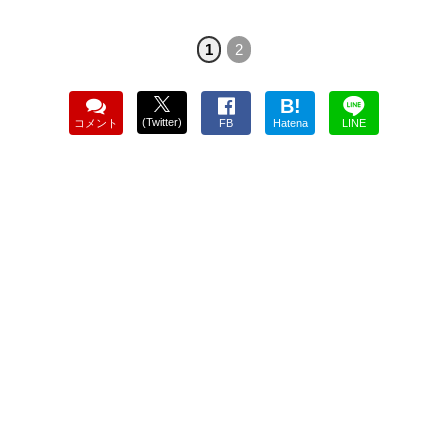
1
2
B!
(Twitter)
コメント
FB
Hatena
LINE