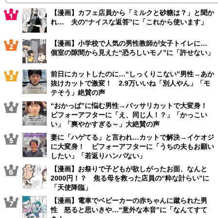
【漫画】カフェ店員から「ミルクと砂糖は？」と聞か
れ… 夫の“ナイスな返答”に「これから使います」
【漫画】小学校で人気の男性教師が女子トイレに…
個室の隙間から見えた“恐ろしいモノ”に「許せない」
前日にカットしたのに…“しっくりこない”男性→あか
抜けカットで激変！ 2.9万いいね「別人やん」「モ
テそう」絶賛の声
“おかっぱ”に悩む男性→バッサリカットで大変身！
ビフォーアフターに「え、同じ人！？」「かっこい
い」「爽やかすぎる～」大絶賛の声
妻に「ハゲてる」と言われ…カットで解決→イケオジ
に大変身！ ビフォーアフターに「うちの夫もお願い
したい」「若返りハンパない」
【漫画】お祭りで子どもが欲しがったお面、なんと
2000円！？ 焦る母を救った店員の“粋な計らい”に
「天使降臨」
【漫画】電車でベビーカーの赤ちゃんに蹴られた男
性 怒ると思いきや…“意外な本音”に「なんてすて