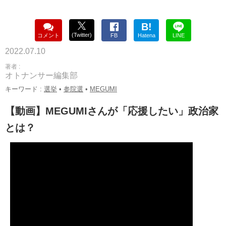
B!
(Twitter)
コメント
FB
Hatena
LINE
2022.07.10
著者 :
オトナンサー編集部
キーワード :
選挙
•
参院選
•
MEGUMI
【動画】MEGUMIさんが「応援したい」政治家
とは？