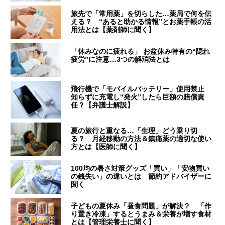
旅先で「常用薬」を切らした…薬局で何を伝
える？ “あると助かる情報”とお薬手帳の活
用法とは【薬剤師に聞く】
「休みなのに疲れる」 お盆休み特有の“隠れ
疲労”に注意…3つの解消法とは
飛行機で「モバイルバッテリー」使用禁止
知らずに充電し“発火”したら巨額の賠償責
任？【弁護士解説】
夏の旅行と重なる…「生理」どう乗り切
る？ 月経移動の方法＆鎮痛薬の適切な使い
方とは【医師に聞く】
100均の暑さ対策グッズ「買い」「安物買い
の銭失い」の違いとは 節約アドバイザーに
聞く
子どもの夏休み「昼食問題」が解決？ 「作
り置き冷凍」するとうまみ＆栄養が増す食材
とは【管理栄養士に聞く】