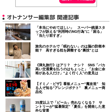
オトナンサー編集部 関連記事
「本当にやめてほしい」 スーパー銭湯スタ
ッフが訴える“利用時のNG行為”に「困る」
「当たり前すぎ」
旅先のホテルで「眠れない」のは脳の防衛本
能？ 高すぎる枕を調整する“裏技”とは
《弾丸旅行》はアリ？ ナシ？ SNS「バカ
高い交通費を払うのはちょっと」「お金に余
裕がある人だけ」“よく行く人”の意見は
【ドミノ・ピザ】看板メニュー“魔改造” 知
る人ぞ知る“アレンジポテト” 裏メニュー商
品化
35度以上で「ビール」売れなくなる？ サ
ントリーが“猛暑限定”「夏生」を開発した意
外な背景