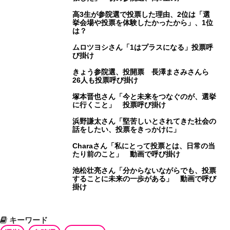
高3生が参院選で投票した理由、2位は「選
挙会場や投票を体験したかったから」、1位
は？
ムロツヨシさん「1はプラスになる」投票呼
び掛け
きょう参院選、投開票 長澤まさみさんら
26人も投票呼び掛け
塚本晋也さん「今と未来をつなぐのが、選挙
に行くこと」 投票呼び掛け
浜野謙太さん「堅苦しいとされてきた社会の
話をしたい、投票をきっかけに」
Charaさん「私にとって投票とは、日常の当
たり前のこと」 動画で呼び掛け
池松壮亮さん「分からないながらでも、投票
することに未来の一歩がある」 動画で呼び
掛け
キーワード