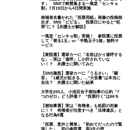
す」 SNSで称賛集まる一風堂「センキョ
割」7月19日から4日間実施
候補者名書かれた「投票用紙」画像の投稿相
次ぎ、SNS「ビビる」 投票日にやると“犯
罪”に？【弁護士が解説】
一風堂「センキョ割」実施！ 参院選に投票
して「替玉1玉」or「半熟玉子1個」無料サ
ービス
【衆院選】選挙カーに「名前ばかり連呼する
な」→実は「連呼」しか許されていな
い！？ 弁護士に聞いてみた
【SNS激怒】選挙カーに「うるさい」「騒
音」「1歳児が起きる」…“大音量”は本当に
合法？ 弁護士に聞いた結果
大学生200人、小池百合子都知事の公約「7
つのゼロ」どう評価？ “投票行く”は66％
【都知事選】実は「有権者」も処罰の対象
に！？ 有権者が注意すべき「法律違反」と
なる行為9選
「投票、意外と簡単」「初めてだったので緊
張した」 初の参院選、高3生の声