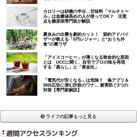
カロリーは砂糖の半分…甘味料「マルチトー
ル」は血糖値高めの人が使ってOK？ 注意
点を糖尿病専門医が解説
夏休みの出費を劇的カット！ 節約アドバイ
ザーが教える「0円レジャー」と“おうち外
食”の裏ワザ
「アイスコーヒー」が薄くなる致命的な原因
とは UCCに聞く、自宅でプロの味を再現
する「蒸らし」と「黄金比」
「電気代が安くなる」は危険？ 偽アプリ＆
SNS広告に潜む詐欺のワナ… 被害防ぐ3つの
対策【専門家解説】
ライフの記事もっと見る
週間アクセスランキング