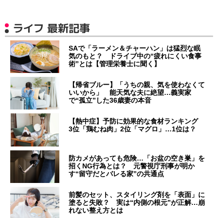
ライフ 最新記事
SAで「ラーメン＆チャーハン」は猛烈な眠
気のもと？ ドライブ中の“疲れにくい食事
術”とは【管理栄養士に聞く】
【帰省ブルー】「うちの親、気を使わなくて
いいから」 能天気な夫に絶望…義実家
で“孤立”した36歳妻の本音
【熱中症】予防に効果的な食材ランキング
3位「鶏むね肉」2位「マグロ」…1位は？
防カメがあっても危険…「お盆の空き巣」を
招くNG行為とは？ 元警視庁刑事が明か
す“留守だとバレる家”の共通点
前髪のセット、スタイリング剤を「表面」に
塗ると失敗？ 実は“内側の根元”が正解…崩
れない整え方とは