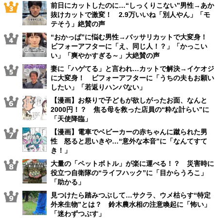
前日にカットしたのに…“しっくりこない”男性→あか
抜けカットで激変！ 2.9万いいね「別人やん」「モ
テそう」絶賛の声
“おかっぱ”に悩む男性→バッサリカットで大変身！
ビフォーアフターに「え、同じ人！？」「かっこい
い」「爽やかすぎる～」大絶賛の声
妻に「ハゲてる」と言われ…カットで解決→イケオジ
に大変身！ ビフォーアフターに「うちの夫もお願い
したい」「若返りハンパない」
【漫画】お祭りで子どもが欲しがったお面、なんと
2000円！？ 焦る母を救った店員の“粋な計らい”に
「天使降臨」
【漫画】電車でベビーカーの赤ちゃんに蹴られた男
性 怒ると思いきや…“意外な本音”に「なんてすて
き！」
大量の「ペットボトル」が楽に運べる！？ 災害時に
役立つ自衛隊の“ライフハック”に「目からうろこ」
「助かる」
見つけたら踏みつぶして…サクラ、ウメ枯らす“特定
外来生物”とは？ 鈴木農水相の注意喚起に「怖い」
「迷わずつぶす」