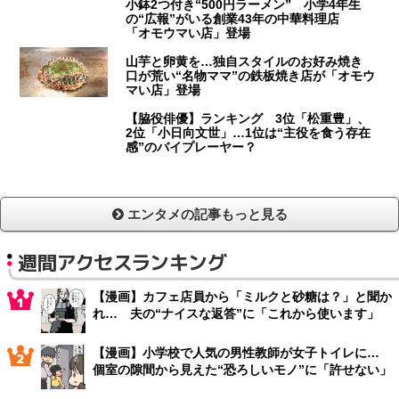
小鉢2つ付き“500円ラーメン” 小学4年生
の“広報”がいる創業43年の中華料理店
「オモウマい店」登場
山芋と卵黄を…独自スタイルのお好み焼き
口が荒い“名物ママ”の鉄板焼き店が「オモウ
マい店」登場
【脇役俳優】ランキング 3位「松重豊」、
2位「小日向文世」…1位は“主役を食う存在
感”のバイプレーヤー？
エンタメの記事もっと見る
週間アクセスランキング
【漫画】カフェ店員から「ミルクと砂糖は？」と聞か
れ… 夫の“ナイスな返答”に「これから使います」
【漫画】小学校で人気の男性教師が女子トイレに…
個室の隙間から見えた“恐ろしいモノ”に「許せない」