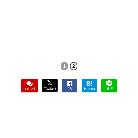
1
2
B!
(Twitter)
コメント
FB
Hatena
LINE