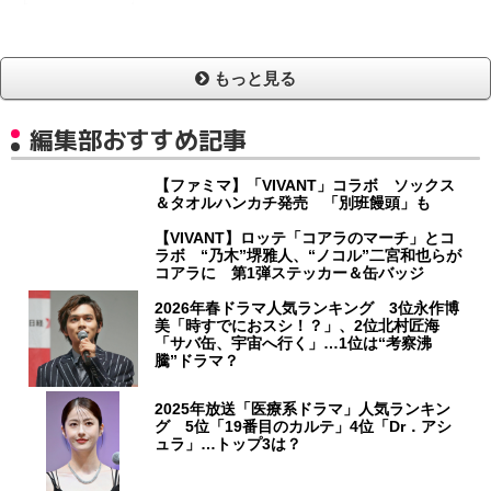
もっと見る
編集部おすすめ記事
【ファミマ】「VIVANT」コラボ ソックス
＆タオルハンカチ発売 「別班饅頭」も
【VIVANT】ロッテ「コアラのマーチ」とコ
ラボ “乃木”堺雅人、“ノコル”二宮和也らが
コアラに 第1弾ステッカー＆缶バッジ
2026年春ドラマ人気ランキング 3位永作博
美「時すでにおスシ！？」、2位北村匠海
「サバ缶、宇宙へ行く」…1位は“考察沸
騰”ドラマ？
2025年放送「医療系ドラマ」人気ランキン
グ 5位「19番目のカルテ」4位「Dr．アシ
ュラ」…トップ3は？