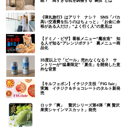
能？ 高すぎる枕を調整する“裏技”とは
《弾丸旅行》はアリ？ ナシ？ SNS「バカ
高い交通費を払うのはちょっと」「お金に余
裕がある人だけ」“よく行く人”の意見は
【ドミノ・ピザ】看板メニュー“魔改造” 知
る人ぞ知る“アレンジポテト” 裏メニュー商
品化
35度以上で「ビール」売れなくなる？ サ
ントリーが“猛暑限定”「夏生」を開発した意
外な背景
【キルフェボン】イチジク主役「FIG fair」
実施 イチジク＆チョコレートのタルト新発
売
ロッテ「爽」 贅沢シリーズ第4弾「爽 贅沢
果実シャインマスカット」発売