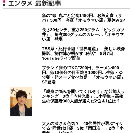
エンタメ 最新記事
魚の“頭”丸ごと定食1480円、お魚定食（サ
バ）500円 今夜「オモウマい店」夏休みSP
長さ30センチ、重さ250グラム「ビックカツ
丼」、角煮300グラムのカレー…「オモウマ
い店」登場
TBS系・紀行番組「世界遺産」 美しい映像
撮影、制作陣が明かす“秘話” 8月7日
YouTubeライブ配信
ブランド卵の“TKG”200円、ラーメン600
円、卵10個分の目玉焼き1000円…生卵・ゆ
で卵・卵スープ食べ放題 「オモウマい店」
SP登場
「親身に悩みを聞いてくれそう」な芸能人ラ
ンキング 3位「内村光良」…小学生～高校
生の保護者300人超が選んだ2位＆1位は？
大人の渋さ＆色気？ 40代男性が選ぶ“イケ
てる”同世代俳優 3位「岡田准一」2位「小
栗旬」…1位は？