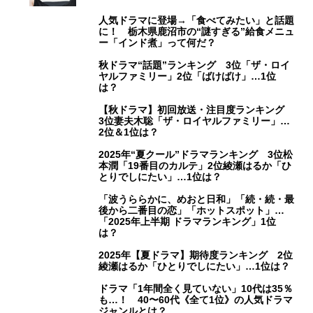
人気ドラマに登場→「食べてみたい」と話題
に！ 栃木県鹿沼市の“謎すぎる”給食メニュ
ー「インド煮」って何だ？
秋ドラマ“話題”ランキング 3位「ザ・ロイ
ヤルファミリー」2位「ばけばけ」…1位
は？
【秋ドラマ】初回放送・注目度ランキング
3位妻夫木聡「ザ・ロイヤルファミリー」…
2位＆1位は？
2025年“夏クール”ドラマランキング 3位松
本潤「19番目のカルテ」2位綾瀬はるか「ひ
とりでしにたい」…1位は？
「波うららかに、めおと日和」「続・続・最
後から二番目の恋」「ホットスポット」…
「2025年上半期 ドラマランキング」1位
は？
2025年【夏ドラマ】期待度ランキング 2位
綾瀬はるか「ひとりでしにたい」…1位は？
ドラマ「1年間全く見ていない」10代は35％
も…！ 40〜60代《全て1位》の人気ドラマ
ジャンルとは？