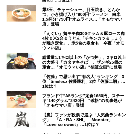
麺3玉、チャーシュー、目玉焼き、とんか
つ、かき揚げ入り“800円”ラーメン 白米
1.5杯分“750円”オムライス…「オモウマい
店」登場
「えぐい」鶏モモ肉300グラム＆豚ロース肉
4枚＆米2合＆うどん「チキンカツ＆しょう
が焼き定食」、米5合の定食も 今夜「オモ
ウマい店」
総重量1.1キロ以上の「かつ丼」、2キロ以上
の大盛り「カタヤキそば」、ザンギ25個の
定食…「オモウマい店」“検証企画”に登場
「佐藤」で思い出す“有名人”ランキング 3
位「timelesz 佐藤勝利」2位「佐藤二朗」…
1位は？
ブランド牛“A5ランク”定食1650円、ステー
キ“140グラム”2420円 “破格”の食事処が
「オモウマい店」登場
【嵐】ファンが投票で選ぶ「人気曲ランキン
グ」 「A・RA・SHI」「Monster」
「Love so sweet」…1位は？