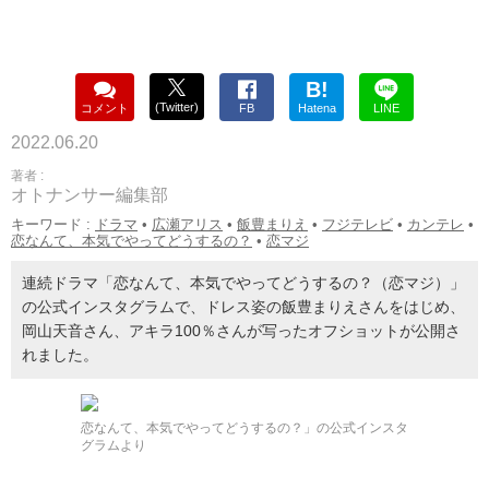
B!
(Twitter)
コメント
FB
Hatena
LINE
2022.06.20
著者 :
オトナンサー編集部
キーワード :
ドラマ
•
広瀬アリス
•
飯豊まりえ
•
フジテレビ
•
カンテレ
•
恋なんて、本気でやってどうするの？
•
恋マジ
連続ドラマ「恋なんて、本気でやってどうするの？（恋マジ）」
の公式インスタグラムで、ドレス姿の飯豊まりえさんをはじめ、
岡山天音さん、アキラ100％さんが写ったオフショットが公開さ
れました。
恋なんて、本気でやってどうするの？」の公式インスタ
グラムより