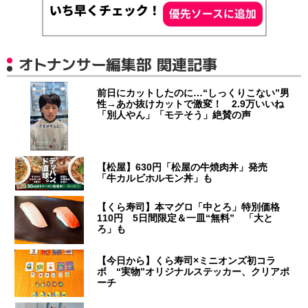
オトナンサー編集部 関連記事
前日にカットしたのに…“しっくりこない”男
性→あか抜けカットで激変！ 2.9万いいね
「別人やん」「モテそう」絶賛の声
【松屋】630円「松屋の牛焼肉丼」発売
「牛カルビホルモン丼」も
【くら寿司】本マグロ「中とろ」特別価格
110円 5日間限定＆一皿“無料” 「大と
ろ」も
【今日から】くら寿司×ミニオンズ初コラ
ボ “実物”オリジナルステッカー、クリアポ
ーチ