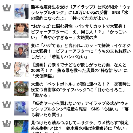
熊本地震発生を受け《アイラップ》公式が紹介「ウォ
ッシャブルタンク」に1.9万いいねの反響 SNS「水
の節約になったよ」「持ってた方がよい」
“おかっぱ”に悩む男性→バッサリカットで大変身！
ビフォーアフターに「え、同じ人！？」「かっこい
い」「爽やかすぎる～」大絶賛の声
妻に「ハゲてる」と言われ…カットで解決→イケオジ
に大変身！ ビフォーアフターに「うちの夫もお願い
したい」「若返りハンパない」
【漫画】お祭りで子どもが欲しがったお面、なんと
2000円！？ 焦る母を救った店員の“粋な計らい”に
「天使降臨」
大量の「ペットボトル」が楽に運べる！？ 災害時に
役立つ自衛隊の“ライフハック”に「目からうろこ」
「助かる」
「転売ヤーから買わないで」アイラップ公式が“ウォ
ッシャブルタンク”増産を報告 SNS「心強い」「落
ち着いたら買う」
見つけたら踏みつぶして…サクラ、ウメ枯らす“特定
外来生物”とは？ 鈴木農水相の注意喚起に「怖い」