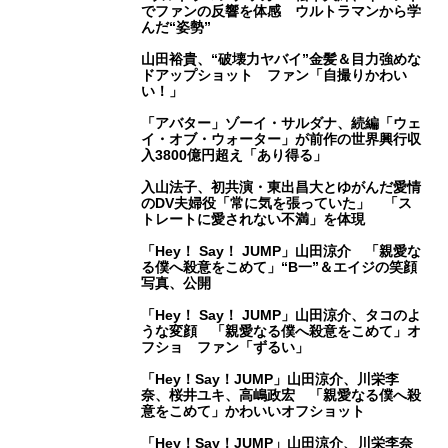
でファンの反響を体感 ウルトラマンから学
んだ“姿勢”
山田裕貴、“破壊力ヤバイ”金髪＆目力強めな
ドアップショット ファン「自撮りかわい
い！」
「アバター」ゾーイ・サルダナ、続編「ウェ
イ・オブ・ウォーター」が前作の世界興行収
入3800億円超え「あり得る」
入山法子、初共演・東出昌大とゆがんだ愛情
のDV夫婦役「常に気を張っていた」 「ス
トレートに愛されない不満」を体現
「Hey！ Say！ JUMP」山田涼介 「親愛な
る僕へ殺意をこめて」“B一”＆エイジの笑顔
写真、公開
「Hey！ Say！ JUMP」山田涼介、タコのよ
うな変顔 「親愛なる僕へ殺意をこめて」オ
フショ ファン「ずるい」
「Hey！Say！JUMP」山田涼介、川栄李
奈、桜井ユキ、高嶋政宏 「親愛なる僕へ殺
意をこめて」かわいいオフショット
「Hey！Say！JUMP」山田涼介、川栄李奈