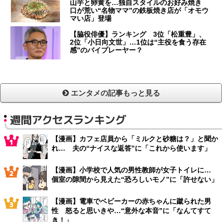
山芋と卵黄を…独自スタイルのお好み焼き
口が荒い“名物ママ”の鉄板焼き店が「オモウ
マい店」登場
【脇役俳優】ランキング 3位「松重豊」、
2位「小日向文世」…1位は“主役を食う存在
感”のバイプレーヤー？
エンタメの記事もっと見る
週間アクセスランキング
【漫画】カフェ店員から「ミルクと砂糖は？」と聞か
れ… 夫の“ナイスな返答”に「これから使います」
【漫画】小学校で人気の男性教師が女子トイレに…
個室の隙間から見えた“恐ろしいモノ”に「許せない」
【漫画】電車でベビーカーの赤ちゃんに蹴られた男
性 怒ると思いきや…“意外な本音”に「なんてすて
き！」