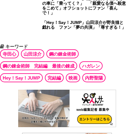
の車に「乗ってく？」 「親愛なる僕へ殺意
をこめて」オフショットにファン「喜ん
で！」
「Hey！Say！JUMP」山田涼介が野良猫と
戯れる ファン「夢の共演」「尊すぎる！」
キーワード
寺田心
山田涼介
鋼の錬金術師
鋼の錬金術師 完結編 最後の錬成
ハガレン
Hey！Say！JUMP
完結編
映画
内野聖陽