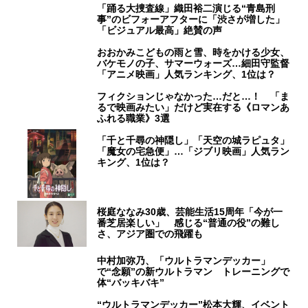
「踊る大捜査線」織田裕二演じる“青島刑
事”のビフォーアフターに「渋さが増した」
「ビジュアル最高」絶賛の声
おおかみこどもの雨と雪、時をかける少女、
バケモノの子、サマーウォーズ…細田守監督
「アニメ映画」人気ランキング、1位は？
フィクションじゃなかった…だと…！ 「ま
るで映画みたい」だけど実在する《ロマンあ
ふれる職業》3選
「千と千尋の神隠し」「天空の城ラピュタ」
「魔女の宅急便」…「ジブリ映画」人気ラン
キング、1位は？
桜庭ななみ30歳、芸能生活15周年「今が一
番芝居楽しい」 感じる“普通の役”の難し
さ、アジア圏での飛躍も
中村加弥乃、「ウルトラマンデッカー」
で“念願”の新ウルトラマン トレーニングで
体“バッキバキ”
“ウルトラマンデッカー”松本大輝、イベント