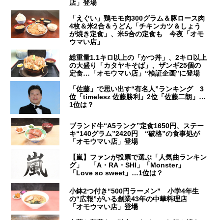
店」登場
「えぐい」鶏モモ肉300グラム＆豚ロース肉
4枚＆米2合＆うどん「チキンカツ＆しょう
が焼き定食」、米5合の定食も 今夜「オモ
ウマい店」
総重量1.1キロ以上の「かつ丼」、2キロ以上
の大盛り「カタヤキそば」、ザンギ25個の
定食…「オモウマい店」“検証企画”に登場
「佐藤」で思い出す“有名人”ランキング 3
位「timelesz 佐藤勝利」2位「佐藤二朗」…
1位は？
ブランド牛“A5ランク”定食1650円、ステー
キ“140グラム”2420円 “破格”の食事処が
「オモウマい店」登場
【嵐】ファンが投票で選ぶ「人気曲ランキン
グ」 「A・RA・SHI」「Monster」
「Love so sweet」…1位は？
小鉢2つ付き“500円ラーメン” 小学4年生
の“広報”がいる創業43年の中華料理店
「オモウマい店」登場