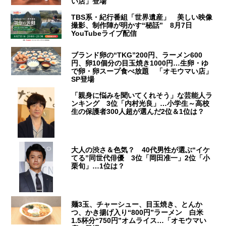
い店」登場
TBS系・紀行番組「世界遺産」 美しい映像
撮影、制作陣が明かす“秘話” 8月7日
YouTubeライブ配信
ブランド卵の“TKG”200円、ラーメン600
円、卵10個分の目玉焼き1000円…生卵・ゆ
で卵・卵スープ食べ放題 「オモウマい店」
SP登場
「親身に悩みを聞いてくれそう」な芸能人ラ
ンキング 3位「内村光良」…小学生～高校
生の保護者300人超が選んだ2位＆1位は？
大人の渋さ＆色気？ 40代男性が選ぶ“イケ
てる”同世代俳優 3位「岡田准一」2位「小
栗旬」…1位は？
麺3玉、チャーシュー、目玉焼き、とんか
つ、かき揚げ入り“800円”ラーメン 白米
1.5杯分“750円”オムライス…「オモウマい