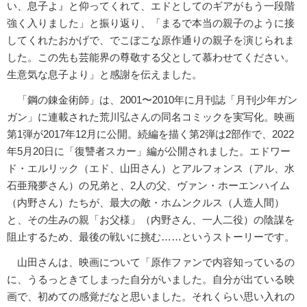
い、息子よ』と仰ってくれて、エドとしてのギアがもう一段階
強く入りました」と振り返り、「まるで本当の親子のように接
してくれたおかげで、でこぼこな原作通りの親子を演じられま
した。この先も芸能界の尊敬する父として慕わせてください。
生意気な息子より」と感謝を伝えました。
「鋼の錬金術師」は、2001〜2010年に月刊誌「月刊少年ガン
ガン」に連載された荒川弘さんの同名コミックを実写化。映画
第1弾が2017年12月に公開。続編を描く第2弾は2部作で、2022
年5月20日に「復讐者スカー」編が公開されました。エドワー
ド・エルリック（エド、山田さん）とアルフォンス（アル、水
石亜飛夢さん）の兄弟と、2人の父、ヴァン・ホーエンハイム
（内野さん）たちが、最大の敵・ホムンクルス（人造人間）
と、その生みの親「お父様」（内野さん、一人二役）の陰謀を
阻止するため、最後の戦いに挑む……というストーリーです。
山田さんは、映画について「原作ファンで内容知っているの
に、うるっときてしまった自分がいました。自分が出ている映
画で、初めての感覚だなと思いました。それくらい思い入れの