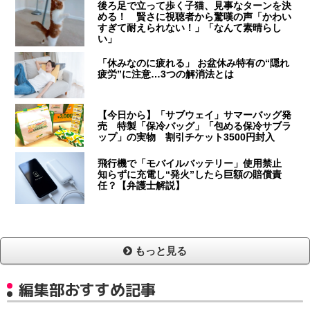
後ろ足で立って歩く子猫、見事なターンを決
める！ 賢さに視聴者から驚嘆の声「かわい
すぎて耐えられない！」「なんて素晴らし
い」
「休みなのに疲れる」 お盆休み特有の“隠れ
疲労”に注意…3つの解消法とは
【今日から】「サブウェイ」サマーバッグ発
売 特製「保冷バッグ」「包める保冷サブラ
ップ」の実物 割引チケット3500円封入
飛行機で「モバイルバッテリー」使用禁止
知らずに充電し“発火”したら巨額の賠償責
任？【弁護士解説】
もっと見る
編集部おすすめ記事