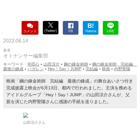
B!
(Twitter)
コメント
FB
Hatena
LINE
2022.06.14
著者 :
オトナンサー編集部
キーワード :
寺田心
•
山田涼介
•
鋼の錬金術師
•
鋼の錬金術師 完結編
最後の錬成
•
ハガレン
•
Hey！Say！JUMP
•
完結編
•
映画
•
内野聖陽
映画「鋼の錬金術師 完結編 最後の錬成」の舞台あいさつ付き
完成披露上映会が6月13日、都内で行われました。主演を務める
アイドルグループ「Hey！Say！JUMP」の山田涼介さんが、父
親を演じた内野聖陽さんに感謝の手紙を送りました。
山田涼介さん