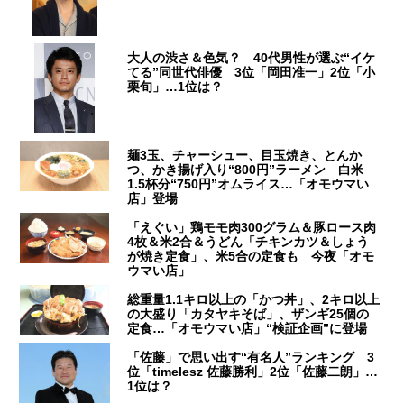
大人の渋さ＆色気？ 40代男性が選ぶ“イケ
てる”同世代俳優 3位「岡田准一」2位「小
栗旬」…1位は？
麺3玉、チャーシュー、目玉焼き、とんか
つ、かき揚げ入り“800円”ラーメン 白米
1.5杯分“750円”オムライス…「オモウマい
店」登場
「えぐい」鶏モモ肉300グラム＆豚ロース肉
4枚＆米2合＆うどん「チキンカツ＆しょう
が焼き定食」、米5合の定食も 今夜「オモ
ウマい店」
総重量1.1キロ以上の「かつ丼」、2キロ以上
の大盛り「カタヤキそば」、ザンギ25個の
定食…「オモウマい店」“検証企画”に登場
「佐藤」で思い出す“有名人”ランキング 3
位「timelesz 佐藤勝利」2位「佐藤二朗」…
1位は？