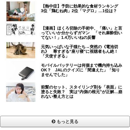
【熱中症】予防に効果的な食材ランキング
3位「鶏むね肉」2位「マグロ」…1位は？
【漫画】ほくろ切除の手術中、「痛い」と言
っていいか分からずガマン 「それ麻酔効い
てない！」1.4万いいねの反響
元気いっぱいな子猫たち→突然の《電池切
れ》 尊すぎる“座り寝”に視聴者もん絶！
「天使すぎる」
モバイルバッテリーは何個まで機内持ち込み
OK？ JALのクイズに「間違えた」「知り
ませんでした」
前髪のセット、スタイリング剤を「表面」に
塗ると失敗？ 実は“内側の根元”が正解…崩
れない整え方とは
もっと見る