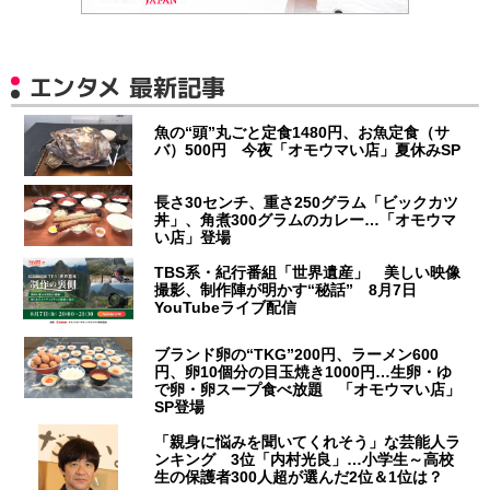
エンタメ 最新記事
魚の“頭”丸ごと定食1480円、お魚定食（サ
バ）500円 今夜「オモウマい店」夏休みSP
長さ30センチ、重さ250グラム「ビックカツ
丼」、角煮300グラムのカレー…「オモウマ
い店」登場
TBS系・紀行番組「世界遺産」 美しい映像
撮影、制作陣が明かす“秘話” 8月7日
YouTubeライブ配信
ブランド卵の“TKG”200円、ラーメン600
円、卵10個分の目玉焼き1000円…生卵・ゆ
で卵・卵スープ食べ放題 「オモウマい店」
SP登場
「親身に悩みを聞いてくれそう」な芸能人ラ
ンキング 3位「内村光良」…小学生～高校
生の保護者300人超が選んだ2位＆1位は？