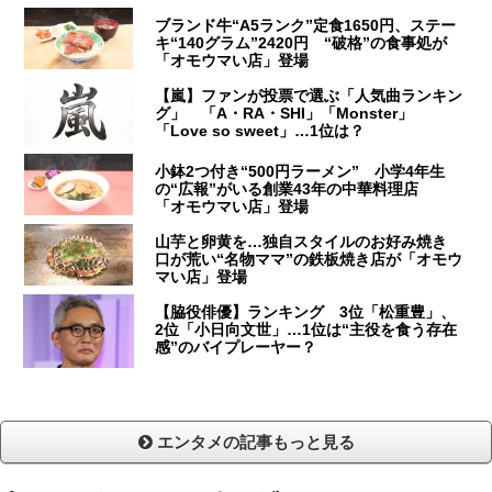
ブランド牛“A5ランク”定食1650円、ステー
キ“140グラム”2420円 “破格”の食事処が
「オモウマい店」登場
【嵐】ファンが投票で選ぶ「人気曲ランキン
グ」 「A・RA・SHI」「Monster」
「Love so sweet」…1位は？
小鉢2つ付き“500円ラーメン” 小学4年生
の“広報”がいる創業43年の中華料理店
「オモウマい店」登場
山芋と卵黄を…独自スタイルのお好み焼き
口が荒い“名物ママ”の鉄板焼き店が「オモウ
マい店」登場
【脇役俳優】ランキング 3位「松重豊」、
2位「小日向文世」…1位は“主役を食う存在
感”のバイプレーヤー？
エンタメの記事もっと見る