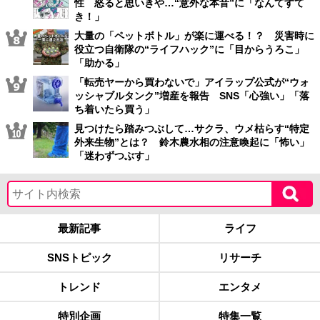
性 怒ると思いきや…“意外な本音”に「なんてすて
き！」
大量の「ペットボトル」が楽に運べる！？ 災害時に
役立つ自衛隊の“ライフハック”に「目からうろこ」
「助かる」
「転売ヤーから買わないで」アイラップ公式が“ウォ
ッシャブルタンク”増産を報告 SNS「心強い」「落
ち着いたら買う」
見つけたら踏みつぶして…サクラ、ウメ枯らす“特定
外来生物”とは？ 鈴木農水相の注意喚起に「怖い」
「迷わずつぶす」
最新記事
ライフ
SNSトピック
リサーチ
トレンド
エンタメ
特別企画
特集一覧