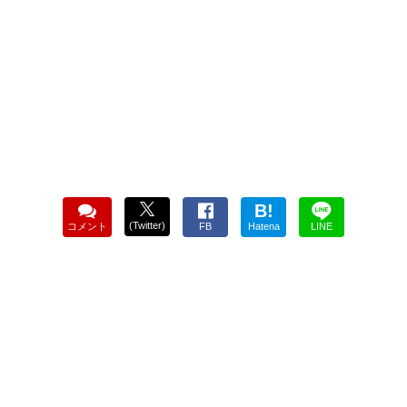
B!
(Twitter)
コメント
FB
Hatena
LINE