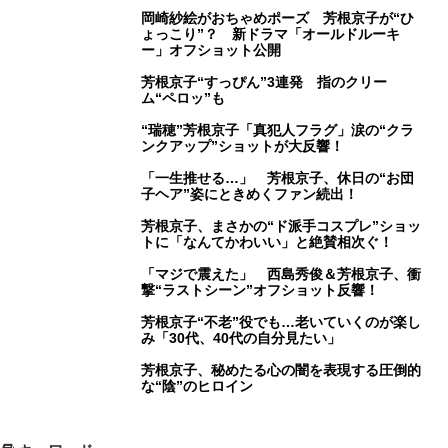
岡崎紗絵がおちゃめポーズ 芳根京子が“ひ
ょっこり”？ 新ドラマ「オールドルーキ
ー」オフショット公開
芳根京子“すっぴん”3連発 指のクリー
ム“ペロッ”も
“瑞穂”芳根京子「真犯人フラグ」涙の“クラ
ンクアップ”ショットが大反響！
「一生推せる…」 芳根京子、休日の“お団
子ヘア”姿にときめくファン続出！
芳根京子、まさかの“ド派手コスプレ”ショッ
トに「なんてかわいい」と絶賛相次ぐ！
「マジで震えた」 西島秀俊＆芳根京子、衝
撃“ラストシーン”オフショット反響！
芳根京子“不老”役でも…老いていくのが楽し
み「30代、40代の自分見たい」
芳根京子、秘めたる心の闇を表現する圧倒的
な“陰”のヒロイン