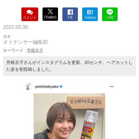
B!
(Twitter)
コメント
FB
Hatena
LINE
2022.05.30
著者 :
オトナンサー編集部
キーワード :
芳根京子
芳根京子さんがインスタグラムを更新。20センチ、ヘアカットし
た姿を初投稿しました。