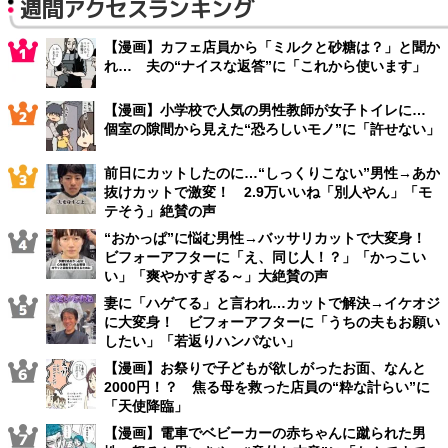
週間アクセスランキング
【漫画】カフェ店員から「ミルクと砂糖は？」と聞か
れ… 夫の“ナイスな返答”に「これから使います」
【漫画】小学校で人気の男性教師が女子トイレに…
個室の隙間から見えた“恐ろしいモノ”に「許せない」
前日にカットしたのに…“しっくりこない”男性→あか
抜けカットで激変！ 2.9万いいね「別人やん」「モ
テそう」絶賛の声
“おかっぱ”に悩む男性→バッサリカットで大変身！
ビフォーアフターに「え、同じ人！？」「かっこい
い」「爽やかすぎる～」大絶賛の声
妻に「ハゲてる」と言われ…カットで解決→イケオジ
に大変身！ ビフォーアフターに「うちの夫もお願い
したい」「若返りハンパない」
【漫画】お祭りで子どもが欲しがったお面、なんと
2000円！？ 焦る母を救った店員の“粋な計らい”に
「天使降臨」
【漫画】電車でベビーカーの赤ちゃんに蹴られた男