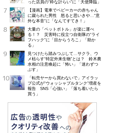
った店員の“粋な計らい”に「天使降臨」
【漫画】電車でベビーカーの赤ちゃん
に蹴られた男性 怒ると思いきや…“意
外な本音”に「なんてすてき！」
大量の「ペットボトル」が楽に運べ
る！？ 災害時に役立つ自衛隊の“ライ
フハック”に「目からうろこ」「助か
る」
見つけたら踏みつぶして…サクラ、ウ
メ枯らす“特定外来生物”とは？ 鈴木農
水相の注意喚起に「怖い」「迷わずつ
ぶす」
「転売ヤーから買わないで」アイラッ
プ公式が“ウォッシャブルタンク”増産を
報告 SNS「心強い」「落ち着いたら
買う」