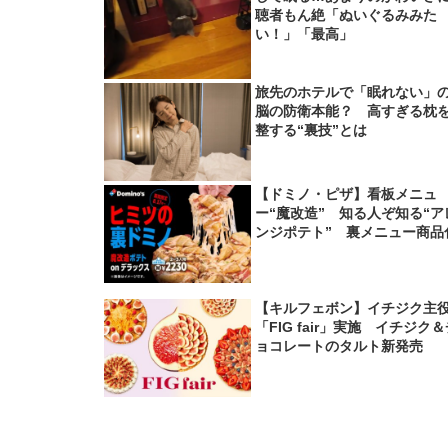
聴者もん絶「ぬいぐるみみた
い！」「最高」
旅先のホテルで「眠れない」
脳の防衛本能？ 高すぎる枕
整する“裏技”とは
【ドミノ・ピザ】看板メニュ
ー“魔改造” 知る人ぞ知る“ア
ンジポテト” 裏メニュー商品
【キルフェボン】イチジク主
「FIG fair」実施 イチジク
ョコレートのタルト新発売