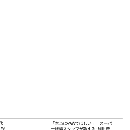
伏
「本当にやめてほしい」 スーパ
に視
ー銭湯スタッフが訴える“利用時