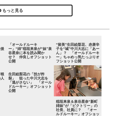
もっと見る
花
「オールドルーキ
“留美”生田絵梨花、赤唐辛
最後
ー」“姉”稲垣来泉が“妹”泉
子を“城”中川大志に「あー
谷星奈に本を読み聞か
ん」？ 「オールドルーキ
せ？ 仲良しオフショット
ー」ちゃめっ気たっぷりオ
公開
フショット公開
芳根
生田絵梨花の「技が炸
の人
裂」 狙った中川大志を
「逃がさない」 「オール
ドルーキー」オフショット
公開
稲垣来泉＆泉谷星奈“新町
姉妹”が「ビクトリー」の
社長、社員に？ 「オー
ルドルーキー」オフショッ