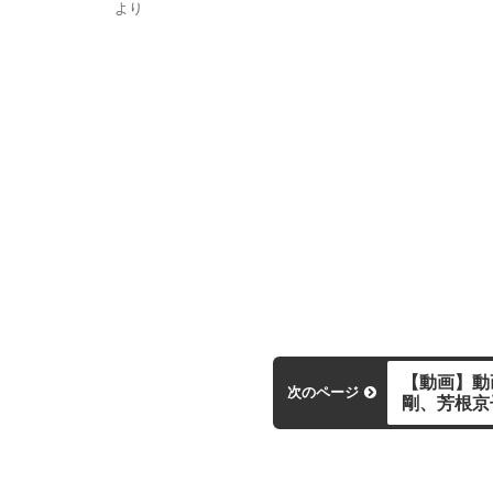
より
【動画】動
次のページ
剛、芳根京