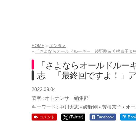
HOME
エンタメ
「さよならオールドルーキー」綾野剛＆芳根京子＆
「さよならオールドルー
志 「最終回ですよ！」
2022.09.04
著者 :
オトナンサー編集部
キーワード :
中川大志
•
綾野剛
•
芳根京子
•
オー
コメント
(Twitter)
Facebook
B!
Boo