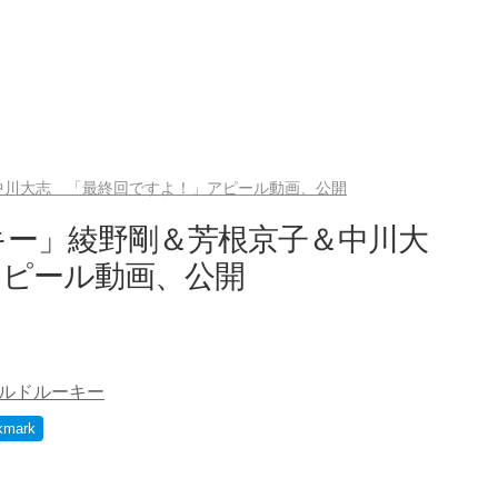
中川大志 「最終回ですよ！」アピール動画、公開
キー」綾野剛＆芳根京子＆中川大
アピール動画、公開
ルドルーキー
kmark