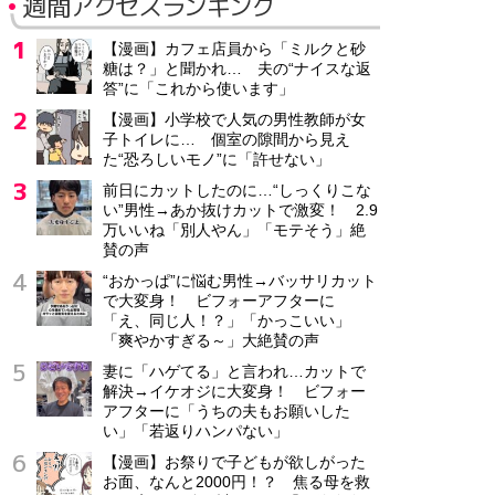
週間アクセスランキング
【漫画】カフェ店員から「ミルクと砂
糖は？」と聞かれ… 夫の“ナイスな返
答”に「これから使います」
【漫画】小学校で人気の男性教師が女
子トイレに… 個室の隙間から見え
た“恐ろしいモノ”に「許せない」
前日にカットしたのに…“しっくりこな
い”男性→あか抜けカットで激変！ 2.9
万いいね「別人やん」「モテそう」絶
賛の声
“おかっぱ”に悩む男性→バッサリカット
で大変身！ ビフォーアフターに
「え、同じ人！？」「かっこいい」
「爽やかすぎる～」大絶賛の声
妻に「ハゲてる」と言われ…カットで
解決→イケオジに大変身！ ビフォー
アフターに「うちの夫もお願いした
い」「若返りハンパない」
【漫画】お祭りで子どもが欲しがった
お面、なんと2000円！？ 焦る母を救