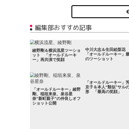
編集部おすすめ記事
中川大志＆生田絵梨
綾野剛＆横浜流星ツーショ
「オールドルーキー」
ット 「オールドルーキ
のツーショット
ー」再共演で笑顔
「オールドルーキー」
京子＆本人“類似”サル
「オールドルーキー」綾野
形 「最高の笑顔」
剛、稲垣来泉、泉谷星
奈“新町親子”の仲良しオフ
ショット公開