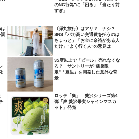
のNG行為”に「困る」「当たり前
すぎ」
のは
《弾丸旅行》はアリ？ ナシ？
を調
SNS「バカ高い交通費を払うのは
ちょっと」「お金に余裕がある人
だけ」“よく行く人”の意見は
35度以上で「ビール」売れなくな
レ
る？ サントリーが“猛暑限
化
定”「夏生」を開発した意外な背
景
役
ロッテ「爽」 贅沢シリーズ第4
＆チ
弾「爽 贅沢果実シャインマスカ
ット」発売