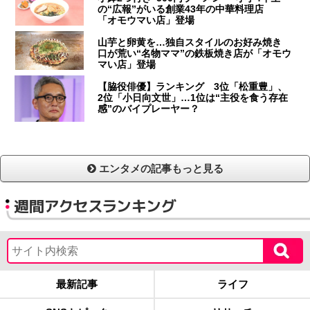
の“広報”がいる創業43年の中華料理店
「オモウマい店」登場
山芋と卵黄を…独自スタイルのお好み焼き
口が荒い“名物ママ”の鉄板焼き店が「オモウ
マい店」登場
【脇役俳優】ランキング 3位「松重豊」、
2位「小日向文世」…1位は“主役を食う存在
感”のバイプレーヤー？
エンタメの記事もっと見る
週間アクセスランキング
最新記事
ライフ