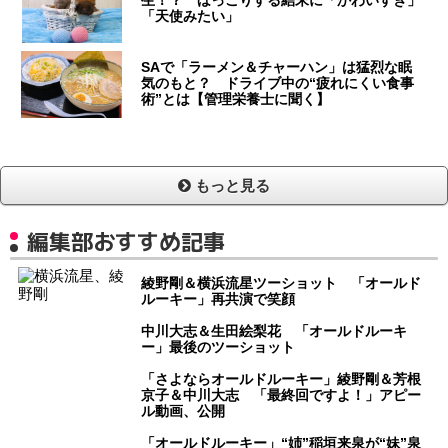
「天使みたい」
SAで「ラーメン＆チャーハン」は猛烈な眠
気のもと？ ドライブ中の“疲れにくい食事
術”とは【管理栄養士に聞く】
もっと見る
編集部おすすめ記事
綾野剛＆横浜流星ツーショット 「オールド
ルーキー」再共演で笑顔
中川大志＆生田絵梨花 「オールドルーキ
ー」最後のツーショット
「さよならオールドルーキー」綾野剛＆芳根
京子＆中川大志 「最終回ですよ！」アピー
ル動画、公開
「オールドルーキー」“姉”稲垣来泉が“妹”泉