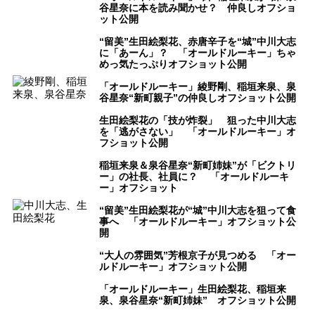
谷星奈に本を読み聞かせ？ 仲良しオフショ
ット公開
“留美”生田絵梨花、赤唐辛子を“城”中川大志
に「あーん」？ 「オールドルーキー」ちゃ
めっ気たっぷりオフショット公開
「オールドルーキー」綾野剛、稲垣来泉、泉
谷星奈“新町親子”の仲良しオフショット公開
生田絵梨花の「技が炸裂」 狙った中川大志
を「逃がさない」 「オールドルーキー」オ
フショット公開
稲垣来泉＆泉谷星奈“新町姉妹”が「ビクトリ
ー」の社長、社員に？ 「オールドルーキ
ー」オフショット
“留美”生田絵梨花が“城”中川大志を狙って食
事へ 「オールドルーキー」オフショット公
開
“大人の雰囲気”芳根京子が見つめる 「オー
ルドルーキー」オフショット公開
「オールドルーキー」生田絵梨花、稲垣来
泉、泉谷星奈“新町姉妹” オフショット公開