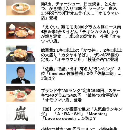
麺3玉、チャーシュー、目玉焼き、とんか
つ、かき揚げ入り“800円”ラーメン 白米
1.5杯分“750円”オムライス…「オモウマい
店」登場
「えぐい」鶏モモ肉300グラム＆豚ロース肉
4枚＆米2合＆うどん「チキンカツ＆しょう
が焼き定食」、米5合の定食も 今夜「オモ
ウマい店」
総重量1.1キロ以上の「かつ丼」、2キロ以上
の大盛り「カタヤキそば」、ザンギ25個の
定食…「オモウマい店」“検証企画”に登場
「佐藤」で思い出す“有名人”ランキング 3
位「timelesz 佐藤勝利」2位「佐藤二朗」…
1位は？
ブランド牛“A5ランク”定食1650円、ステー
キ“140グラム”2420円 “破格”の食事処が
「オモウマい店」登場
【嵐】ファンが投票で選ぶ「人気曲ランキン
グ」 「A・RA・SHI」「Monster」
「Love so sweet」…1位は？
小鉢2つ付き“500円ラーメン” 小学4年生