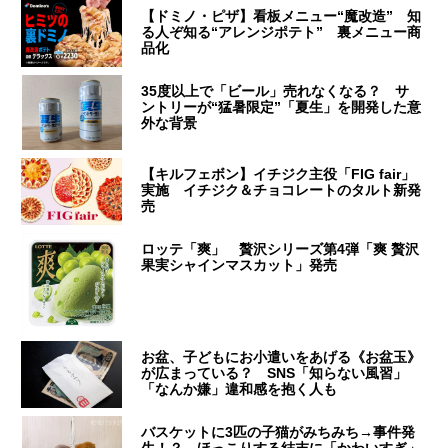
【ドミノ・ピザ】看板メニュー“魔改造” 知
る人ぞ知る“アレンジポテト” 裏メニュー商
品化
35度以上で「ビール」売れなくなる？ サ
ントリーが“猛暑限定”「夏生」を開発した意
外な背景
【キルフェボン】イチジク主役「FIG fair」
実施 イチジク＆チョコレートのタルト新発
売
ロッテ「爽」 贅沢シリーズ第4弾「爽 贅沢
果実シャインマスカット」発売
お盆、子どもにお小遣いをあげる《お盆玉》
が広まっている？ SNS「知らない風習」
「なんか嫌」違和感を抱く人も
バスケットに3匹の子猫がみちみち→事件発
生！？ ほっこりする結末に「かわいすぎ」