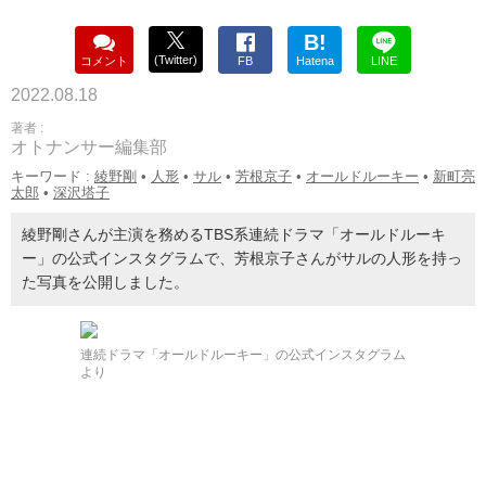
B!
(Twitter)
コメント
FB
Hatena
LINE
2022.08.18
著者 :
オトナンサー編集部
キーワード :
綾野剛
•
人形
•
サル
•
芳根京子
•
オールドルーキー
•
新町亮
太郎
•
深沢塔子
綾野剛さんが主演を務めるTBS系連続ドラマ「オールドルーキ
ー」の公式インスタグラムで、芳根京子さんがサルの人形を持っ
た写真を公開しました。
連続ドラマ「オールドルーキー」の公式インスタグラム
より