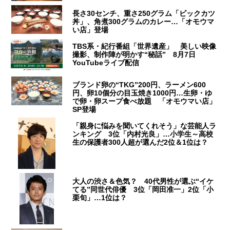
長さ30センチ、重さ250グラム「ビックカツ
丼」、角煮300グラムのカレー…「オモウマ
い店」登場
TBS系・紀行番組「世界遺産」 美しい映像
撮影、制作陣が明かす“秘話” 8月7日
YouTubeライブ配信
ブランド卵の“TKG”200円、ラーメン600
円、卵10個分の目玉焼き1000円…生卵・ゆ
で卵・卵スープ食べ放題 「オモウマい店」
SP登場
「親身に悩みを聞いてくれそう」な芸能人ラ
ンキング 3位「内村光良」…小学生～高校
生の保護者300人超が選んだ2位＆1位は？
大人の渋さ＆色気？ 40代男性が選ぶ“イケ
てる”同世代俳優 3位「岡田准一」2位「小
栗旬」…1位は？