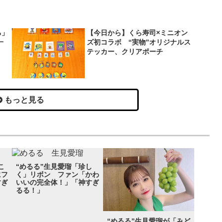
ろ」
【今日から】くら寿司×ミニオン
一
ズ初コラボ “実物”オリジナルス
テッカー、クリアポーチ
もっと見る
こ
“めるる”生見愛瑠「珍し
にフ
く」リボン ファン「かわ
すぎ
いいの完全体！」「神すぎ
るる！」
“めるる”生見愛瑠が「みど