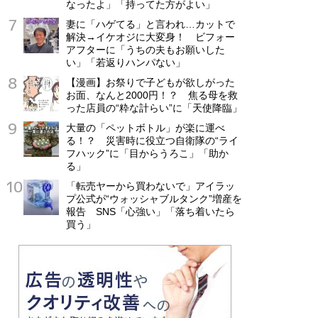
なったよ」「持ってた方がよい」
妻に「ハゲてる」と言われ…カットで
解決→イケオジに大変身！ ビフォー
アフターに「うちの夫もお願いした
い」「若返りハンパない」
【漫画】お祭りで子どもが欲しがった
お面、なんと2000円！？ 焦る母を救
った店員の“粋な計らい”に「天使降臨」
大量の「ペットボトル」が楽に運べ
る！？ 災害時に役立つ自衛隊の“ライ
フハック”に「目からうろこ」「助か
る」
「転売ヤーから買わないで」アイラッ
プ公式が“ウォッシャブルタンク”増産を
報告 SNS「心強い」「落ち着いたら
買う」