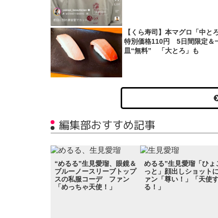
【くら寿司】本マグロ「中と
特別価格110円 5日間限定＆
皿“無料” 「大とろ」も
編集部おすすめ記事
“めるる”生見愛瑠、眼鏡＆
めるる”生見愛瑠「ひょ
ブルーノースリーブトップ
っと」顔出しショット
スの私服コーデ ファン
ァン「尊い！」「天使
「めっちゃ天使！」
る！」