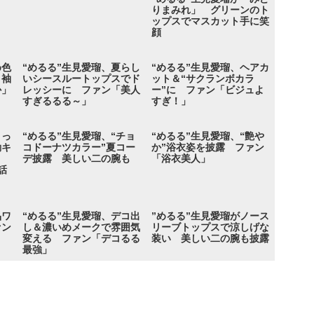
りまみれ」 グリーンのト
ップスでマスカット手に笑
顔
め色
“めるる”生見愛瑠、夏らし
“めるる”生見愛瑠、ヘアカ
り袖
いシースルートップスでド
ット＆“サクランボカラ
か」
レッシーに ファン「美人
ー”に ファン「ビジュよ
すぎるるる～」
すぎ！」
ょっ
“めるる”生見愛瑠、“チョ
“めるる”生見愛瑠、“艶や
動キ
コドーナツカラー”夏コー
か”浴衣姿を披露 ファン
ト
デ披露 美しい二の腕も
「浴衣美人」
話
品ワ
“めるる”生見愛瑠、デコ出
”めるる”生見愛瑠がノース
ァン
し＆濃いめメークで雰囲気
リーブトップスで涼しげな
変える ファン「デコるる
装い 美しい二の腕も披露
最強」