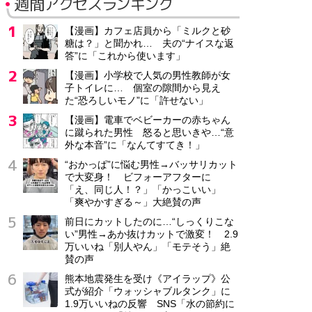
週間アクセスランキング
【漫画】カフェ店員から「ミルクと砂
糖は？」と聞かれ… 夫の“ナイスな返
答”に「これから使います」
【漫画】小学校で人気の男性教師が女
子トイレに… 個室の隙間から見え
た“恐ろしいモノ”に「許せない」
【漫画】電車でベビーカーの赤ちゃん
に蹴られた男性 怒ると思いきや…“意
外な本音”に「なんてすてき！」
“おかっぱ”に悩む男性→バッサリカット
で大変身！ ビフォーアフターに
「え、同じ人！？」「かっこいい」
「爽やかすぎる～」大絶賛の声
前日にカットしたのに…“しっくりこな
い”男性→あか抜けカットで激変！ 2.9
万いいね「別人やん」「モテそう」絶
賛の声
熊本地震発生を受け《アイラップ》公
式が紹介「ウォッシャブルタンク」に
1.9万いいねの反響 SNS「水の節約に