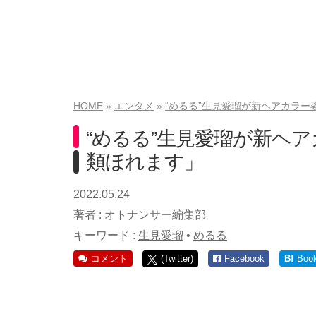
HOME
エンタメ
“めるる”生見愛瑠が新ヘアカラ
“めるる”生見愛瑠が新ヘ
類ほれます」
2022.05.24
著者 :
オトナンサー編集部
キーワード :
生見愛瑠
•
めるる
コメント
(Twitter)
Facebook
B!
Boo