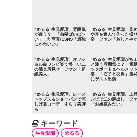
“めるる”生見愛瑠、雰囲気
“めるる”生見愛瑠、染
が違う？ 「前髪ばいば〜
や帯を選んで作った振
い」した写真にSNS「最強
姿 ファン「おしとや
にかわいい」
“めるる”生見愛瑠、オフシ
“めるる”生見愛瑠がち
ョル白ワンピ姿で美しい二
と違う雰囲気に？ 電
の腕＆肩見せ ファン「超
ックボード＆ヘルメッ
絶美人」
姿 「石子と羽男」第4
にゲスト出演
“めるる”生見愛瑠、レース
“めるる”生見愛瑠、上
トップス＆ショーパンで涼
ンピで二の腕出し フ
しげ夏コーデ すらり美脚
「お姫様みたい」
も
キーワード
生見愛瑠
めるる