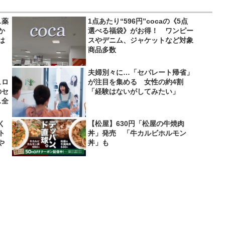
…薬
1点あたり“596円”cocaの《5点
か
選べる福袋》がお得！ ワンピー
は
スやデニム、ジャケットなど対象
商品多数
夫婦別々に…「セパレート帰省」
ュロ
が注目を集める 女性の約4割
のセ
「経験はないがしてみたい」
…全
く
【松屋】630円「松屋の牛焼肉
ト
丼」発売 「牛カルビホルモン
や
丼」も