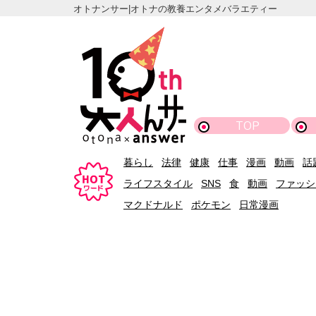
オトナンサー|オトナの教養エンタメバラエティー
TOP
暮らし
法律
健康
仕事
漫画
動画
話
ライフスタイル
SNS
食
動画
ファッシ
マクドナルド
ポケモン
日常漫画