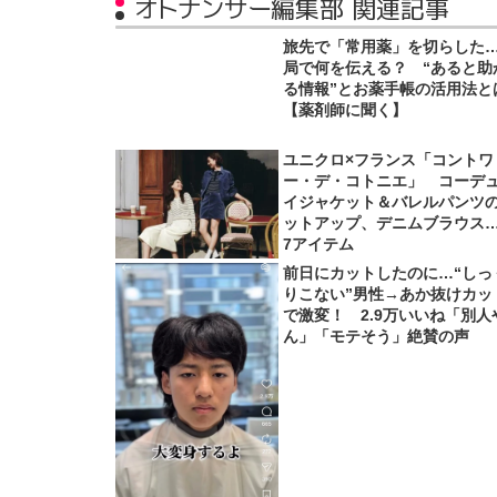
オトナンサー編集部 関連記事
旅先で「常用薬」を切らした
局で何を伝える？ “あると助
る情報”とお薬手帳の活用法と
【薬剤師に聞く】
ユニクロ×フランス「コントワ
ー・デ・コトニエ」 コーデ
イジャケット＆バレルパンツ
ットアップ、デニムブラウス
7アイテム
前日にカットしたのに…“しっ
りこない”男性→あか抜けカッ
で激変！ 2.9万いいね「別人
ん」「モテそう」絶賛の声