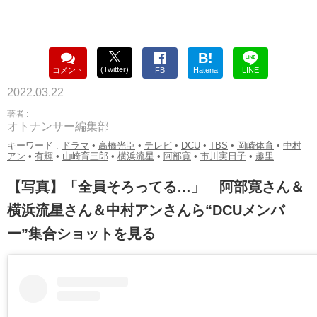
B!
(Twitter)
コメント
FB
Hatena
LINE
2022.03.22
著者 :
オトナンサー編集部
キーワード :
ドラマ
•
高橋光臣
•
テレビ
•
DCU
•
TBS
•
岡崎体育
•
中村
アン
•
有輝
•
山崎育三郎
•
横浜流星
•
阿部寛
•
市川実日子
•
趣里
【写真】「全員そろってる…」 阿部寛さん＆
横浜流星さん＆中村アンさんら“DCUメンバ
ー”集合ショットを見る