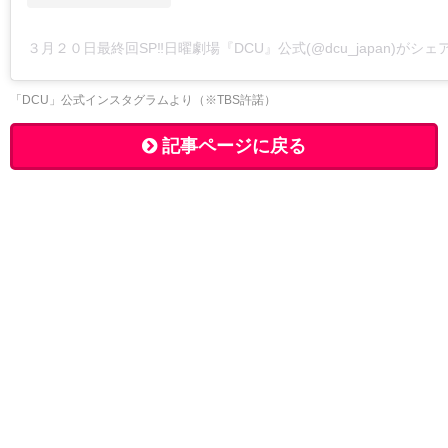
３月２０日最終回SP‼️日曜劇場『DCU』公式(@dcu_japan)がシ
「DCU」公式インスタグラムより（※TBS許諾）
記事ページに戻る