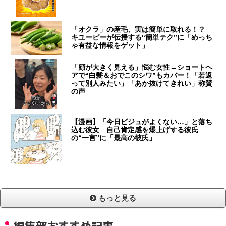
「オクラ」の産毛、実は簡単に取れる！？
キユーピーが伝授する“簡単テク”に「めっち
ゃ有益な情報をゲット」
「顔が大きく見える」悩む女性→ショートヘ
アで“白髪＆おでこのシワ”もカバー！「若返
って別人みたい」「あか抜けてきれい」称賛
の声
【漫画】「今日ビジュがよくない…」と落ち
込む彼女 自己肯定感を爆上げする彼氏
の“一言”に「最高の彼氏」
もっと見る