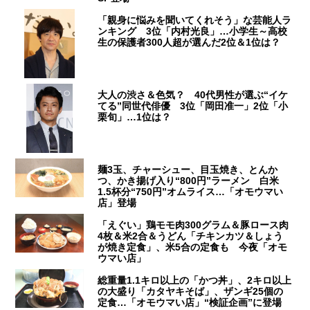
「親身に悩みを聞いてくれそう」な芸能人ラ
ンキング 3位「内村光良」…小学生～高校
生の保護者300人超が選んだ2位＆1位は？
大人の渋さ＆色気？ 40代男性が選ぶ“イケ
てる”同世代俳優 3位「岡田准一」2位「小
栗旬」…1位は？
麺3玉、チャーシュー、目玉焼き、とんか
つ、かき揚げ入り“800円”ラーメン 白米
1.5杯分“750円”オムライス…「オモウマい
店」登場
「えぐい」鶏モモ肉300グラム＆豚ロース肉
4枚＆米2合＆うどん「チキンカツ＆しょう
が焼き定食」、米5合の定食も 今夜「オモ
ウマい店」
総重量1.1キロ以上の「かつ丼」、2キロ以上
の大盛り「カタヤキそば」、ザンギ25個の
定食…「オモウマい店」“検証企画”に登場