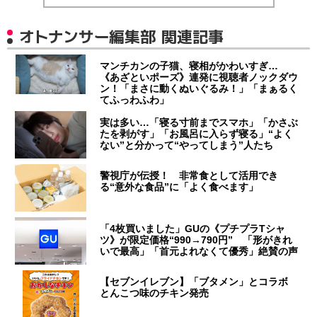
オトナンサー編集部 関連記事
マンチカンの子猫、寝相がかわいすぎ…
《あざといポーズ》連発に視聴者ノックダウ
ン！「まさに動くぬいぐるみ！」「まぁるく
てふっわふわ」
実は多い…「寝る寸前までスマホ」「かさぶ
たを剥がす」「お風呂に入らず寝る」“よく
ない”と分かって“やってしまう”人たち
警視庁が伝授！ 非常食として活用でき
る“意外な食品”に「よく食べます」
「4枚買いました」GUの《プチプラTシャ
ツ》が限定価格“990→790円” 「形がきれ
いで最高」「首元よれなくて優秀」絶賛の声
【セブンイレブン】「ブタメン」とコラボ
とんこつ味のチキン発売