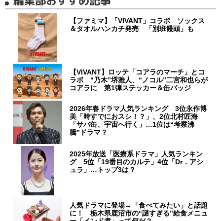
編集部おすすめ記事
【ファミマ】「VIVANT」コラボ ソックス
＆タオルハンカチ発売 「別班饅頭」も
【VIVANT】ロッテ「コアラのマーチ」とコ
ラボ “乃木”堺雅人、“ノコル”二宮和也らが
コアラに 第1弾ステッカー＆缶バッジ
2026年春ドラマ人気ランキング 3位永作博
美「時すでにおスシ！？」、2位北村匠海
「サバ缶、宇宙へ行く」…1位は“考察沸
騰”ドラマ？
2025年放送「医療系ドラマ」人気ランキン
グ 5位「19番目のカルテ」4位「Dr．アシ
ュラ」…トップ3は？
人気ドラマに登場→「食べてみたい」と話題
に！ 栃木県鹿沼市の“謎すぎる”給食メニュ