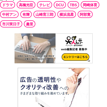
ドラマ
高橋光臣
テレビ
DCU
TBS
岡崎体育
中村アン
有輝
山崎育三郎
横浜流星
阿部寛
市川実日子
趣里