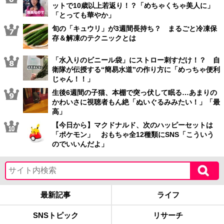
ットで10歳以上若返り！？「めちゃくちゃ美人に」
「とっても華やか」
旬の「キュウリ」が3週間長持ち？ まるごと冷凍保
存＆解凍のテクニックとは
「水入りのビニール袋」にストロー刺すだけ！？ 自
衛隊が伝授する“簡易水道”の作り方に「めっちゃ便利
じゃん！！」
生後6週間の子猫、本棚で突っ伏して眠る…あまりの
かわいさに視聴者もん絶「ぬいぐるみみたい！」「最
高」
【今日から】マクドナルド、次のハッピーセットは
「ポケモン」 おもちゃ全12種類にSNS「こういう
のでいいんだよ」
最新記事
ライフ
SNSトピック
リサーチ