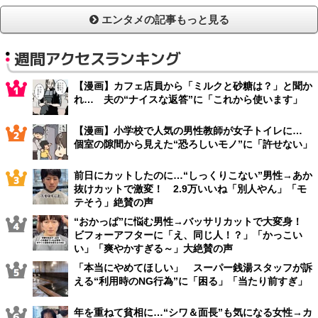
エンタメの記事もっと見る
週間アクセスランキング
【漫画】カフェ店員から「ミルクと砂糖は？」と聞か
れ… 夫の“ナイスな返答”に「これから使います」
【漫画】小学校で人気の男性教師が女子トイレに…
個室の隙間から見えた“恐ろしいモノ”に「許せない」
前日にカットしたのに…“しっくりこない”男性→あか
抜けカットで激変！ 2.9万いいね「別人やん」「モ
テそう」絶賛の声
“おかっぱ”に悩む男性→バッサリカットで大変身！
ビフォーアフターに「え、同じ人！？」「かっこい
い」「爽やかすぎる～」大絶賛の声
「本当にやめてほしい」 スーパー銭湯スタッフが訴
える“利用時のNG行為”に「困る」「当たり前すぎ」
年を重ねて貧相に…“シワ＆面長”も気になる女性→カ