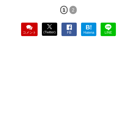
1
2
B!
(Twitter)
コメント
FB
Hatena
LINE