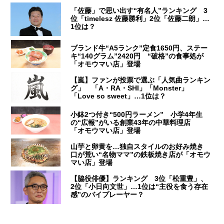
「佐藤」で思い出す“有名人”ランキング 3
位「timelesz 佐藤勝利」2位「佐藤二朗」…
1位は？
ブランド牛“A5ランク”定食1650円、ステー
キ“140グラム”2420円 “破格”の食事処が
「オモウマい店」登場
【嵐】ファンが投票で選ぶ「人気曲ランキン
グ」 「A・RA・SHI」「Monster」
「Love so sweet」…1位は？
小鉢2つ付き“500円ラーメン” 小学4年生
の“広報”がいる創業43年の中華料理店
「オモウマい店」登場
山芋と卵黄を…独自スタイルのお好み焼き
口が荒い“名物ママ”の鉄板焼き店が「オモウ
マい店」登場
【脇役俳優】ランキング 3位「松重豊」、
2位「小日向文世」…1位は“主役を食う存在
感”のバイプレーヤー？