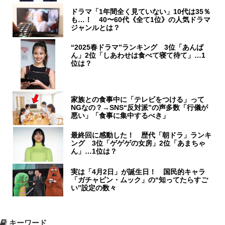
ドラマ「1年間全く見ていない」10代は35％
も…！ 40〜60代《全て1位》の人気ドラマ
ジャンルとは？
“2025春ドラマ”ランキング 3位「あんぱ
ん」2位「しあわせは食べて寝て待て」…1
位は？
家族との食事中に「テレビをつける」って
NGなの？→SNS“反対派”の声多数「行儀が
悪い」「食事に集中するべき」
最終回に感動した！ 歴代「朝ドラ」ランキ
ング 3位「ゲゲゲの女房」2位「あまちゃ
ん」…1位は？
実は「4月2日」が誕生日！ 国民的キャラ
「ガチャピン・ムック」の“知ってたらすご
い”設定の数々
キーワード