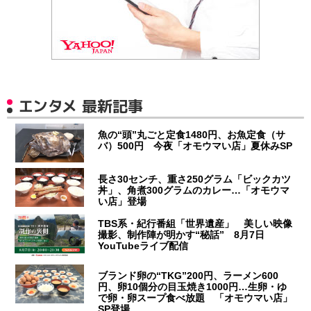
エンタメ 最新記事
魚の“頭”丸ごと定食1480円、お魚定食（サ
バ）500円 今夜「オモウマい店」夏休みSP
長さ30センチ、重さ250グラム「ビックカツ
丼」、角煮300グラムのカレー…「オモウマ
い店」登場
TBS系・紀行番組「世界遺産」 美しい映像
撮影、制作陣が明かす“秘話” 8月7日
YouTubeライブ配信
ブランド卵の“TKG”200円、ラーメン600
円、卵10個分の目玉焼き1000円…生卵・ゆ
で卵・卵スープ食べ放題 「オモウマい店」
SP登場