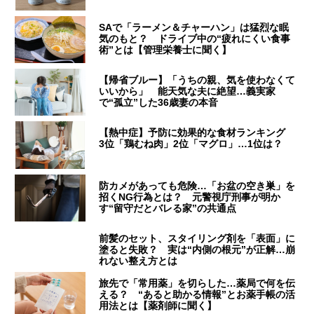
SAで「ラーメン＆チャーハン」は猛烈な眠
気のもと？ ドライブ中の“疲れにくい食事
術”とは【管理栄養士に聞く】
【帰省ブルー】「うちの親、気を使わなくて
いいから」 能天気な夫に絶望…義実家
で“孤立”した36歳妻の本音
【熱中症】予防に効果的な食材ランキング
3位「鶏むね肉」2位「マグロ」…1位は？
防カメがあっても危険…「お盆の空き巣」を
招くNG行為とは？ 元警視庁刑事が明か
す“留守だとバレる家”の共通点
前髪のセット、スタイリング剤を「表面」に
塗ると失敗？ 実は“内側の根元”が正解…崩
れない整え方とは
旅先で「常用薬」を切らした…薬局で何を伝
える？ “あると助かる情報”とお薬手帳の活
用法とは【薬剤師に聞く】