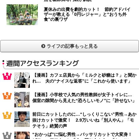
夏休みの出費を劇的カット！ 節約アドバイ
ザーが教える「0円レジャー」と“おうち外
食”の裏ワザ
ライフの記事もっと見る
週間アクセスランキング
【漫画】カフェ店員から「ミルクと砂糖は？」と聞か
れ… 夫の“ナイスな返答”に「これから使います」
【漫画】小学校で人気の男性教師が女子トイレに…
個室の隙間から見えた“恐ろしいモノ”に「許せない」
前日にカットしたのに…“しっくりこない”男性→あか
抜けカットで激変！ 2.9万いいね「別人やん」「モ
テそう」絶賛の声
“おかっぱ”に悩む男性→バッサリカットで大変身！