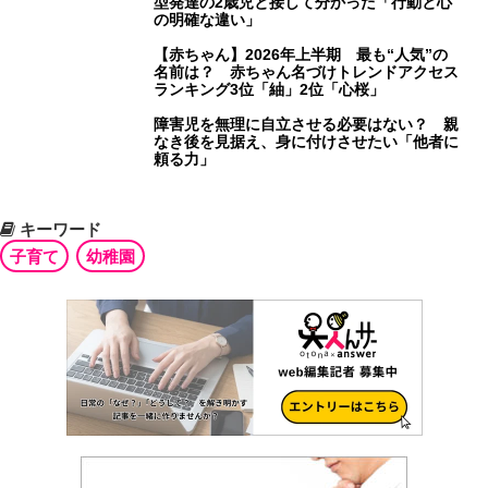
型発達の2歳児と接して分かった「行動と心
の明確な違い」
【赤ちゃん】2026年上半期 最も“人気”の
名前は？ 赤ちゃん名づけトレンドアクセス
ランキング3位「紬」2位「心桜」
障害児を無理に自立させる必要はない？ 親
なき後を見据え、身に付けさせたい「他者に
頼る力」
キーワード
子育て
幼稚園