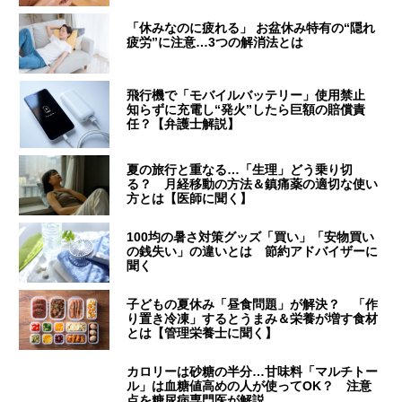
「休みなのに疲れる」 お盆休み特有の“隠れ
疲労”に注意…3つの解消法とは
飛行機で「モバイルバッテリー」使用禁止
知らずに充電し“発火”したら巨額の賠償責
任？【弁護士解説】
夏の旅行と重なる…「生理」どう乗り切
る？ 月経移動の方法＆鎮痛薬の適切な使い
方とは【医師に聞く】
100均の暑さ対策グッズ「買い」「安物買い
の銭失い」の違いとは 節約アドバイザーに
聞く
子どもの夏休み「昼食問題」が解決？ 「作
り置き冷凍」するとうまみ＆栄養が増す食材
とは【管理栄養士に聞く】
カロリーは砂糖の半分…甘味料「マルチトー
ル」は血糖値高めの人が使ってOK？ 注意
点を糖尿病専門医が解説