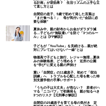
る計画」が逆効果？ 生活リズムの上手な立
て直し方とは
自閉症の息子、5歳で初めて発した言葉は
「まだ食べる！」 母が気付いた“会話に必
要な体験”
夏休み中、親の財布からお金がダラダラ減
る…子どもの“無駄遣い”を防ぐ「3つのルー
ル」とは【FP解説】
子どもが「YouTube」を見続ける…親が絶
対にブレてはいけない“一線”とは
物価高で子どもと旅行、レジャー無理…夏休
みの体験格差、どう埋める？ 近所の公園
を“学び”に変える親の声掛け
重い「自閉症」の11歳息子、初めて「宿泊
訓練」へ トラブルを心配した母を救った特
別支援学校の手厚いサポート
「うちの子は大丈夫」が危ない？ 若者がハ
マる「ニコパフ」で初摘発も 親が知るべき
3つのリスク【元刑事が解説】
自閉症の25歳息子を育てる母の気付き 定