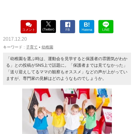
B!
(Twitter)
コメント
FB
Hatena
LINE
2017.12.20
キーワード :
子育て
•
幼稚園
「幼稚園を選ぶ時は、運動会を見学すると保護者の雰囲気がわか
る」との投稿がSNS上で話題に。「保護者までは見てなかった」
「送り迎えしてるママの観察もオススメ」などの声が上がってい
ますが、専門家の見解はどのようなものでしょうか。