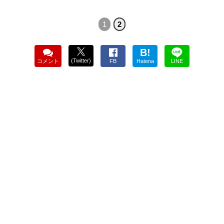
1
2
B!
(Twitter)
コメント
FB
Hatena
LINE