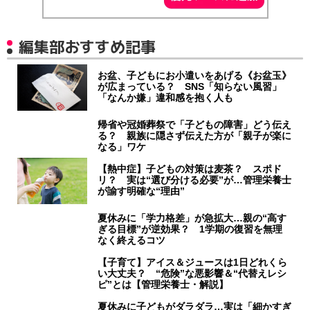
編集部おすすめ記事
お盆、子どもにお小遣いをあげる《お盆玉》
が広まっている？ SNS「知らない風習」
「なんか嫌」違和感を抱く人も
帰省や冠婚葬祭で「子どもの障害」どう伝え
る？ 親族に隠さず伝えた方が「親子が楽に
なる」ワケ
【熱中症】子どもの対策は麦茶？ スポド
リ？ 実は“選び分ける必要”が…管理栄養士
が諭す明確な“理由”
夏休みに「学力格差」が急拡大…親の“高す
ぎる目標”が逆効果？ 1学期の復習を無理
なく終えるコツ
【子育て】アイス＆ジュースは1日どれくら
い大丈夫？ “危険”な悪影響＆“代替えレシ
ピ”とは【管理栄養士・解説】
夏休みに子どもがダラダラ…実は「細かすぎ