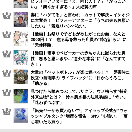
ビフォーアフターに「え、同じ人！？」「かっこい
い」「爽やかすぎる～」大絶賛の声
妻に「ハゲてる」と言われ…カットで解決→イケオジ
に大変身！ ビフォーアフターに「うちの夫もお願い
したい」「若返りハンパない」
【漫画】お祭りで子どもが欲しがったお面、なんと
2000円！？ 焦る母を救った店員の“粋な計らい”に
「天使降臨」
【漫画】電車でベビーカーの赤ちゃんに蹴られた男
性 怒ると思いきや…“意外な本音”に「なんてすて
き！」
大量の「ペットボトル」が楽に運べる！？ 災害時に
役立つ自衛隊の“ライフハック”に「目からうろこ」
「助かる」
見つけたら踏みつぶして…サクラ、ウメ枯らす“特定
外来生物”とは？ 鈴木農水相の注意喚起に「怖い」
「迷わずつぶす」
「転売ヤーから買わないで」アイラップ公式が“ウォ
ッシャブルタンク”増産を報告 SNS「心強い」「落
ち着いたら買う」