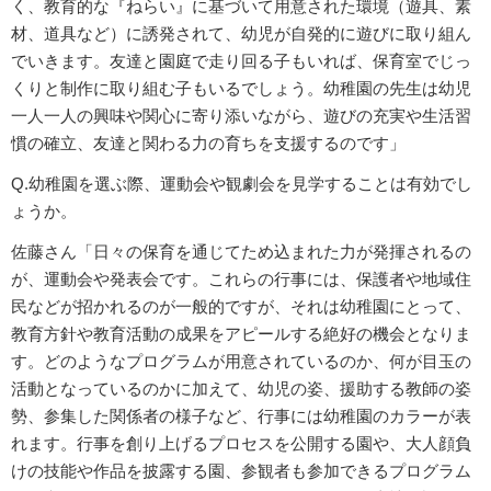
く、教育的な『ねらい』に基づいて用意された環境（遊具、素
材、道具など）に誘発されて、幼児が自発的に遊びに取り組ん
でいきます。友達と園庭で走り回る子もいれば、保育室でじっ
くりと制作に取り組む子もいるでしょう。幼稚園の先生は幼児
一人一人の興味や関心に寄り添いながら、遊びの充実や生活習
慣の確立、友達と関わる力の育ちを支援するのです」
Q.幼稚園を選ぶ際、運動会や観劇会を見学することは有効でし
ょうか。
佐藤さん「日々の保育を通じてため込まれた力が発揮されるの
が、運動会や発表会です。これらの行事には、保護者や地域住
民などが招かれるのが一般的ですが、それは幼稚園にとって、
教育方針や教育活動の成果をアピールする絶好の機会となりま
す。どのようなプログラムが用意されているのか、何が目玉の
活動となっているのかに加えて、幼児の姿、援助する教師の姿
勢、参集した関係者の様子など、行事には幼稚園のカラーが表
れます。行事を創り上げるプロセスを公開する園や、大人顔負
けの技能や作品を披露する園、参観者も参加できるプログラム