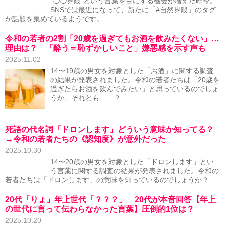
“◯◯界隈”という言葉を目にする機会が増えた昨今。
SNSでは最近になって、新たに「#自然界隈」のタグ
が話題を集めているようです。
令和の若者の2割「20歳を過ぎてもお酒を飲みたくない」…
理由は？ 「酔う＝恥ずかしいこと」嫌悪感を示す声も
2025.11.02
14〜19歳の男女を対象とした「お酒」に関する調査
の結果が発表されました。令和の若者たちは「20歳を
過ぎたらお酒を飲んでみたい」と思っているのでしょ
うか、それとも……？
死語の代名詞「ドロンします」どういう意味か知ってる？
→令和の若者たちの《認知度》が意外だった
2025.10.30
14〜20歳の男女を対象とした「ドロンします」とい
う言葉に関する調査の結果が発表されました。令和の
若者たちは「ドロンします」の意味を知っているのでしょうか？
20代「りょ」年上世代「？？？」 20代が本音回答【年上
の世代に言って伝わらなかった言葉】圧倒的1位は？
2025.10.20