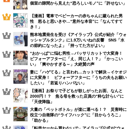
個室の隙間から見えた“恐ろしいモノ”に「許せない」
【漫画】電車でベビーカーの赤ちゃんに蹴られた男
性 怒ると思いきや…“意外な本音”に「なんてすて
き！」
熊本地震発生を受け《アイラップ》公式が紹介「ウォ
ッシャブルタンク」に1.9万いいねの反響 SNS「水
の節約になったよ」「持ってた方がよい」
“おかっぱ”に悩む男性→バッサリカットで大変身！
ビフォーアフターに「え、同じ人！？」「かっこい
い」「爽やかすぎる～」大絶賛の声
妻に「ハゲてる」と言われ…カットで解決→イケオジ
に大変身！ ビフォーアフターに「うちの夫もお願い
したい」「若返りハンパない」
【漫画】お祭りで子どもが欲しがったお面、なんと
2000円！？ 焦る母を救った店員の“粋な計らい”に
「天使降臨」
大量の「ペットボトル」が楽に運べる！？ 災害時に
役立つ自衛隊の“ライフハック”に「目からうろこ」
「助かる」
「転売ヤーから買わないで」アイラップ公式が“ウォ