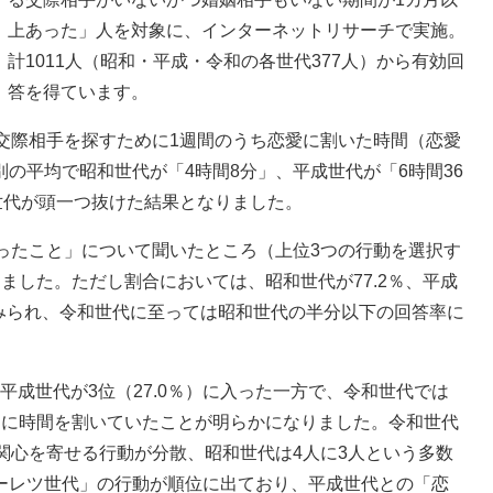
上あった」人を対象に、インターネットリサーチで実施。
計1011人（昭和・平成・令和の各世代377人）から有効回
答を得ています。
交際相手を探すために1週間のうち恋愛に割いた時間（恋愛
の平均で昭和世代が「4時間8分」、平成世代が「6時間36
世代が頭一つ抜けた結果となりました。
ったこと」について聞いたところ（上位3つの行動を選択す
ました。ただし割合においては、昭和世代が77.2％、平成
差がみられ、令和世代に至っては昭和世代の半分以下の回答率に
平成世代が3位（27.0％）に入った一方で、令和世代では
愛に時間を割いていたことが明らかになりました。令和世代
関心を寄せる行動が分散、昭和世代は4人に3人という多数
ーレツ世代」の行動が順位に出ており、平成世代との「恋