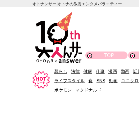
オトナンサー|オトナの教養エンタメバラエティー
TOP
暮らし
法律
健康
仕事
漫画
動画
話
ライフスタイル
食
SNS
動画
ユニクロ
ポケモン
マクドナルド