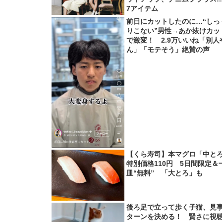
7アイテム
前日にカットしたのに…“しっ
りこない”男性→あか抜けカッ
で激変！ 2.9万いいね「別人
ん」「モテそう」絶賛の声
【くら寿司】本マグロ「中と
特別価格110円 5日間限定＆
皿“無料” 「大とろ」も
後ろ足で立って歩く子猫、見
ターンを決める！ 賢さに視