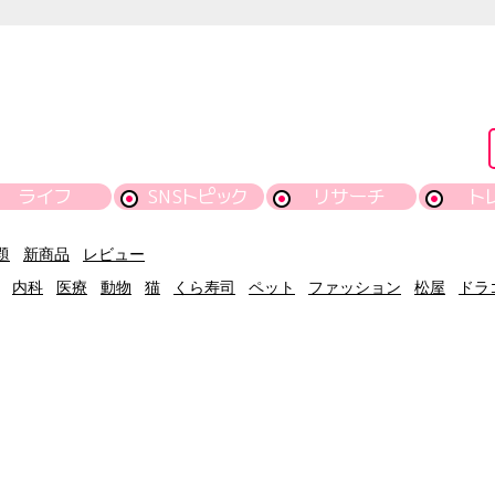
ライフ
SNSトピック
リサーチ
ト
題
新商品
レビュー
内科
医療
動物
猫
くら寿司
ペット
ファッション
松屋
ドラ