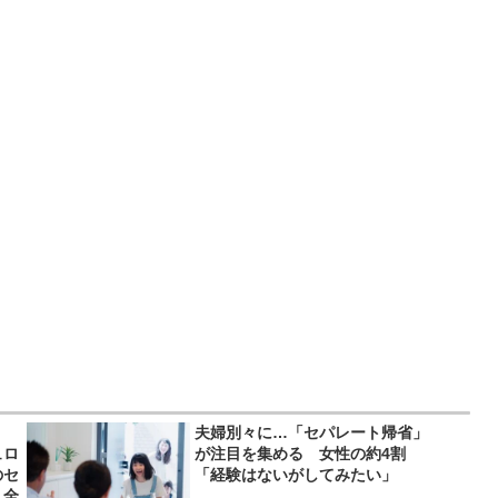
夫婦別々に…「セパレート帰省」
ュロ
が注目を集める 女性の約4割
のセ
「経験はないがしてみたい」
…全