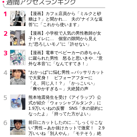
週間アクセスランキング
【漫画】カフェ店員から「ミルクと砂
糖は？」と聞かれ… 夫の“ナイスな返
答”に「これから使います」
【漫画】小学校で人気の男性教師が女
子トイレに… 個室の隙間から見え
た“恐ろしいモノ”に「許せない」
【漫画】電車でベビーカーの赤ちゃん
に蹴られた男性 怒ると思いきや…“意
外な本音”に「なんてすてき！」
“おかっぱ”に悩む男性→バッサリカット
で大変身！ ビフォーアフターに
「え、同じ人！？」「かっこいい」
「爽やかすぎる～」大絶賛の声
熊本地震発生を受け《アイラップ》公
式が紹介「ウォッシャブルタンク」に
1.9万いいねの反響 SNS「水の節約に
なったよ」「持ってた方がよい」
前日にカットしたのに…“しっくりこな
い”男性→あか抜けカットで激変！ 2.9
万いいね「別人やん」「モテそう」絶