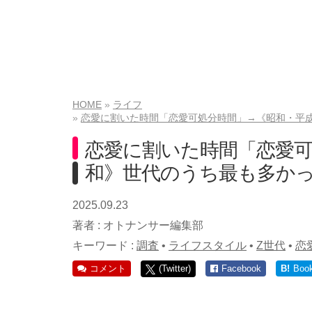
HOME
ライフ
恋愛に割いた時間「恋愛可処分時間」→《昭和・平
恋愛に割いた時間「恋愛可
和》世代のうち最も多か
2025.09.23
著者 :
オトナンサー編集部
キーワード :
調査
•
ライフスタイル
•
Z世代
•
恋
コメント
(Twitter)
Facebook
B!
Boo