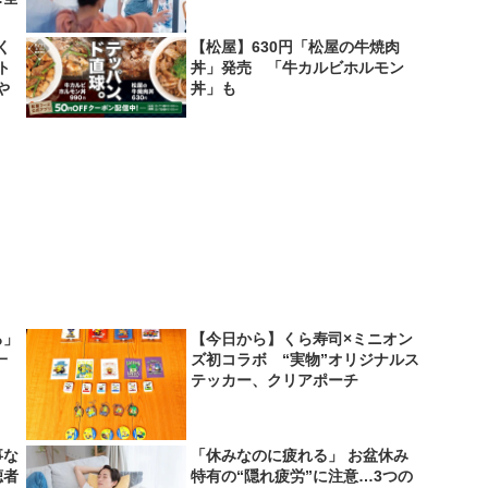
く
【松屋】630円「松屋の牛焼肉
ト
丼」発売 「牛カルビホルモン
や
丼」も
ろ」
【今日から】くら寿司×ミニオン
一
ズ初コラボ “実物”オリジナルス
テッカー、クリアポーチ
事な
「休みなのに疲れる」 お盆休み
聴者
特有の“隠れ疲労”に注意…3つの