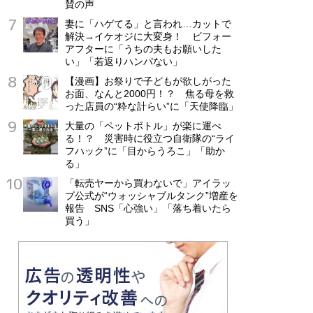
賛の声
妻に「ハゲてる」と言われ…カットで
解決→イケオジに大変身！ ビフォー
アフターに「うちの夫もお願いした
い」「若返りハンパない」
【漫画】お祭りで子どもが欲しがった
お面、なんと2000円！？ 焦る母を救
った店員の“粋な計らい”に「天使降臨」
大量の「ペットボトル」が楽に運べ
る！？ 災害時に役立つ自衛隊の“ライ
フハック”に「目からうろこ」「助か
る」
「転売ヤーから買わないで」アイラッ
プ公式が“ウォッシャブルタンク”増産を
報告 SNS「心強い」「落ち着いたら
買う」