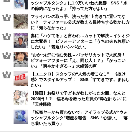
ッシャブルタンク」に1.9万いいねの反響 SNS「水
の節約になったよ」「持ってた方がよい」
フライパンの取っ手、洗った後“上向き”に置いてな
い？ ティファール公式が教える長持ちする乾かし方
に「知らなかった」
妻に「ハゲてる」と言われ…カットで解決→イケオジ
に大変身！ ビフォーアフターに「うちの夫もお願い
したい」「若返りハンパない」
“おかっぱ”に悩む男性→バッサリカットで大変身！
ビフォーアフターに「え、同じ人！？」「かっこい
い」「爽やかすぎる～」大絶賛の声
【ユニクロ】スタッフの“人気の着こなし” 《抜け
感》でスタイルアップ！ SNS「すてきです。まねし
たい」
【漫画】お祭りで子どもが欲しがったお面、なんと
2000円！？ 焦る母を救った店員の“粋な計らい”に
「天使降臨」
「転売ヤーから買わないで」アイラップ公式が“ウォ
ッシャブルタンク”増産を報告 SNS「心強い」「落
ち着いたら買う」