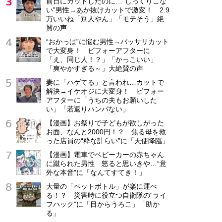
前日にカットしたのに…“しっくりこな
い”男性→あか抜けカットで激変！ 2.9
万いいね「別人やん」「モテそう」絶
賛の声
“おかっぱ”に悩む男性→バッサリカット
で大変身！ ビフォーアフターに
「え、同じ人！？」「かっこいい」
「爽やかすぎる～」大絶賛の声
妻に「ハゲてる」と言われ…カットで
解決→イケオジに大変身！ ビフォー
アフターに「うちの夫もお願いした
い」「若返りハンパない」
【漫画】お祭りで子どもが欲しがった
お面、なんと2000円！？ 焦る母を救
った店員の“粋な計らい”に「天使降臨」
【漫画】電車でベビーカーの赤ちゃん
に蹴られた男性 怒ると思いきや…“意
外な本音”に「なんてすてき！」
大量の「ペットボトル」が楽に運べ
る！？ 災害時に役立つ自衛隊の“ライ
フハック”に「目からうろこ」「助か
る」