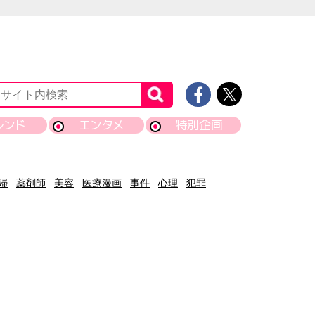
レンド
エンタメ
特別企画
婦
薬剤師
美容
医療漫画
事件
心理
犯罪