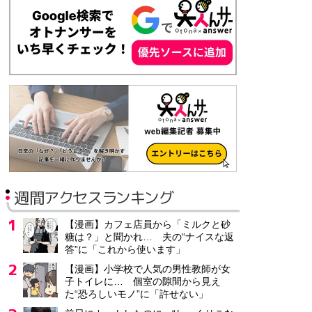
週間アクセスランキング
【漫画】カフェ店員から「ミルクと砂
糖は？」と聞かれ… 夫の“ナイスな返
答”に「これから使います」
【漫画】小学校で人気の男性教師が女
子トイレに… 個室の隙間から見え
た“恐ろしいモノ”に「許せない」