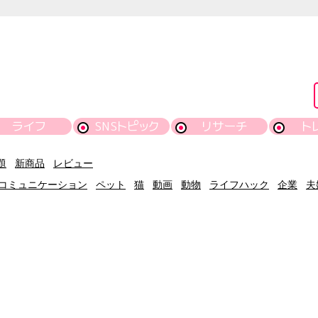
ライフ
SNSトピック
リサーチ
ト
題
新商品
レビュー
コミュニケーション
ペット
猫
動画
動物
ライフハック
企業
夫