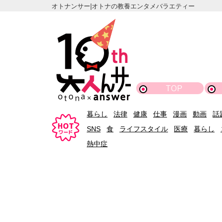
オトナンサー|オトナの教養エンタメバラエティー
TOP
暮らし
法律
健康
仕事
漫画
動画
話
SNS
食
ライフスタイル
医療
暮らし
熱中症