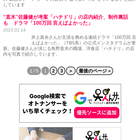
しています
“直木”佐藤健が考案「ハチドリ」の店内紹介、制作裏話
も ドラマ「100万回 言えばよかった」
2023.02.14
井上真央さんが主演を務める連続ドラマ「100万回 言
えばよかった」（TBS系）の公式インスタグラムが更
新。佐藤健さんが演じる鳥野直木の職場、洋食店「ハチドリ」の店
内を写真で紹介しています。
1 / 5
1
2
3
＞
最後のページ »