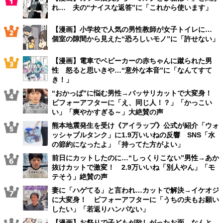
れ… 夫の“ナイスな返答”に「これから使います」
【漫画】小学校で人気の男性教師が女子トイレに…
個室の隙間から見えた“恐ろしいモノ”に「許せない」
【漫画】電車でベビーカーの赤ちゃんに蹴られた男
性 怒ると思いきや…“意外な本音”に「なんてすて
き！」
“おかっぱ”に悩む男性→バッサリカットで大変身！
ビフォーアフターに「え、同じ人！？」「かっこい
い」「爽やかすぎる～」大絶賛の声
熊本地震発生を受け《アイラップ》公式が紹介「ウォ
ッシャブルタンク」に1.9万いいねの反響 SNS「水
の節約になったよ」「持ってた方がよい」
前日にカットしたのに…“しっくりこない”男性→あか
抜けカットで激変！ 2.9万いいね「別人やん」「モ
テそう」絶賛の声
妻に「ハゲてる」と言われ…カットで解決→イケオジ
に大変身！ ビフォーアフターに「うちの夫もお願い
したい」「若返りハンパない」
【漫画】お祭りで子どもが欲しがったお面、なんと