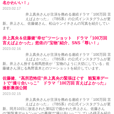
名かわいい！」
2023.02.17
井上真央さんが主演を務める連続ドラマ「100万回 言
えばよかった」（TBS系）の公式インスタグラムが更
新。井上さん、佐藤健さん、松山ケンイチさんの写真を紹介してい
ます。
井上真央＆佐藤健“幸せ”ツーショット ドラマ「100万回
言えばよかった」悠依の“宝物”紹介、SNS「尊い！」
2023.02.16
井上真央さんが主演を務める連続ドラマ「100万回 言
えばよかった」（TBS系）の公式インスタグラムが更
新。井上さん扮する相馬悠依が「宝物のように大切にしている」佐
藤健さん演じる鳥野直木とのツーショットを紹介しています。
佐藤健、“高所恐怖症“井上真央の緊張ほぐす 観覧車デー
トで“撮り合いっこ” ドラマ「100万回 言えばよかった」
撮影裏側公開
2023.02.15
井上真央さんが主演を務める連続ドラマ「100万回 言
えばよかった」（TBS系）の公式インスタグラムが更
新。同月10日に放送された第5話で描かれた井上さん、佐藤さん
の“観覧車デート”シーンの裏側で“撮り合いっこ”している様子を紹介