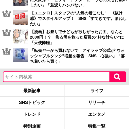
したい」「若返りハンパない」
【ユニクロ】スタッフの“人気の着こなし” 《抜け
感》でスタイルアップ！ SNS「すてきです。まねし
たい」
【漫画】お祭りで子どもが欲しがったお面、なんと
2000円！？ 焦る母を救った店員の“粋な計らい”に
「天使降臨」
「転売ヤーから買わないで」アイラップ公式が“ウォ
ッシャブルタンク”増産を報告 SNS「心強い」「落
ち着いたら買う」
最新記事
ライフ
SNSトピック
リサーチ
トレンド
エンタメ
特別企画
特集一覧