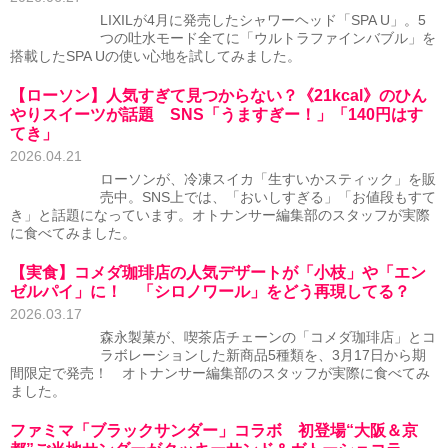
LIXILが4月に発売したシャワーヘッド「SPA U」。5
つの吐水モード全てに「ウルトラファインバブル」を
搭載したSPA Uの使い心地を試してみました。
【ローソン】人気すぎて見つからない？《21kcal》のひん
やりスイーツが話題 SNS「うますぎー！」「140円はす
てき」
2026.04.21
ローソンが、冷凍スイカ「生すいかスティック」を販
売中。SNS上では、「おいしすぎる」「お値段もすて
き」と話題になっています。オトナンサー編集部のスタッフが実際
に食べてみました。
【実食】コメダ珈琲店の人気デザートが「小枝」や「エン
ゼルパイ」に！ 「シロノワール」をどう再現してる？
2026.03.17
森永製菓が、喫茶店チェーンの「コメダ珈琲店」とコ
ラボレーションした新商品5種類を、3月17日から期
間限定で発売！ オトナンサー編集部のスタッフが実際に食べてみ
ました。
ファミマ「ブラックサンダー」コラボ 初登場“大阪＆京