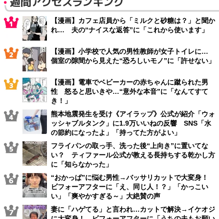
週間アクセスランキング
【漫画】カフェ店員から「ミルクと砂糖は？」と聞か
れ… 夫の“ナイスな返答”に「これから使います」
【漫画】小学校で人気の男性教師が女子トイレに…
個室の隙間から見えた“恐ろしいモノ”に「許せない」
【漫画】電車でベビーカーの赤ちゃんに蹴られた男
性 怒ると思いきや…“意外な本音”に「なんてすて
き！」
熊本地震発生を受け《アイラップ》公式が紹介「ウォ
ッシャブルタンク」に1.9万いいねの反響 SNS「水
の節約になったよ」「持ってた方がよい」
フライパンの取っ手、洗った後“上向き”に置いてな
い？ ティファール公式が教える長持ちする乾かし方
に「知らなかった」
“おかっぱ”に悩む男性→バッサリカットで大変身！
ビフォーアフターに「え、同じ人！？」「かっこい
い」「爽やかすぎる～」大絶賛の声
妻に「ハゲてる」と言われ…カットで解決→イケオジ
に大変身！ ビフォーアフターに「うちの夫もお願い