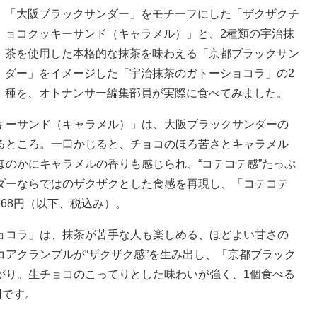
「大阪ブラックサンダー」をモチーフにした「ザクザクチ
ョコクッキーサンド（キャラメル）」と、2種類の宇治抹
茶を使用した本格的な抹茶を味わえる「京都ブラックサン
ダー」をイメージした「宇治抹茶のガトーショコラ」の2
種を、オトナンサー編集部員が実際に食べてみました。
キーサンド（キャラメル）」は、大阪ブラックサンダーの
るところ。一口かじると、チョコのほろ苦さとキャラメル
のかにキャラメルの香りも感じられ、“コテコテ感”たっぷ
ダーならではのザクザクとした食感を再現し、「コテコテ
68円（以下、税込み）。
ョコラ」は、抹茶が苦手な人も楽しめる、ほどよい甘さの
アクランブルが“ザクザク感”を生み出し、「京都ブラック
がり。生チョコのこってりとした味わいが強く、1個食べる
円です。