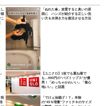
にし
「ぬれた傘」放置すると臭いの原
子猫
因に ハンズが紹介する正しい洗
でこ
い方＆水弾き力を復活させる方法
正
い」
【ユニクロ】1枚でも重ね着で
と
も…990円の“バズトップス”が優
秀！「めっちゃかわいい」「着心
地いい」と話題
 呪
「でけぇ油揚げ！？」本物
悟
の“45％増量”ファミチキのサイズ