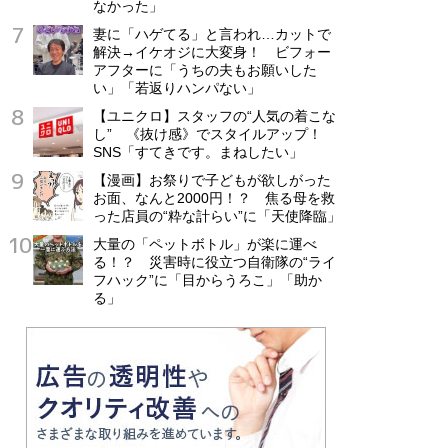
なかった」
妻に「ハゲてる」と言われ…カットで
解決→イケオジに大変身！ ビフォー
アフターに「うちの夫もお願いした
い」「若返りハンパない」
【ユニクロ】スタッフの“人気の着こな
し” 《抜け感》でスタイルアップ！
SNS「すてきです。まねしたい」
【漫画】お祭りで子どもが欲しがった
お面、なんと2000円！？ 焦る母を救
った店員の“粋な計らい”に「天使降臨」
大量の「ペットボトル」が楽に運べ
る！？ 災害時に役立つ自衛隊の“ライ
フハック”に「目からうろこ」「助か
る」