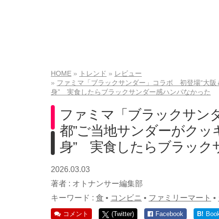
HOME
トレンド
レビュー
ファミマ「ブラックサンダー」コラボ 初登場“大阪
身” 実食したらブラックサンダー感ハンパなかった
ファミマ「ブラックサンダ
都”ご当地サンダーがクッ
身” 実食したらブラック
2026.03.03
著者 :
オトナンサー編集部
キーワード :
食
•
コンビニ
•
ファミリーマート
•
コメント
(Twitter)
Facebook
B!
Boo