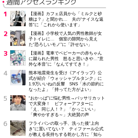
週間アクセスランキング
【漫画】カフェ店員から「ミルクと砂
糖は？」と聞かれ… 夫の“ナイスな返
答”に「これから使います」
【漫画】小学校で人気の男性教師が女
子トイレに… 個室の隙間から見え
た“恐ろしいモノ”に「許せない」
【漫画】電車でベビーカーの赤ちゃん
に蹴られた男性 怒ると思いきや…“意
外な本音”に「なんてすてき！」
熊本地震発生を受け《アイラップ》公
式が紹介「ウォッシャブルタンク」に
1.9万いいねの反響 SNS「水の節約に
なったよ」「持ってた方がよい」
“おかっぱ”に悩む男性→バッサリカット
で大変身！ ビフォーアフターに
「え、同じ人！？」「かっこいい」
「爽やかすぎる～」大絶賛の声
フライパンの取っ手、洗った後“上向
き”に置いてない？ ティファール公式
が教える長持ちする乾かし方に「知ら