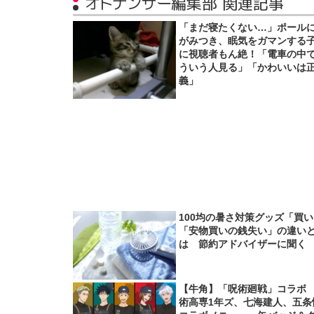
オトナンサー編集部 関連記事
「まだ寝たくない…」ポール
がみつき、眠気をガマンする
に視聴者もん絶！「電車の中
ういう人見る」「かわいいは
義」
100均の暑さ対策グッズ「買
「安物買いの銭失い」の違い
は 節約アドバイザーに聞く
【牛角】「呪術廻戦」コラボ
術高専1年ズ、七海建人、五条