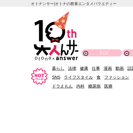
オトナンサー|オトナの教養エンタメバラエティー
TOP
暮らし
法律
健康
仕事
漫画
動画
話
SNS
ライフスタイル
食
ファッション
ドラえもん
内科
糖尿病
医療