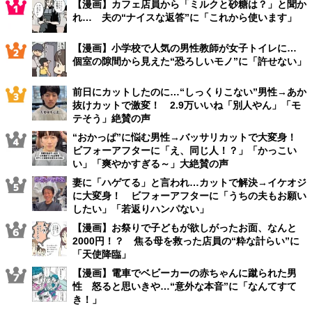
【漫画】カフェ店員から「ミルクと砂糖は？」と聞か
れ… 夫の“ナイスな返答”に「これから使います」
【漫画】小学校で人気の男性教師が女子トイレに…
個室の隙間から見えた“恐ろしいモノ”に「許せない」
前日にカットしたのに…“しっくりこない”男性→あか
抜けカットで激変！ 2.9万いいね「別人やん」「モ
テそう」絶賛の声
“おかっぱ”に悩む男性→バッサリカットで大変身！
ビフォーアフターに「え、同じ人！？」「かっこい
い」「爽やかすぎる～」大絶賛の声
妻に「ハゲてる」と言われ…カットで解決→イケオジ
に大変身！ ビフォーアフターに「うちの夫もお願い
したい」「若返りハンパない」
【漫画】お祭りで子どもが欲しがったお面、なんと
2000円！？ 焦る母を救った店員の“粋な計らい”に
「天使降臨」
【漫画】電車でベビーカーの赤ちゃんに蹴られた男
性 怒ると思いきや…“意外な本音”に「なんてすて
き！」