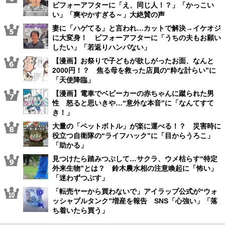
ビフォーアフターに「え、同じ人！？」「かっこい
い」「爽やかすぎる～」大絶賛の声
妻に「ハゲてる」と言われ…カットで解決→イケオジ
に大変身！ ビフォーアフターに「うちの夫もお願い
したい」「若返りハンパない」
【漫画】お祭りで子どもが欲しがったお面、なんと
2000円！？ 焦る母を救った店員の“粋な計らい”に
「天使降臨」
【漫画】電車でベビーカーの赤ちゃんに蹴られた男
性 怒ると思いきや…“意外な本音”に「なんてすて
き！」
大量の「ペットボトル」が楽に運べる！？ 災害時に
役立つ自衛隊の“ライフハック”に「目からうろこ」
「助かる」
見つけたら踏みつぶして…サクラ、ウメ枯らす“特定
外来生物”とは？ 鈴木農水相の注意喚起に「怖い」
「迷わずつぶす」
「転売ヤーから買わないで」アイラップ公式が“ウォ
ッシャブルタンク”増産を報告 SNS「心強い」「落
ち着いたら買う」