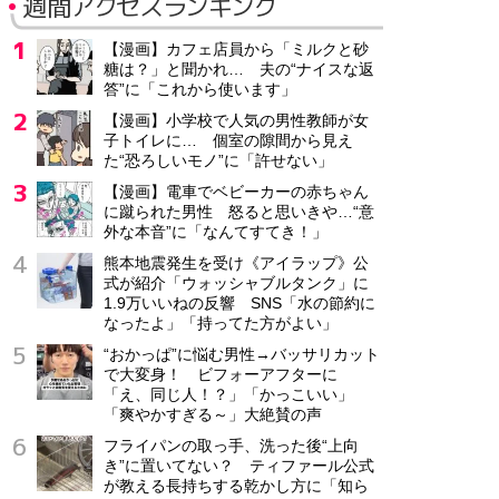
週間アクセスランキング
【漫画】カフェ店員から「ミルクと砂
糖は？」と聞かれ… 夫の“ナイスな返
答”に「これから使います」
【漫画】小学校で人気の男性教師が女
子トイレに… 個室の隙間から見え
た“恐ろしいモノ”に「許せない」
【漫画】電車でベビーカーの赤ちゃん
に蹴られた男性 怒ると思いきや…“意
外な本音”に「なんてすてき！」
熊本地震発生を受け《アイラップ》公
式が紹介「ウォッシャブルタンク」に
1.9万いいねの反響 SNS「水の節約に
なったよ」「持ってた方がよい」
“おかっぱ”に悩む男性→バッサリカット
で大変身！ ビフォーアフターに
「え、同じ人！？」「かっこいい」
「爽やかすぎる～」大絶賛の声
フライパンの取っ手、洗った後“上向
き”に置いてない？ ティファール公式
が教える長持ちする乾かし方に「知ら