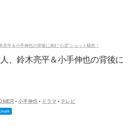
木亮平＆小手伸也の背後に潜む“心霊”ショット騒然！
賢人、鈴木亮平＆小手伸也の背後に
O MER
•
小手伸也
•
ドラマ
•
テレビ
kmark