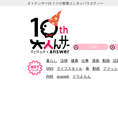
オトナンサー|オトナの教養エンタメバラエティー
TOP
暮らし
法律
健康
仕事
漫画
動画
話
SNS
ライフスタイル
食
動画
ファッシ
内科
graniph
ドラえもん