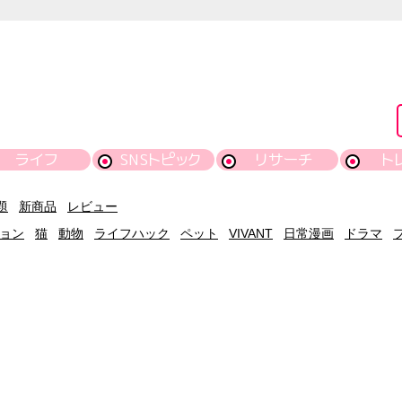
ライフ
SNSトピック
リサーチ
ト
題
新商品
レビュー
ョン
猫
動物
ライフハック
ペット
VIVANT
日常漫画
ドラマ