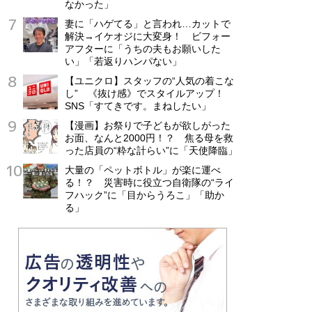
なかった」
妻に「ハゲてる」と言われ…カットで
解決→イケオジに大変身！ ビフォー
アフターに「うちの夫もお願いした
い」「若返りハンパない」
【ユニクロ】スタッフの“人気の着こな
し” 《抜け感》でスタイルアップ！
SNS「すてきです。まねしたい」
【漫画】お祭りで子どもが欲しがった
お面、なんと2000円！？ 焦る母を救
った店員の“粋な計らい”に「天使降臨」
大量の「ペットボトル」が楽に運べ
る！？ 災害時に役立つ自衛隊の“ライ
フハック”に「目からうろこ」「助か
る」