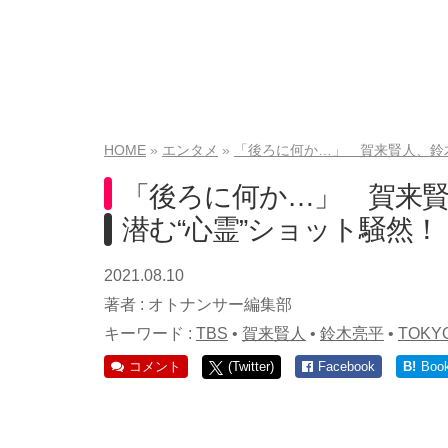
HOME
エンタメ
「後ろに何か…」 賀来賢人、鈴
「後ろに何か…」 賀来
潜む“心霊”ショット騒然！
2021.08.10
著者 :
オトナンサー編集部
キーワード :
TBS
•
賀来賢人
•
鈴木亮平
•
TOKY
コメント
(Twitter)
Facebook
B!
Boo