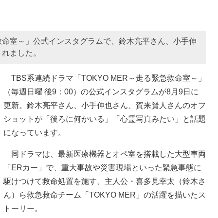
緊急救命室～」公式インスタグラムで、鈴木亮平さん、小手伸
されました。
TBS系連続ドラマ「TOKYO MER～走る緊急救命室～」
（毎週日曜 後9：00）の公式インスタグラムが8月9日に
更新。鈴木亮平さん、小手伸也さん、賀来賢人さんのオフ
ショットが「後ろに何かいる」「心霊写真みたい」と話題
になっています。
同ドラマは、最新医療機器とオペ室を搭載した大型車両
「ERカー」で、重大事故や災害現場といった緊急事態に
駆けつけて救命処置を施す、主人公・喜多見幸太（鈴木さ
ん）ら救急救命チーム「TOKYO MER」の活躍を描いたス
トーリー。