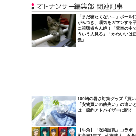
オトナンサー編集部 関連記事
「まだ寝たくない…」ポール
がみつき、眠気をガマンする
に視聴者もん絶！「電車の中
ういう人見る」「かわいいは
義」
100均の暑さ対策グッズ「買
「安物買いの銭失い」の違い
は 節約アドバイザーに聞く
【牛角】「呪術廻戦」コラボ
術高専1年ズ、七海建人、五条