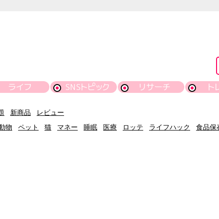
ライフ
SNSトピック
リサーチ
ト
題
新商品
レビュー
動物
ペット
猫
マネー
睡眠
医療
ロッテ
ライフハック
食品保