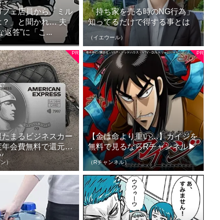
カフェ店員から「ミル
「持ち家を売る時のNG行為」
？」と聞かれ… 夫
知ってるだけで得する事とは
返答”に「こ...
（イエウール）
超たまるビジネスカー
【金は命より重い…】カイジを
度年会費無料で還元率
無料で見るならRチャンネル▶︎
%
ゾン）
（Rチャンネル）