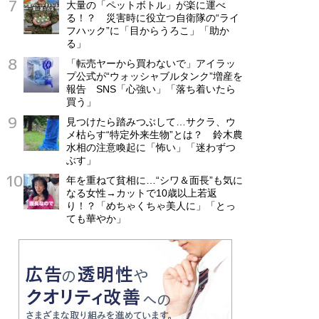
大量の「ペットボトル」が楽に運べ
る！？ 災害時に役立つ自衛隊の“ライ
フハック”に「目からうろこ」「助か
る」
「転売ヤーから買わないで」アイラッ
プ公式が“ウォッシャブルタンク”増産を
報告 SNS「心強い」「落ち着いたら
買う」
見つけたら踏みつぶして…サクラ、ウ
メ枯らす“特定外来生物”とは？ 鈴木農
水相の注意喚起に「怖い」「迷わずつ
ぶす」
年を重ねて貧相に…“シワ＆面長”も気に
なる女性→カットで10歳以上若返
り！？「めちゃくちゃ美人に」「とっ
ても華やか」