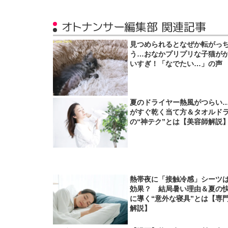
オトナンサー編集部 関連記事
見つめられるとなぜか転がっ
う…おなかプリプリな子猫が
いすぎ！「なでたい…」の声
夏のドライヤー熱風がつらい
がすぐ乾く当て方＆タオルド
の“神テク”とは【美容師解説
熱帯夜に「接触冷感」シーツ
効果？ 結局暑い理由＆夏の
に導く“意外な寝具”とは【専
解説】