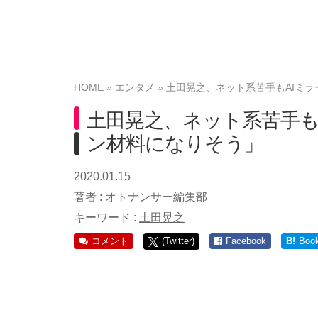
HOME
エンタメ
土田晃之、ネット系苦手もAIミ
土田晃之、ネット系苦手も
ン材料になりそう」
2020.01.15
著者 :
オトナンサー編集部
キーワード :
土田晃之
コメント
(Twitter)
Facebook
B!
Boo