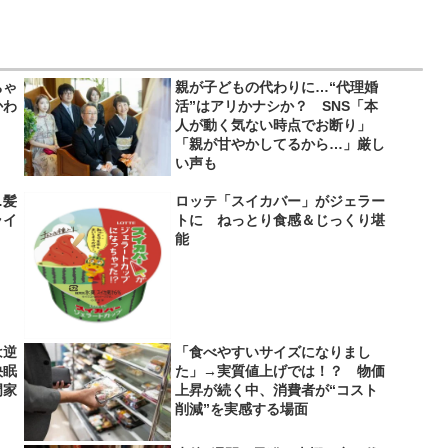
ちゃ
親が子どもの代わりに…“代理婚
かわ
活”はアリかナシか？ SNS「本
人が動く気ない時点でお断り」
「親が甘やかしてるから…」厳し
い声も
…髪
ロッテ「スイカバー」がジェラー
ライ
トに ねっとり食感＆じっくり堪
】
能
は逆
「食べやすいサイズになりまし
快眠
た」→実質値上げでは！？ 物価
門家
上昇が続く中、消費者が“コスト
削減”を実感する場面