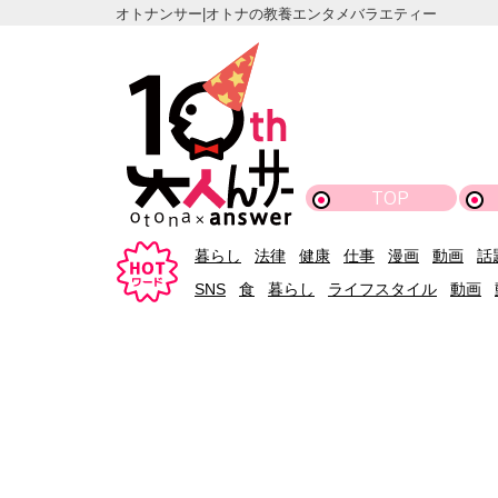
オトナンサー|オトナの教養エンタメバラエティー
TOP
暮らし
法律
健康
仕事
漫画
動画
話
SNS
食
暮らし
ライフスタイル
動画