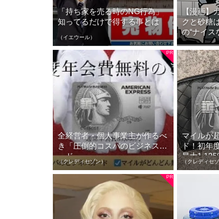
「持ち家を売る時のNG行為」
【漫画】
知ってるだけで得する事とは
クと砂糖は
の“ナイスな
（イエウール）
全経営者・個人事業主が作るべ
マイルが
き「圧倒的コスパのビジネスカ
ド！初年
ード」
最大1.125
（クレディセゾン）
（クレディセ