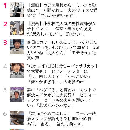
【漫画】カフェ店員から「ミルクと砂
糖は？」と聞かれ… 夫の“ナイスな返
答”に「これから使います」
【漫画】小学校で人気の男性教師が女
子トイレに… 個室の隙間から見え
た“恐ろしいモノ”に「許せない」
前日にカットしたのに…“しっくりこな
い”男性→あか抜けカットで激変！ 2.9
万いいね「別人やん」「モテそう」絶
賛の声
“おかっぱ”に悩む男性→バッサリカット
で大変身！ ビフォーアフターに
「え、同じ人！？」「かっこいい」
「爽やかすぎる～」大絶賛の声
妻に「ハゲてる」と言われ…カットで
解決→イケオジに大変身！ ビフォー
アフターに「うちの夫もお願いした
い」「若返りハンパない」
「本当にやめてほしい」 スーパー銭
湯スタッフが訴える“利用時のNG行
為”に「困る」「当たり前すぎ」