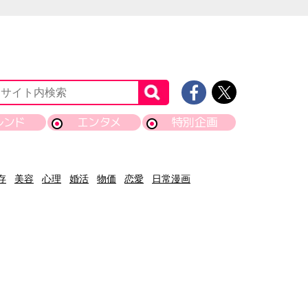
レンド
エンタメ
特別企画
存
美容
心理
婚活
物価
恋愛
日常漫画