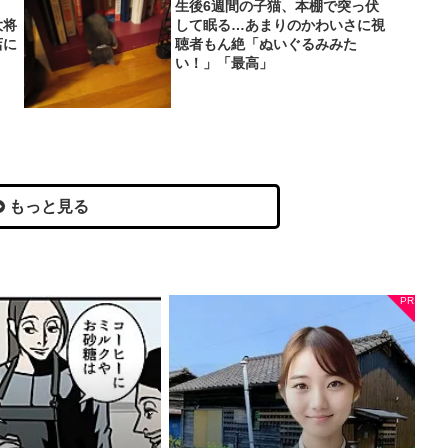
生後6週間の子猫、本棚で突っ伏
大将
して眠る…あまりのかわいさに視
店に
聴者もん絶「ぬいぐるみみた
い！」「最高」
もっと見る