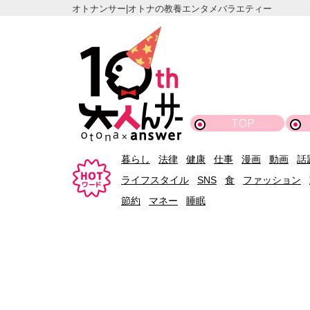
オトナンサー|オトナの教養エンタメバラエティー
TOP
暮らし
法律
健康
仕事
漫画
動画
話
ライフスタイル
SNS
食
ファッション
節約
マネー
睡眠