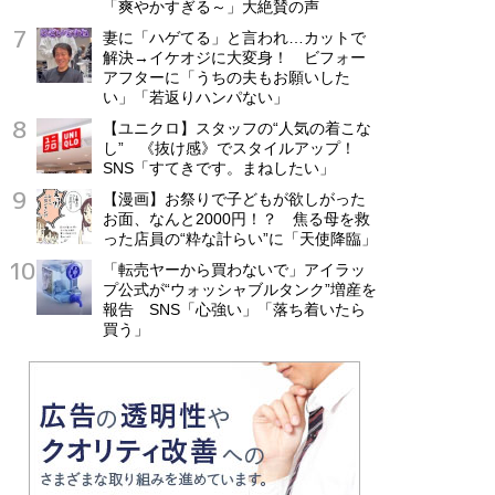
「爽やかすぎる～」大絶賛の声
妻に「ハゲてる」と言われ…カットで
解決→イケオジに大変身！ ビフォー
アフターに「うちの夫もお願いした
い」「若返りハンパない」
【ユニクロ】スタッフの“人気の着こな
し” 《抜け感》でスタイルアップ！
SNS「すてきです。まねしたい」
【漫画】お祭りで子どもが欲しがった
お面、なんと2000円！？ 焦る母を救
った店員の“粋な計らい”に「天使降臨」
「転売ヤーから買わないで」アイラッ
プ公式が“ウォッシャブルタンク”増産を
報告 SNS「心強い」「落ち着いたら
買う」