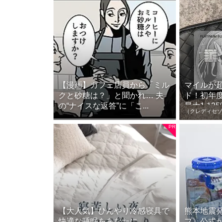
【漫画】カフェ店員から「ミル
マイルが
クと砂糖は？」と聞かれ… 夫
ド！初年
の“ナイスな返答”に「こ...
最大1.125
（クレディセ
【大人気】ひんやり冷感寝具で
熊本地震
快適な睡眠をあなたに。
プ》公式