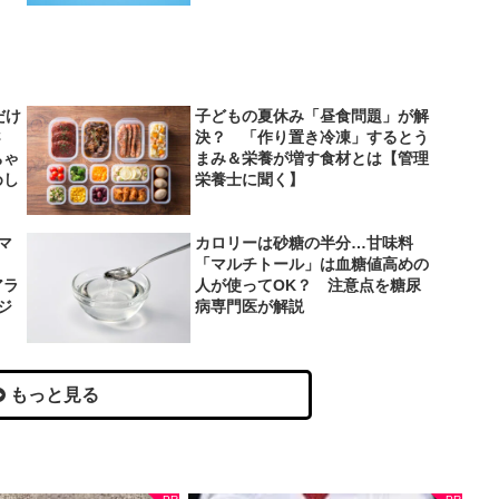
だけ
子どもの夏休み「昼食問題」が解
さ
決？ 「作り置き冷凍」するとう
ちゃ
まみ＆栄養が増す食材とは【管理
めし
栄養士に聞く】
マ
カロリーは砂糖の半分…甘味料
「マルチトール」は血糖値高めの
アラ
人が使ってOK？ 注意点を糖尿
ジ
病専門医が解説
もっと見る