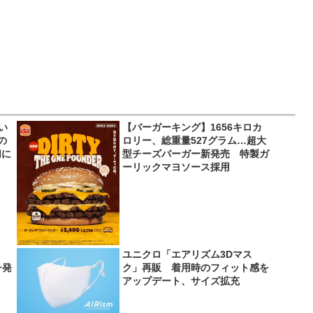
い
【バーガーキング】1656キロカ
の
ロリー、総重量527グラム…超大
切に
型チーズバーガー新発売 特製ガ
ーリックマヨソース採用
ユニクロ「エアリズム3Dマス
チ発
ク」再販 着用時のフィット感を
アップデート、サイズ拡充