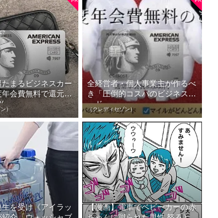
超たまるビジネスカー
全経営者・個人事業主が作るべ
度年会費無料で還元率
き「圧倒的コスパのビジネスカ
%
ード」
ゾン）
（クレディセゾン）
発生を受け《アイラッ
【漫画】電車でベビーカーの赤
が紹介「ウォッシャブ
ちゃんに蹴られた男性 怒ると