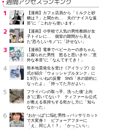
週間アクセスランキング
【漫画】カフェ店員から「ミルクと砂
糖は？」と聞かれ… 夫の“ナイスな返
答”に「これから使います」
【漫画】小学校で人気の男性教師が女
子トイレに… 個室の隙間から見え
た“恐ろしいモノ”に「許せない」
【漫画】電車でベビーカーの赤ちゃん
に蹴られた男性 怒ると思いきや…“意
外な本音”に「なんてすてき！」
熊本地震発生を受け《アイラップ》公
式が紹介「ウォッシャブルタンク」に
1.9万いいねの反響 SNS「水の節約に
なったよ」「持ってた方がよい」
フライパンの取っ手、洗った後“上向
き”に置いてない？ ティファール公式
が教える長持ちする乾かし方に「知ら
なかった」
“おかっぱ”に悩む男性→バッサリカット
で大変身！ ビフォーアフターに
「え、同じ人！？」「かっこいい」