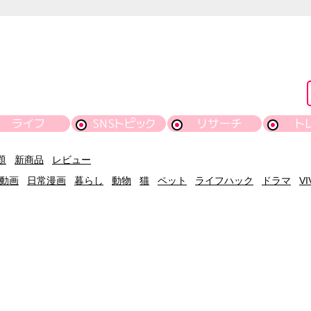
ライフ
SNSトピック
リサーチ
ト
題
新商品
レビュー
動画
日常漫画
暮らし
動物
猫
ペット
ライフハック
ドラマ
VI