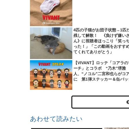
4匹の子猫がお団子状態→1匹
残して解散！ 《負けず嫌い
ん》に視聴者ほっこり「笑っ
った！」「この動画をおすす
てくれてありがとう」
【VIVANT】ロッテ「コアラの
ーチ」とコラボ “乃木”堺雅
人、“ノコル”二宮和也らがコ
に 第1弾ステッカー＆缶バッ
あわせて読みたい