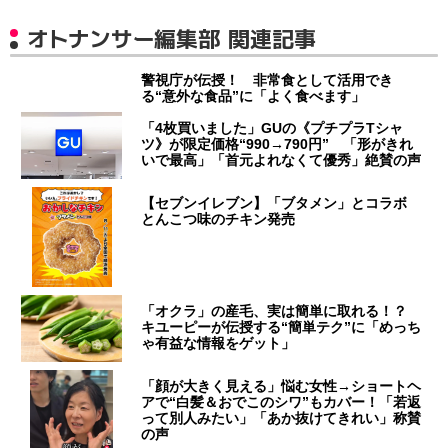
オトナンサー編集部 関連記事
警視庁が伝授！ 非常食として活用でき
る“意外な食品”に「よく食べます」
「4枚買いました」GUの《プチプラTシャ
ツ》が限定価格“990→790円” 「形がきれ
いで最高」「首元よれなくて優秀」絶賛の声
【セブンイレブン】「ブタメン」とコラボ
とんこつ味のチキン発売
「オクラ」の産毛、実は簡単に取れる！？
キユーピーが伝授する“簡単テク”に「めっち
ゃ有益な情報をゲット」
「顔が大きく見える」悩む女性→ショートヘ
アで“白髪＆おでこのシワ”もカバー！「若返
って別人みたい」「あか抜けてきれい」称賛
の声