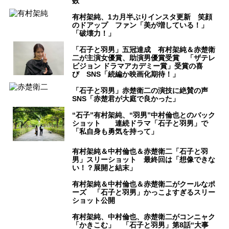
数
有村架純、1カ月半ぶりインスタ更新 笑顔
のドアップ ファン「美が増している！」
「破壊力！」
「石子と羽男」五冠達成 有村架純＆赤楚衛
二が主演女優賞、助演男優賞受賞 「ザテレ
ビジョン ドラマアカデミー賞」受賞の喜
び SNS「続編か映画化期待！」
「石子と羽男」赤楚衛二の演技に絶賛の声
SNS「赤楚君が大庭で良かった」
“石子”有村架純、“羽男”中村倫也とのバック
ショット 連続ドラマ「石子と羽男」で
「私自身も勇気を持って」
有村架純＆中村倫也＆赤楚衛二「石子と羽
男」スリーショット 最終回は「想像できな
い！？展開と結末」
有村架純＆中村倫也＆赤楚衛二がクールなポ
ーズ 「石子と羽男」かっこよすぎるスリー
ショット公開
有村架純、中村倫也、赤楚衛二がコンニャク
「かきこむ」 「石子と羽男」第8話“大事