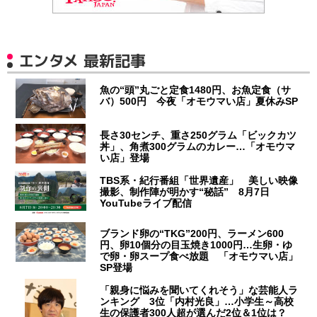
エンタメ 最新記事
魚の“頭”丸ごと定食1480円、お魚定食（サ
バ）500円 今夜「オモウマい店」夏休みSP
長さ30センチ、重さ250グラム「ビックカツ
丼」、角煮300グラムのカレー…「オモウマ
い店」登場
TBS系・紀行番組「世界遺産」 美しい映像
撮影、制作陣が明かす“秘話” 8月7日
YouTubeライブ配信
ブランド卵の“TKG”200円、ラーメン600
円、卵10個分の目玉焼き1000円…生卵・ゆ
で卵・卵スープ食べ放題 「オモウマい店」
SP登場
「親身に悩みを聞いてくれそう」な芸能人ラ
ンキング 3位「内村光良」…小学生～高校
生の保護者300人超が選んだ2位＆1位は？