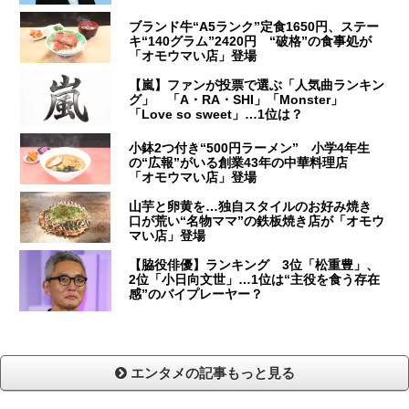
ブランド牛“A5ランク”定食1650円、ステー
キ“140グラム”2420円 “破格”の食事処が
「オモウマい店」登場
【嵐】ファンが投票で選ぶ「人気曲ランキン
グ」 「A・RA・SHI」「Monster」
「Love so sweet」…1位は？
小鉢2つ付き“500円ラーメン” 小学4年生
の“広報”がいる創業43年の中華料理店
「オモウマい店」登場
山芋と卵黄を…独自スタイルのお好み焼き
口が荒い“名物ママ”の鉄板焼き店が「オモウ
マい店」登場
【脇役俳優】ランキング 3位「松重豊」、
2位「小日向文世」…1位は“主役を食う存在
感”のバイプレーヤー？
エンタメの記事もっと見る