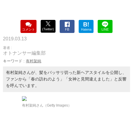
B!
(Twitter)
コメント
FB
Hatena
LINE
2019.03.13
著者 :
オトナンサー編集部
キーワード :
有村架純
有村架純さんが、髪をバッサリ切った新ヘアスタイルを公開し、
ファンから「春の訪れのよう」「女神と見間違えました」と反響
を呼んでいます。
有村架純さん（Getty Images）