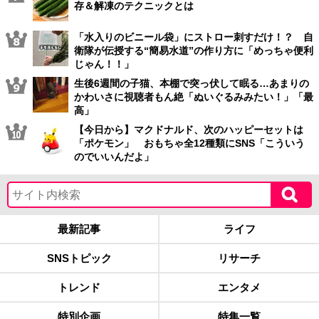
存＆解凍のテクニックとは
「水入りのビニール袋」にストロー刺すだけ！？ 自
衛隊が伝授する“簡易水道”の作り方に「めっちゃ便利
じゃん！！」
生後6週間の子猫、本棚で突っ伏して眠る…あまりの
かわいさに視聴者もん絶「ぬいぐるみみたい！」「最
高」
【今日から】マクドナルド、次のハッピーセットは
「ポケモン」 おもちゃ全12種類にSNS「こういう
のでいいんだよ」
最新記事
ライフ
SNSトピック
リサーチ
トレンド
エンタメ
特別企画
特集一覧