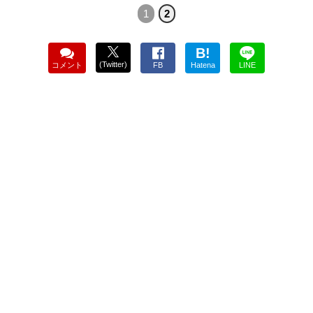
1
2
B!
(Twitter)
コメント
FB
Hatena
LINE