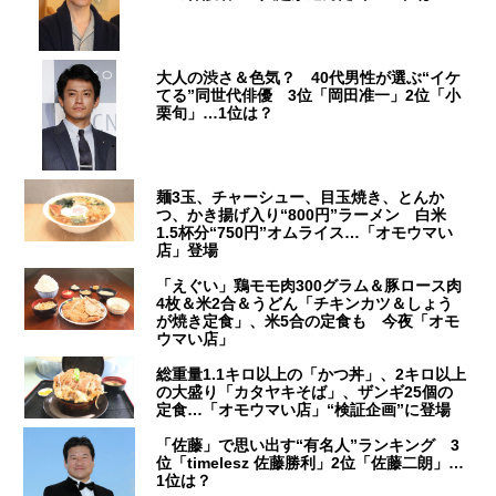
大人の渋さ＆色気？ 40代男性が選ぶ“イケ
てる”同世代俳優 3位「岡田准一」2位「小
栗旬」…1位は？
麺3玉、チャーシュー、目玉焼き、とんか
つ、かき揚げ入り“800円”ラーメン 白米
1.5杯分“750円”オムライス…「オモウマい
店」登場
「えぐい」鶏モモ肉300グラム＆豚ロース肉
4枚＆米2合＆うどん「チキンカツ＆しょう
が焼き定食」、米5合の定食も 今夜「オモ
ウマい店」
総重量1.1キロ以上の「かつ丼」、2キロ以上
の大盛り「カタヤキそば」、ザンギ25個の
定食…「オモウマい店」“検証企画”に登場
「佐藤」で思い出す“有名人”ランキング 3
位「timelesz 佐藤勝利」2位「佐藤二朗」…
1位は？