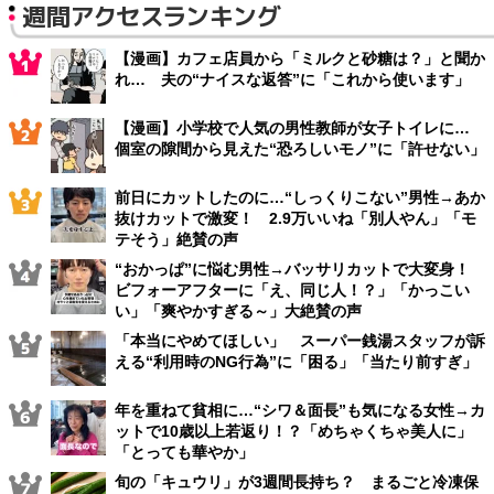
週間アクセスランキング
【漫画】カフェ店員から「ミルクと砂糖は？」と聞か
れ… 夫の“ナイスな返答”に「これから使います」
【漫画】小学校で人気の男性教師が女子トイレに…
個室の隙間から見えた“恐ろしいモノ”に「許せない」
前日にカットしたのに…“しっくりこない”男性→あか
抜けカットで激変！ 2.9万いいね「別人やん」「モ
テそう」絶賛の声
“おかっぱ”に悩む男性→バッサリカットで大変身！
ビフォーアフターに「え、同じ人！？」「かっこい
い」「爽やかすぎる～」大絶賛の声
「本当にやめてほしい」 スーパー銭湯スタッフが訴
える“利用時のNG行為”に「困る」「当たり前すぎ」
年を重ねて貧相に…“シワ＆面長”も気になる女性→カ
ットで10歳以上若返り！？「めちゃくちゃ美人に」
「とっても華やか」
旬の「キュウリ」が3週間長持ち？ まるごと冷凍保