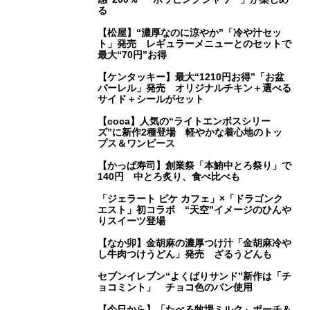
る
【松屋】“濃厚なのに涼やか”「冷や汁セッ
ト」発売 レギュラーメニューとのセットで
最大“70円”お得
【ケンタッキー】最大“1210円お得”「お盆
バーレル」発売 オリジナルチキン＋選べる
サイド＋シールがセット
【coca】人気の“ライトエンボスシリー
ズ”に新作2種登場 軽やかな着心地のトッ
プス＆ワンピース
【かっぱ寿司】創業祭「本鮪中とろ祭り」で
140円 中とろ炙り、食べ比べも
「ジェラート ピケ カフェ」×「ドラゴンク
エスト」初コラボ “天空”イメージのひんや
りスイーツ登場
【なか卯】金胡麻の濃厚つけ汁「金胡麻冷や
し牛肉つけうどん」発売 ざるうどんも
セブンイレブン“よくばりサンド”新作は「チ
ョコミント」 チョコ色のパン使用
【今日から】「たべる牧場ミルク」ポーチ＆