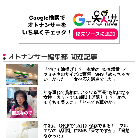
オトナンサー編集部 関連記事
「でけぇ油揚げ！？」本物の“45％増量”フ
ァミチキのサイズに驚愕 SNS「めっちゃお
いしかった」「食べ応え満点でした」
年を重ねて貧相に…“シワ＆面長”も気になる
女性→カットで10歳以上若返り！？「めち
ゃくちゃ美人に」「とっても華やか」
牛乳は《冷凍で1カ月》保存できる！ マル
エツの“活用術”にSNS「天才ですか」「発想
なかった」