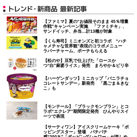
トレンド・新商品 最新記事
【ファミマ】夏の“お値段そのまま 45％増量
作戦”キャンペーン実施 「ファミチキ」、
サンドイッチ、弁当…計13種が対象
【くら寿司】ミニオンズと初コラボ “ハチ
ャメチャな世界観”表現のコラボメニュー
ラバーチャーム、ポーチもらえる
【松のや】豆乳で仕上げた「ロースか
つ“白”麻婆ライス」発売 まろやか＆ピリ辛
【ハーゲンダッツ】ミニカップ「バニラチョ
コレートサンデー」新発売 「黒ごま＆きな
こ」も
【モンテール】「ブラックモンブラン」とコ
ラボ“エクレア”期間限定発売 ひんやりスイ
ーツで表現
【サーティワン】アイスクリームケーキ「ポ
ッピングスター」登場 パチパチ
感“200％”「ポッピングシャワー」が楽しめ