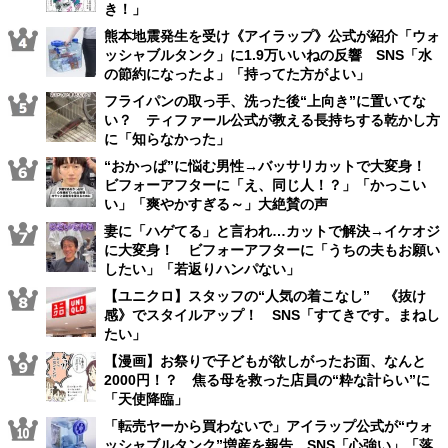
き！」
熊本地震発生を受け《アイラップ》公式が紹介「ウォ
ッシャブルタンク」に1.9万いいねの反響 SNS「水
の節約になったよ」「持ってた方がよい」
フライパンの取っ手、洗った後“上向き”に置いてな
い？ ティファール公式が教える長持ちする乾かし方
に「知らなかった」
“おかっぱ”に悩む男性→バッサリカットで大変身！
ビフォーアフターに「え、同じ人！？」「かっこい
い」「爽やかすぎる～」大絶賛の声
妻に「ハゲてる」と言われ…カットで解決→イケオジ
に大変身！ ビフォーアフターに「うちの夫もお願い
したい」「若返りハンパない」
【ユニクロ】スタッフの“人気の着こなし” 《抜け
感》でスタイルアップ！ SNS「すてきです。まねし
たい」
【漫画】お祭りで子どもが欲しがったお面、なんと
2000円！？ 焦る母を救った店員の“粋な計らい”に
「天使降臨」
「転売ヤーから買わないで」アイラップ公式が“ウォ
ッシャブルタンク”増産を報告 SNS「心強い」「落