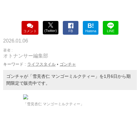
B!
(Twitter)
コメント
FB
Hatena
LINE
2026.01.06
著者 :
オトナンサー編集部
キーワード :
ライフスタイル
•
ゴンチャ
ゴンチャが「雪見杏仁 マンゴーミルクティー」を1月6日から期
間限定で販売中です。
「雪見杏仁 マンゴーミルクティー」