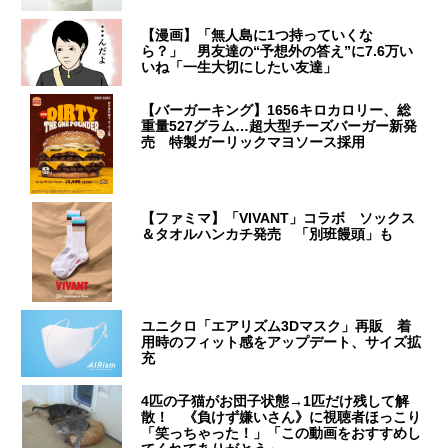
【漫画】「無人島に1つ持っていくな
ら？」 男友達の“予想外の答え”に7.6万い
いね「一生大切にしたい友達」
【バーガーキング】1656キロカロリー、総
重量527グラム…超大型チーズバーガー新発
売 特製ガーリックマヨソース採用
【ファミマ】「VIVANT」コラボ ソックス
＆タオルハンカチ発売 「別班饅頭」も
ユニクロ「エアリズム3Dマスク」再販 着
用時のフィット感をアップデート、サイズ拡
充
4匹の子猫がお団子状態→1匹だけ残して解
散！ 《負けず嫌いさん》に視聴者ほっこり
「笑っちゃった！」「この動画をおすすめし