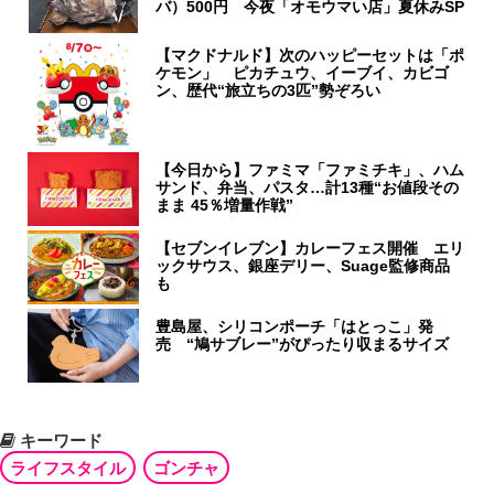
バ）500円 今夜「オモウマい店」夏休みSP
【マクドナルド】次のハッピーセットは「ポ
ケモン」 ピカチュウ、イーブイ、カビゴ
ン、歴代“旅立ちの3匹”勢ぞろい
【今日から】ファミマ「ファミチキ」、ハム
サンド、弁当、パスタ…計13種“お値段その
まま 45％増量作戦”
【セブンイレブン】カレーフェス開催 エリ
ックサウス、銀座デリー、Suage監修商品
も
豊島屋、シリコンポーチ「はとっこ」発
売 “鳩サブレー”がぴったり収まるサイズ
キーワード
ライフスタイル
ゴンチャ