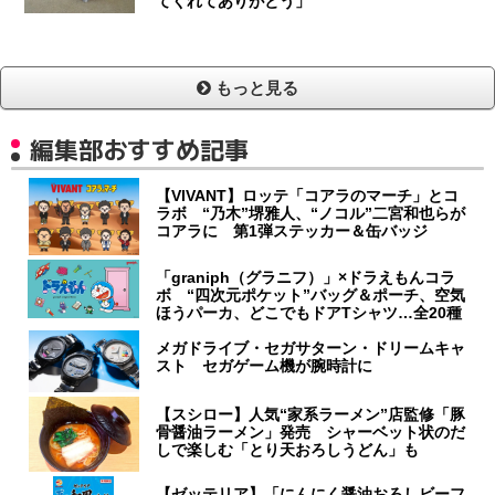
てくれてありがとう」
もっと見る
編集部おすすめ記事
【VIVANT】ロッテ「コアラのマーチ」とコ
ラボ “乃木”堺雅人、“ノコル”二宮和也らが
コアラに 第1弾ステッカー＆缶バッジ
「graniph（グラニフ）」×ドラえもんコラ
ボ “四次元ポケット”バッグ＆ポーチ、空気
ほうパーカ、どこでもドアTシャツ…全20種
メガドライブ・セガサターン・ドリームキャ
スト セガゲーム機が腕時計に
【スシロー】人気“家系ラーメン”店監修「豚
骨醤油ラーメン」発売 シャーベット状のだ
しで楽しむ「とり天おろしうどん」も
【ゼッテリア】「にんにく醤油おろしビーフ