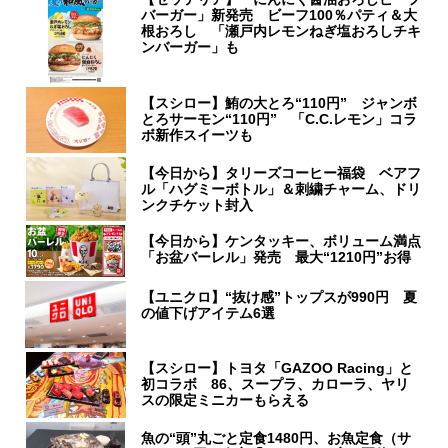
バーガー」新発売 ビーフ100％パティ＆大
根おろし 「瀬戸内レモンねぎ塩おろしチキ
ンバーガー」も
【スシロー】鮪の大とろ“110円” ジャンボ
とろサーモン“110円” 「C.C.レモン」コラ
ボ新作スイーツも
【今日から】タリーズコーヒー福袋 ベアフ
ル「ハグミーボトル」＆刺繍チャーム、ドリ
ンクチケット封入
【今日から】ケンタッキー、ボリューム満点
「お盆バーレル」発売 最大“1210円”お得
【ユニクロ】“抜け感”トップスが990円 夏
の値下げアイテム6選
【スシロー】トヨタ「GAZOO Racing」と
初コラボ 86、スープラ、カローラ、ヤリ
スの限定ミニカーもらえる
魚の“頭”丸ごと定食1480円、お魚定食（サ