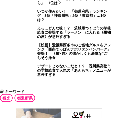
ら」…1位は？
いつか住みたい！ 「都道府県」ランキン
グ 3位「神奈川県」2位「東京都」…1位
は？
えっ…どんな味！？ 茨城県つくば市の学校
給食に登場する「ラーメン」に入れる《果物
の皮》が意外すぎる
【松屋】愛媛県西条市のご当地グルメをアレ
ンジ「西条てっぱんナポリタンハンバーグ」
登場！ 《麺×肉》の懐かしくも豪快な“ご
ちそう洋食”
デザートじゃない…だと！？ 香川県高松市
の学校給食で人気の「あんもち」メニューが
意外すぎる
キーワード
観光
都道府県