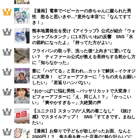
【漫画】電車でベビーカーの赤ちゃんに蹴られた男
性 怒ると思いきや…“意外な本音”に「なんてすて
き！」
熊本地震発生を受け《アイラップ》公式が紹介「ウォ
ッシャブルタンク」に1.9万いいねの反響 SNS「水
の節約になったよ」「持ってた方がよい」
フライパンの取っ手、洗った後“上向き”に置いてな
い？ ティファール公式が教える長持ちする乾かし方
に「知らなかった」
妻に「ハゲてる」と言われ…カットで解決→イケオジ
に大変身！ ビフォーアフターに「うちの夫もお願い
したい」「若返りハンパない」
“おかっぱ”に悩む男性→バッサリカットで大変身！
ビフォーアフターに「え、同じ人！？」「かっこい
い」「爽やかすぎる～」大絶賛の声
【ユニクロ】スタッフの“人気の着こなし” 《抜け
感》でスタイルアップ！ SNS「すてきです。まねし
たい」
【漫画】お祭りで子どもが欲しがったお面、なんと
2000円！？ 焦る母を救った店員の“粋な計らい”に