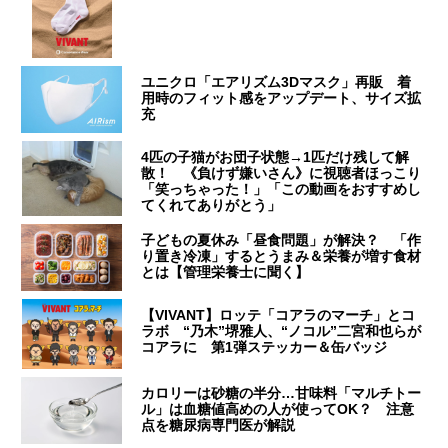
ユニクロ「エアリズム3Dマスク」再販 着
用時のフィット感をアップデート、サイズ拡
充
4匹の子猫がお団子状態→1匹だけ残して解
散！ 《負けず嫌いさん》に視聴者ほっこり
「笑っちゃった！」「この動画をおすすめし
てくれてありがとう」
子どもの夏休み「昼食問題」が解決？ 「作
り置き冷凍」するとうまみ＆栄養が増す食材
とは【管理栄養士に聞く】
【VIVANT】ロッテ「コアラのマーチ」とコ
ラボ “乃木”堺雅人、“ノコル”二宮和也らが
コアラに 第1弾ステッカー＆缶バッジ
カロリーは砂糖の半分…甘味料「マルチトー
ル」は血糖値高めの人が使ってOK？ 注意
点を糖尿病専門医が解説