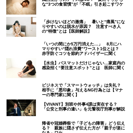
な“3つの食習慣”が「不眠」引き起こすワケ
「歩けないほどの激痛」 暑いと“痛風”にな
りやすいのは脱水が原因？ 注意すべき人
の“特徴”とは【医師解説】
「いつの間にか5万円消えた…」 8月にハ
マりやすい“隠れ浪費”ワースト1位とは？
赤字防ぐコツを節約アドバイザーに聞く
【水虫】バスマットだけじゃない…家庭内の
感染招く“要注意スポット”とは 医師に聞く
ビジネスで「スマートウォッチ」は失礼？
相手に「悪印象」与えるNG行為とは【マナ
ーの専門家に聞く】
【VIVANT】別班や外事4課は実在する？
「公安と刑事の違い」を元警視庁刑事が解説
帰省や冠婚葬祭で「子どもの障害」どう伝え
る？ 親族に隠さず伝えた方が「親子が楽に
なる」ワケ