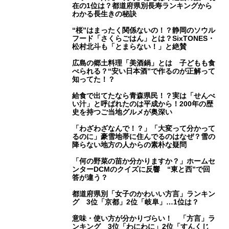
在の1位は？都道府県別長寿ランキングから
わかる長生きの秘訣
“桜”はまったく関係ないの！？静岡のソウル
フード「さくらごはん」とは？SixTONES・
松村北斗も「とまらない！」と絶賛
広島の郷土料理「美酒鍋」とは 子どもも食
べられる？“安い日本酒”で作るのが正解って
知ってた！？
給食で出てたなら青森県民！？実は「せんべ
い汁」と呼ばれたのは平成から！200年の歴
史を持つご当地グルメが奥深い
「わざわざなんで！？」「大変って分かって
るのに」豪雪地帯に住んでるのはなぜ？雪の
降らない地方の人からの素朴な疑問
「何の野菜の苗か分かりますか？」ホームセ
ンターDCMのクイズに反響 “東と西”で回
答が違う？
都道府県別「女子のかわいい方言」ランキン
グ 3位「京都」2位「岐阜」…1位は？
意味・使い方が分かりづらい！ 「方言」ラ
ンキング 3位「わにわに」2位「すんくじ