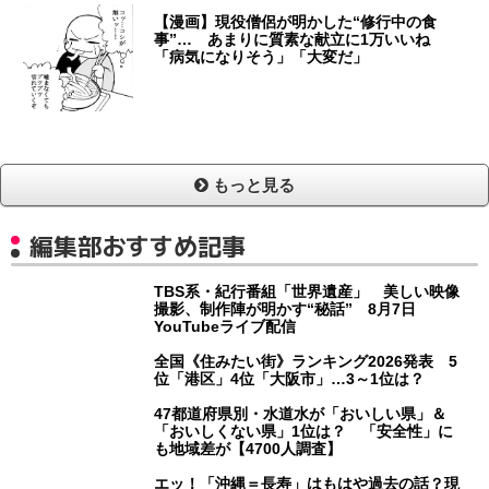
【漫画】現役僧侶が明かした“修行中の食
事”… あまりに質素な献立に1万いいね
「病気になりそう」「大変だ」
もっと見る
編集部おすすめ記事
TBS系・紀行番組「世界遺産」 美しい映像
撮影、制作陣が明かす“秘話” 8月7日
YouTubeライブ配信
全国《住みたい街》ランキング2026発表 5
位「港区」4位「大阪市」…3～1位は？
47都道府県別・水道水が「おいしい県」＆
「おいしくない県」1位は？ 「安全性」に
も地域差が【4700人調査】
エッ！「沖縄＝長寿」はもはや過去の話？現