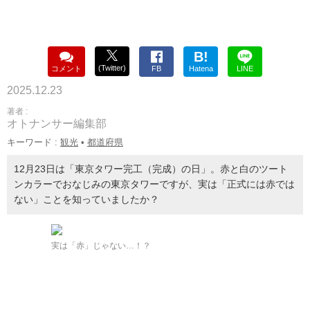
B!
(Twitter)
コメント
FB
Hatena
LINE
2025.12.23
著者 :
オトナンサー編集部
キーワード :
観光
•
都道府県
12月23日は「東京タワー完工（完成）の日」。赤と白のツート
ンカラーでおなじみの東京タワーですが、実は「正式には赤では
ない」ことを知っていましたか？
実は「赤」じゃない…！？