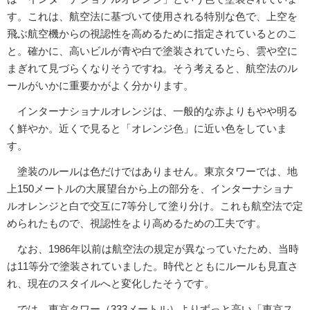
す。これは、航空法に基づいて使用される特別な色で、上空を
飛ぶ航空機からの視認性を高めるために指定されているとのこ
と。確かに、高いビルが青や白で塗装されていたら、雲や空に
まぎれて見づらくなりそうですね。そう考えると、航空法のル
ールがいかに重要かがよく分かります。
インターナショナルオレンジは、一般的な赤よりもやや明る
く鮮やか。近くで見ると「オレンジ色」に近い色をしていま
す。
塗装のルールは色だけではありません。東京タワーでは、地
上150メートルの大展望台から上の部分を、インターナショナ
ルオレンジと白で交互に7等分して塗り分け。これも航空法で定
められたもので、視認性をより高めるための工夫です。
なお、1986年以前は航空法の規定が異なっていたため、当時
は11等分で塗装されていました。時代とともにルールも見直さ
れ、現在のスタイルへと変化したそうです。
では、東京タワー（333メートル）よりずっと高い「東京ス