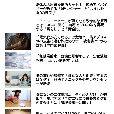
夏休みの出費を劇的カット！ 節約アドバイ
ザーが教える「0円レジャー」と“おうち外
食”の裏ワザ
「アイスコーヒー」が薄くなる致命的な原因
とは UCCに聞く、自宅でプロの味を再現
する「蒸らし」と「黄金比」
「電気代が安くなる」は危険？ 偽アプリ＆
SNS広告に潜む詐欺のワナ… 被害防ぐ3つの
対策【専門家解説】
「無糖炭酸水」は歯に影響する？ 知覚過敏
を防ぐ“正しい飲み方”とは
夏の旅行や帰省で「身近な人と衝突」するの
はなぜ？ 解決テクニックを心理カウンセラ
ーが解説
食欲ないのに体重増…「そうめんだけ」が原
因？ 夏バテ太り予防に役立つ栄養素＆夕食
の黄金比とは【管理栄養士に聞く】
風呂上がりのアイスはNG？ 夏にやりがち