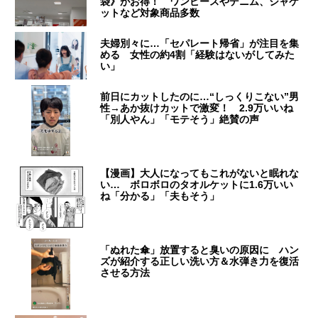
袋》がお得！ ワンピースやデニム、ジャケ
ットなど対象商品多数
夫婦別々に…「セパレート帰省」が注目を集
める 女性の約4割「経験はないがしてみた
い」
前日にカットしたのに…“しっくりこない”男
性→あか抜けカットで激変！ 2.9万いいね
「別人やん」「モテそう」絶賛の声
【漫画】大人になってもこれがないと眠れな
い… ボロボロのタオルケットに1.6万いい
ね「分かる」「夫もそう」
「ぬれた傘」放置すると臭いの原因に ハン
ズが紹介する正しい洗い方＆水弾き力を復活
させる方法