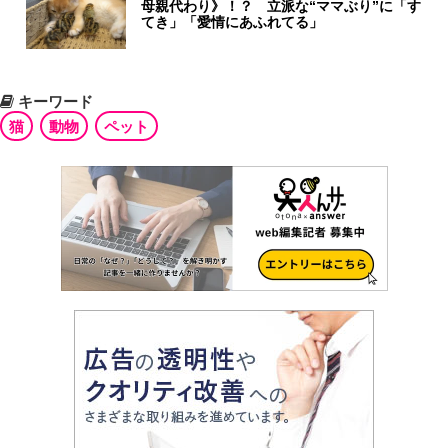
母親代わり》！？ 立派な“ママぶり”に「す
てき」「愛情にあふれてる」
キーワード
猫
動物
ペット