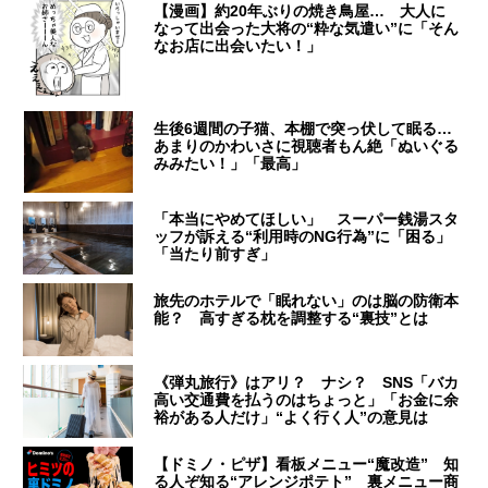
【漫画】約20年ぶりの焼き鳥屋… 大人に
なって出会った大将の“粋な気遣い”に「そん
なお店に出会いたい！」
生後6週間の子猫、本棚で突っ伏して眠る…
あまりのかわいさに視聴者もん絶「ぬいぐる
みみたい！」「最高」
「本当にやめてほしい」 スーパー銭湯スタ
ッフが訴える“利用時のNG行為”に「困る」
「当たり前すぎ」
旅先のホテルで「眠れない」のは脳の防衛本
能？ 高すぎる枕を調整する“裏技”とは
《弾丸旅行》はアリ？ ナシ？ SNS「バカ
高い交通費を払うのはちょっと」「お金に余
裕がある人だけ」“よく行く人”の意見は
【ドミノ・ピザ】看板メニュー“魔改造” 知
る人ぞ知る“アレンジポテト” 裏メニュー商