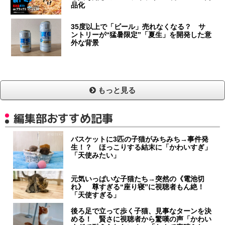
品化
35度以上で「ビール」売れなくなる？ サ
ントリーが“猛暑限定”「夏生」を開発した意
外な背景
もっと見る
編集部おすすめ記事
バスケットに3匹の子猫がみちみち→事件発
生！？ ほっこりする結末に「かわいすぎ」
「天使みたい」
元気いっぱいな子猫たち→突然の《電池切
れ》 尊すぎる“座り寝”に視聴者もん絶！
「天使すぎる」
後ろ足で立って歩く子猫、見事なターンを決
める！ 賢さに視聴者から驚嘆の声「かわい