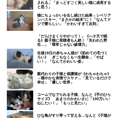
される」「きっとすごく美しい猫に成長する
と思う」
猫にちょっかいを出し続けた結果→シベリア
ンハスキー、“まさかの結末”に！「なんてド
ジで愛らしい」「かわいすぎて反則」
「だらけまくりやがって！」《へそ天で眠
る》親子猫に視聴者もん絶！「失われた野
生…」「尋常じゃない破壊力」
生後19日の赤ちゃん猫が《初めての毛づく
ろい》 ぎこちなくも一生懸命…「やば
い！」「なんてかわいい姿」
親代わりの子猫と保護猫が《わちゃわちゃ》
→穏やかな表情でスヤァ…「見ているだけで
幸せ」「優しい世界」
コームでなでられる子猫、なんと《手のひら
サイズ》 あまりのかわいさに「100万いい
ねしたい！」「もっと見たい」
ひな鳥がすり寄って甘える…なんと《子猫が