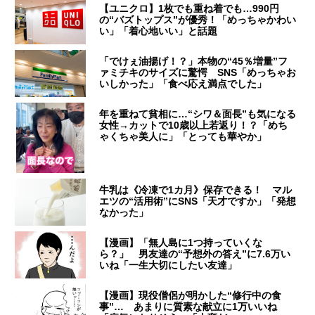
【ユニクロ】1枚でも重ね着でも…990円
の“バズトップス”が優秀！「めっちゃかわい
い」「着心地いい」と話題
「でけぇ油揚げ！？」本物の“45％増量”フ
ァミチキのサイズに驚愕 SNS「めっちゃお
いしかった」「食べ応え満点でした」
年を重ねて貧相に…“シワ＆面長”も気になる
女性→カットで10歳以上若返り！？「めち
ゃくちゃ美人に」「とっても華やか」
牛乳は《冷凍で1カ月》保存できる！ マル
エツの“活用術”にSNS「天才ですか」「発想
なかった」
【漫画】「無人島に1つ持っていくな
ら？」 男友達の“予想外の答え”に7.6万い
いね「一生大切にしたい友達」
【漫画】現役僧侶が明かした“修行中の食
事”… あまりに質素な献立に1万いいね