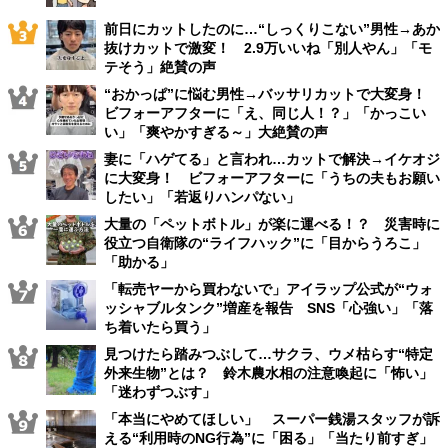
前日にカットしたのに…“しっくりこない”男性→あか
抜けカットで激変！ 2.9万いいね「別人やん」「モ
テそう」絶賛の声
“おかっぱ”に悩む男性→バッサリカットで大変身！
ビフォーアフターに「え、同じ人！？」「かっこい
い」「爽やかすぎる～」大絶賛の声
妻に「ハゲてる」と言われ…カットで解決→イケオジ
に大変身！ ビフォーアフターに「うちの夫もお願い
したい」「若返りハンパない」
大量の「ペットボトル」が楽に運べる！？ 災害時に
役立つ自衛隊の“ライフハック”に「目からうろこ」
「助かる」
「転売ヤーから買わないで」アイラップ公式が“ウォ
ッシャブルタンク”増産を報告 SNS「心強い」「落
ち着いたら買う」
見つけたら踏みつぶして…サクラ、ウメ枯らす“特定
外来生物”とは？ 鈴木農水相の注意喚起に「怖い」
「迷わずつぶす」
「本当にやめてほしい」 スーパー銭湯スタッフが訴
える“利用時のNG行為”に「困る」「当たり前すぎ」