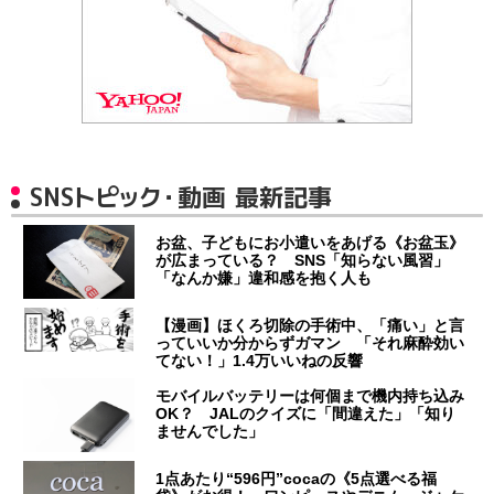
SNSトピック・動画 最新記事
お盆、子どもにお小遣いをあげる《お盆玉》
が広まっている？ SNS「知らない風習」
「なんか嫌」違和感を抱く人も
【漫画】ほくろ切除の手術中、「痛い」と言
っていいか分からずガマン 「それ麻酔効い
てない！」1.4万いいねの反響
モバイルバッテリーは何個まで機内持ち込み
OK？ JALのクイズに「間違えた」「知り
ませんでした」
1点あたり“596円”cocaの《5点選べる福