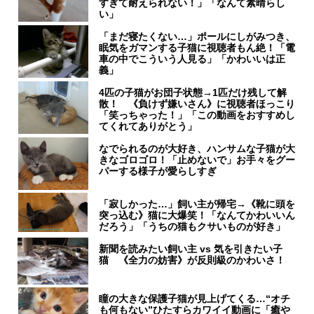
すぎて耐えられない！」「なんて素晴らし
い」
「まだ寝たくない…」ポールにしがみつき、
眠気をガマンする子猫に視聴者もん絶！「電
車の中でこういう人見る」「かわいいは正
義」
4匹の子猫がお団子状態→1匹だけ残して解
散！ 《負けず嫌いさん》に視聴者ほっこり
「笑っちゃった！」「この動画をおすすめし
てくれてありがとう」
なでられるのが大好き、ハンサムな子猫が大
きなゴロゴロ！「止めないで」お手々をグー
パーする様子が愛らしすぎ
「寂しかった…」飼い主が帰宅→《靴に頭を
突っ込む》猫に大爆笑！「なんてかわいいん
だろう」「うちの猫もクサいものが好き」
新聞を読みたい飼い主 vs 気を引きたい子
猫 《全力の妨害》が反則級のかわいさ！
瞳の大きな保護子猫が見上げてくる…“オチ
も何もない”ひたすらカワイイ動画に「癒や