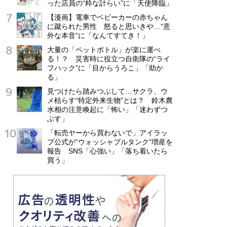
った店員の“粋な計らい”に「天使降臨」
【漫画】電車でベビーカーの赤ちゃん
に蹴られた男性 怒ると思いきや…“意
外な本音”に「なんてすてき！」
大量の「ペットボトル」が楽に運べ
る！？ 災害時に役立つ自衛隊の“ライ
フハック”に「目からうろこ」「助か
る」
見つけたら踏みつぶして…サクラ、ウ
メ枯らす“特定外来生物”とは？ 鈴木農
水相の注意喚起に「怖い」「迷わずつ
ぶす」
「転売ヤーから買わないで」アイラッ
プ公式が“ウォッシャブルタンク”増産を
報告 SNS「心強い」「落ち着いたら
買う」