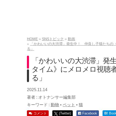
HOME
SNSトピック
動画
「かわいいの大渋滞」発生中！ 仲良し子猫たちの
る」
「かわいいの大渋滞」発
タイム》にメロメロ視聴
る」
2025.11.14
著者 :
オトナンサー編集部
キーワード :
動物
•
ペット
•
猫
コメント
(Twitter)
Facebook
B!
Boo