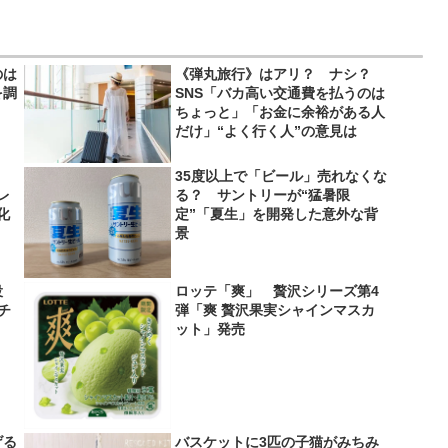
のは
《弾丸旅行》はアリ？ ナシ？
を調
SNS「バカ高い交通費を払うのは
ちょっと」「お金に余裕がある人
だけ」“よく行く人”の意見は
35度以上で「ビール」売れなくな
レ
る？ サントリーが“猛暑限
化
定”「夏生」を開発した意外な背
景
役
ロッテ「爽」 贅沢シリーズ第4
＆チ
弾「爽 贅沢果実シャインマスカ
ット」発売
げる
バスケットに3匹の子猫がみちみ