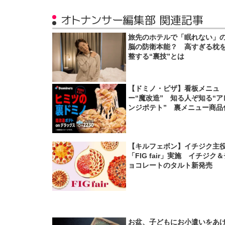
オトナンサー編集部 関連記事
旅先のホテルで「眠れない」
脳の防衛本能？ 高すぎる枕
整する“裏技”とは
【ドミノ・ピザ】看板メニュ
ー“魔改造” 知る人ぞ知る“ア
ンジポテト” 裏メニュー商品
【キルフェボン】イチジク主
「FIG fair」実施 イチジク
ョコレートのタルト新発売
お盆、子どもにお小遣いをあ