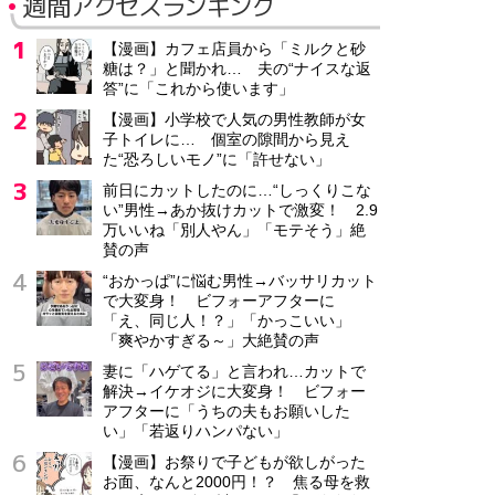
週間アクセスランキング
【漫画】カフェ店員から「ミルクと砂
糖は？」と聞かれ… 夫の“ナイスな返
答”に「これから使います」
【漫画】小学校で人気の男性教師が女
子トイレに… 個室の隙間から見え
た“恐ろしいモノ”に「許せない」
前日にカットしたのに…“しっくりこな
い”男性→あか抜けカットで激変！ 2.9
万いいね「別人やん」「モテそう」絶
賛の声
“おかっぱ”に悩む男性→バッサリカット
で大変身！ ビフォーアフターに
「え、同じ人！？」「かっこいい」
「爽やかすぎる～」大絶賛の声
妻に「ハゲてる」と言われ…カットで
解決→イケオジに大変身！ ビフォー
アフターに「うちの夫もお願いした
い」「若返りハンパない」
【漫画】お祭りで子どもが欲しがった
お面、なんと2000円！？ 焦る母を救