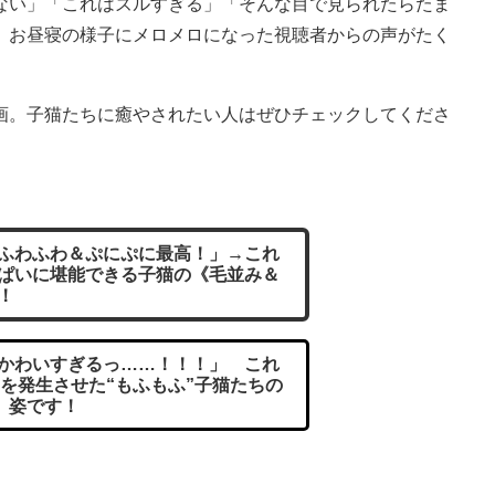
ない」「これはズルすぎる」「そんな目で見られたらたま
、お昼寝の様子にメロメロになった視聴者からの声がたく
。子猫たちに癒やされたい人はぜひチェックしてくださ
ふわふわ＆ぷにぷに最高！」→これ
ぱいに堪能できる子猫の《毛並み＆
！
かわいすぎるっ……！！！」 これ
を発生させた“もふもふ”子猫たちの
姿です！