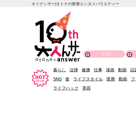
オトナンサー|オトナの教養エンタメバラエティー
TOP
暮らし
法律
健康
仕事
漫画
動画
話
SNS
食
ライフスタイル
医療
動画
フ
ライフハック
美容