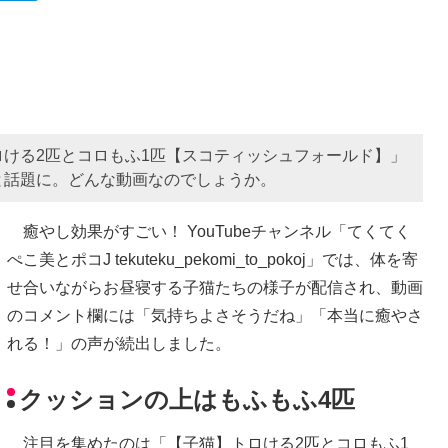
トロける2匹とコロもふ1匹【スコティッシュフォールド】」
と話題に。どんな動画なのでしょうか。
癒やし効果がすごい！ YouTubeチャンネル「てくてく
ぺこ美とポコJ tekuteku_pekomi_to_pokoj」では、体を寄
せ合いながらお昼寝する子猫たちの様子が配信され、動画
のコメント欄には「気持ちよさそうだね」「本当に癒やさ
れる！」の声が続出しました。
クッションの上はもふもふ4匹
注目を集めたのは「【子猫】トロける2匹とコロもふ1