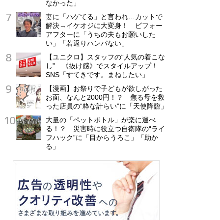
なかった」
妻に「ハゲてる」と言われ…カットで
解決→イケオジに大変身！ ビフォー
アフターに「うちの夫もお願いした
い」「若返りハンパない」
【ユニクロ】スタッフの“人気の着こな
し” 《抜け感》でスタイルアップ！
SNS「すてきです。まねしたい」
【漫画】お祭りで子どもが欲しがった
お面、なんと2000円！？ 焦る母を救
った店員の“粋な計らい”に「天使降臨」
大量の「ペットボトル」が楽に運べ
る！？ 災害時に役立つ自衛隊の“ライ
フハック”に「目からうろこ」「助か
る」