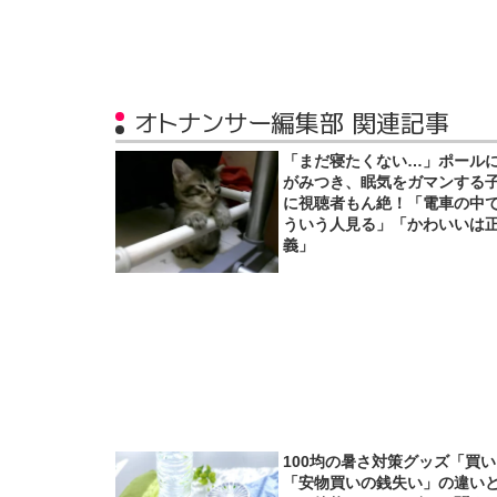
オトナンサー編集部 関連記事
「まだ寝たくない…」ポール
がみつき、眠気をガマンする
に視聴者もん絶！「電車の中
ういう人見る」「かわいいは
義」
100均の暑さ対策グッズ「買
「安物買いの銭失い」の違い