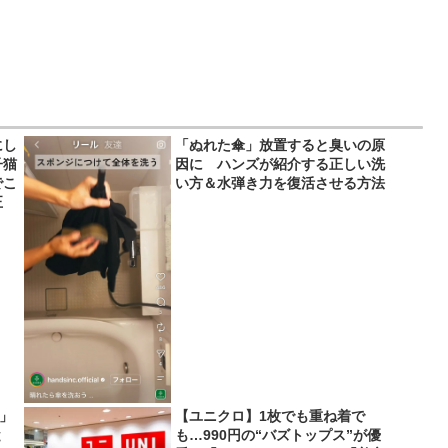
にし
「ぬれた傘」放置すると臭いの原
子猫
因に ハンズが紹介する正しい洗
でこ
い方＆水弾き力を復活させる方法
正
い」
【ユニクロ】1枚でも重ね着で
と
も…990円の“バズトップス”が優