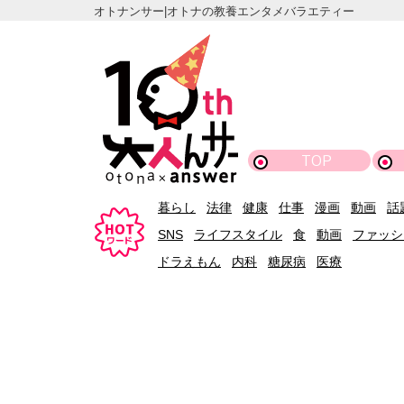
オトナンサー|オトナの教養エンタメバラエティー
TOP
暮らし
法律
健康
仕事
漫画
動画
話
SNS
ライフスタイル
食
動画
ファッシ
ドラえもん
内科
糖尿病
医療