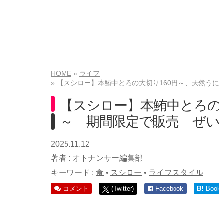
HOME
ライフ
【スシロー】本鮪中とろの大切り160円～、天然うに
【スシロー】本鮪中とろの大
～ 期間限定で販売 ぜい
2025.11.12
著者 :
オトナンサー編集部
キーワード :
食
•
スシロー
•
ライフスタイル
コメント
(Twitter)
Facebook
B!
Boo