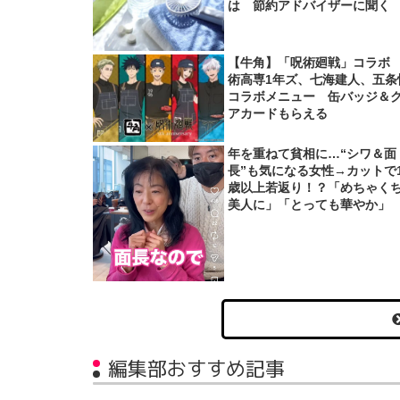
は 節約アドバイザーに聞く
【牛角】「呪術廻戦」コラボ
術高専1年ズ、七海建人、五条
コラボメニュー 缶バッジ＆
アカードもらえる
年を重ねて貧相に…“シワ＆面
長”も気になる女性→カットで1
歳以上若返り！？「めちゃく
美人に」「とっても華やか」
編集部おすすめ記事