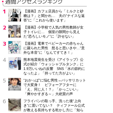
週間アクセスランキング
【漫画】カフェ店員から「ミルクと砂
糖は？」と聞かれ… 夫の“ナイスな返
答”に「これから使います」
【漫画】小学校で人気の男性教師が女
子トイレに… 個室の隙間から見え
た“恐ろしいモノ”に「許せない」
【漫画】電車でベビーカーの赤ちゃん
に蹴られた男性 怒ると思いきや…“意
外な本音”に「なんてすてき！」
熊本地震発生を受け《アイラップ》公
式が紹介「ウォッシャブルタンク」に
1.9万いいねの反響 SNS「水の節約に
なったよ」「持ってた方がよい」
“おかっぱ”に悩む男性→バッサリカット
で大変身！ ビフォーアフターに
「え、同じ人！？」「かっこいい」
「爽やかすぎる～」大絶賛の声
フライパンの取っ手、洗った後“上向
き”に置いてない？ ティファール公式
が教える長持ちする乾かし方に「知ら