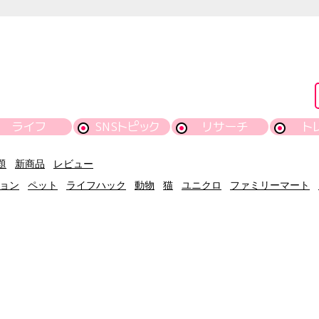
ライフ
SNSトピック
リサーチ
ト
題
新商品
レビュー
ョン
ペット
ライフハック
動物
猫
ユニクロ
ファミリーマート