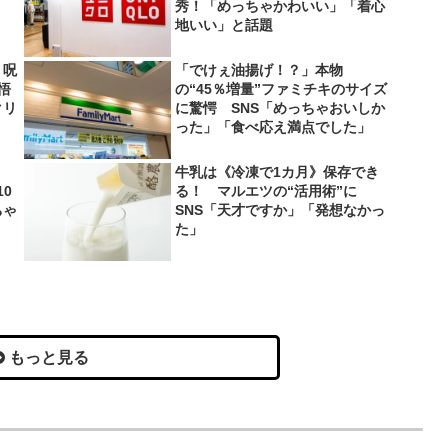
秀！「めっちゃかわいい」「着心
地いい」と話題
 呪
「でけぇ油揚げ！？」本物
悟
の“45％増量”ファミチキのサイズ
クリ
に驚愕 SNS「めっちゃおいしか
った」「食べ応え満点でした」
牛乳は《冷凍で1カ月》保存でき
0
る！ マルエツの“活用術”に
ちゃ
SNS「天才ですか」「発想なかっ
た」
もっと見る