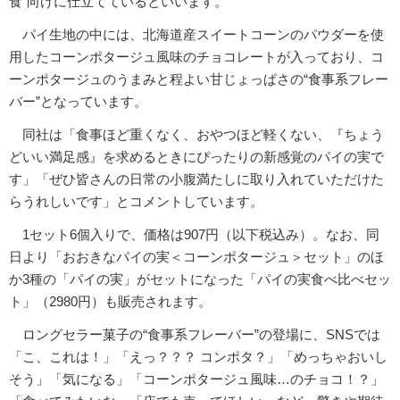
食”向けに仕立てているといいます。
パイ生地の中には、北海道産スイートコーンのパウダーを使
用したコーンポタージュ風味のチョコレートが入っており、コ
ーンポタージュのうまみと程よい甘じょっぱさの“食事系フレー
バー”となっています。
同社は「食事ほど重くなく、おやつほど軽くない、『ちょう
どいい満足感』を求めるときにぴったりの新感覚のパイの実で
す」「ぜひ皆さんの日常の小腹満たしに取り入れていただけた
らうれしいです」とコメントしています。
1セット6個入りで、価格は907円（以下税込み）。なお、同
日より「おおきなパイの実＜コーンポタージュ＞セット」のほ
か3種の「パイの実」がセットになった「パイの実食べ比べセッ
ト」（2980円）も販売されます。
ロングセラー菓子の“食事系フレーバー”の登場に、SNSでは
「こ、これは！」「えっ？？？ コンポタ？」「めっちゃおいし
そう」「気になる」「コーンポタージュ風味…のチョコ！？」