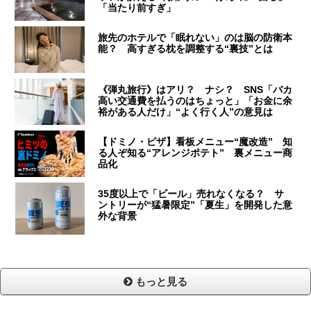
「当たり前すぎ」
旅先のホテルで「眠れない」のは脳の防衛本
能？ 高すぎる枕を調整する“裏技”とは
《弾丸旅行》はアリ？ ナシ？ SNS「バカ
高い交通費を払うのはちょっと」「お金に余
裕がある人だけ」“よく行く人”の意見は
【ドミノ・ピザ】看板メニュー“魔改造” 知
る人ぞ知る“アレンジポテト” 裏メニュー商
品化
35度以上で「ビール」売れなくなる？ サ
ントリーが“猛暑限定”「夏生」を開発した意
外な背景
もっと見る