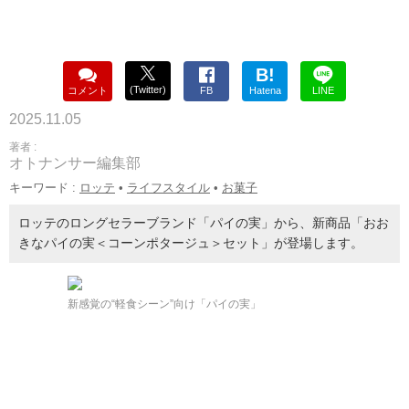
B!
(Twitter)
コメント
FB
Hatena
LINE
2025.11.05
著者 :
オトナンサー編集部
キーワード :
ロッテ
•
ライフスタイル
•
お菓子
ロッテのロングセラーブランド「パイの実」から、新商品「おお
きなパイの実＜コーンポタージュ＞セット」が登場します。
新感覚の“軽食シーン”向け「パイの実」