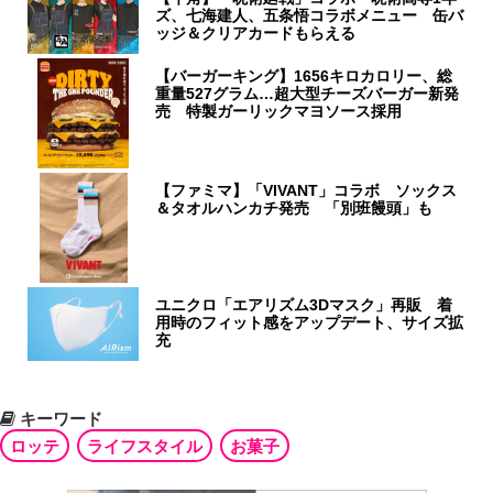
ズ、七海建人、五条悟コラボメニュー 缶バ
ッジ＆クリアカードもらえる
【バーガーキング】1656キロカロリー、総
重量527グラム…超大型チーズバーガー新発
売 特製ガーリックマヨソース採用
【ファミマ】「VIVANT」コラボ ソックス
＆タオルハンカチ発売 「別班饅頭」も
ユニクロ「エアリズム3Dマスク」再販 着
用時のフィット感をアップデート、サイズ拡
充
キーワード
ロッテ
ライフスタイル
お菓子