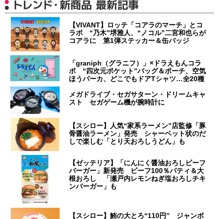
トレンド・新商品 最新記事
【VIVANT】ロッテ「コアラのマーチ」とコ
ラボ “乃木”堺雅人、“ノコル”二宮和也らが
コアラに 第1弾ステッカー＆缶バッジ
「graniph（グラニフ）」×ドラえもんコラ
ボ “四次元ポケット”バッグ＆ポーチ、空気
ほうパーカ、どこでもドアTシャツ…全20種
メガドライブ・セガサターン・ドリームキャ
スト セガゲーム機が腕時計に
【スシロー】人気“家系ラーメン”店監修「豚
骨醤油ラーメン」発売 シャーベット状のだ
しで楽しむ「とり天おろしうどん」も
【ゼッテリア】「にんにく醤油おろしビーフ
バーガー」新発売 ビーフ100％パティ＆大
根おろし 「瀬戸内レモンねぎ塩おろしチキ
ンバーガー」も
【スシロー】鮪の大とろ“110円” ジャンボ