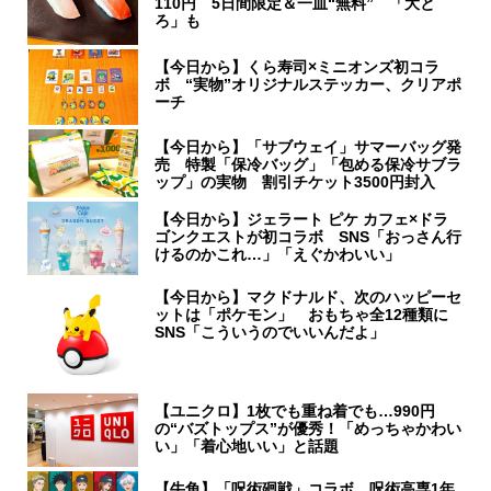
110円 5日間限定＆一皿“無料” 「大と
ろ」も
【今日から】くら寿司×ミニオンズ初コラ
ボ “実物”オリジナルステッカー、クリアポ
ーチ
【今日から】「サブウェイ」サマーバッグ発
売 特製「保冷バッグ」「包める保冷サブラ
ップ」の実物 割引チケット3500円封入
【今日から】ジェラート ピケ カフェ×ドラ
ゴンクエストが初コラボ SNS「おっさん行
けるのかこれ…」「えぐかわいい」
【今日から】マクドナルド、次のハッピーセ
ットは「ポケモン」 おもちゃ全12種類に
SNS「こういうのでいいんだよ」
【ユニクロ】1枚でも重ね着でも…990円
の“バズトップス”が優秀！「めっちゃかわい
い」「着心地いい」と話題
【牛角】「呪術廻戦」コラボ 呪術高専1年