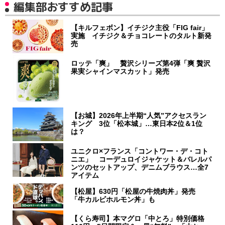
編集部おすすめ記事
【キルフェボン】イチジク主役「FIG fair」
実施 イチジク＆チョコレートのタルト新発
売
ロッテ「爽」 贅沢シリーズ第4弾「爽 贅沢
果実シャインマスカット」発売
【お城】2026年上半期“人気”アクセスラン
キング 3位「松本城」…東日本2位＆1位
は？
ユニクロ×フランス「コントワー・デ・コト
ニエ」 コーデュロイジャケット＆バレルパ
ンツのセットアップ、デニムブラウス…全7
アイテム
【松屋】630円「松屋の牛焼肉丼」発売
「牛カルビホルモン丼」も
【くら寿司】本マグロ「中とろ」特別価格