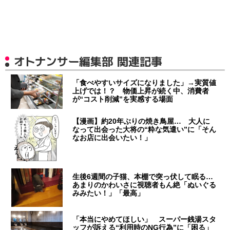
オトナンサー編集部 関連記事
「食べやすいサイズになりました」→実質値
上げでは！？ 物価上昇が続く中、消費者
が“コスト削減”を実感する場面
【漫画】約20年ぶりの焼き鳥屋… 大人に
なって出会った大将の“粋な気遣い”に「そん
なお店に出会いたい！」
生後6週間の子猫、本棚で突っ伏して眠る…
あまりのかわいさに視聴者もん絶「ぬいぐる
みみたい！」「最高」
「本当にやめてほしい」 スーパー銭湯スタ
ッフが訴える“利用時のNG行為”に「困る」