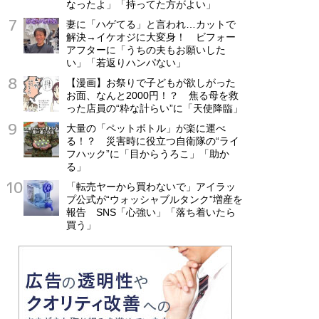
なったよ」「持ってた方がよい」
妻に「ハゲてる」と言われ…カットで
解決→イケオジに大変身！ ビフォー
アフターに「うちの夫もお願いした
い」「若返りハンパない」
【漫画】お祭りで子どもが欲しがった
お面、なんと2000円！？ 焦る母を救
った店員の“粋な計らい”に「天使降臨」
大量の「ペットボトル」が楽に運べ
る！？ 災害時に役立つ自衛隊の“ライ
フハック”に「目からうろこ」「助か
る」
「転売ヤーから買わないで」アイラッ
プ公式が“ウォッシャブルタンク”増産を
報告 SNS「心強い」「落ち着いたら
買う」