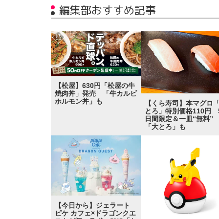
編集部おすすめ記事
【松屋】630円「松屋の牛
焼肉丼」発売 「牛カルビ
ホルモン丼」も
【くら寿司】本マグロ
とろ」特別価格110円 
日間限定＆一皿“無料
「大とろ」も
【今日から】ジェラート
ピケ カフェ×ドラゴンクエ