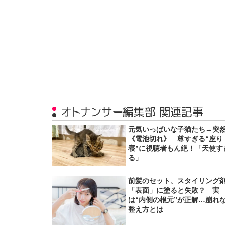
オトナンサー編集部 関連記事
元気いっぱいな子猫たち→突
《電池切れ》 尊すぎる“座り
寝”に視聴者もん絶！「天使す
る」
前髪のセット、スタイリング
「表面」に塗ると失敗？ 実
は“内側の根元”が正解…崩れ
整え方とは