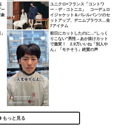
点
ユニクロ×フランス「コントワ
ピー
ー・デ・コトニエ」 コーデュロ
対象
イジャケット＆バレルパンツのセ
ットアップ、デニムブラウス…全
7アイテム
省」
前日にカットしたのに…“しっく
りこない”男性→あか抜けカット
で激変！ 2.9万いいね「別人や
ん」「モテそう」絶賛の声
もっと見る