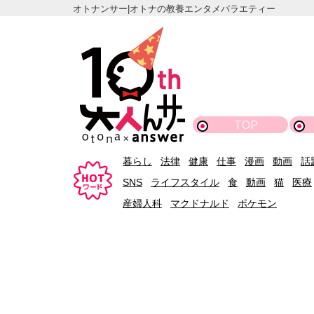
オトナンサー|オトナの教養エンタメバラエティー
TOP
暮らし
法律
健康
仕事
漫画
動画
話
SNS
ライフスタイル
食
動画
猫
医療
産婦人科
マクドナルド
ポケモン