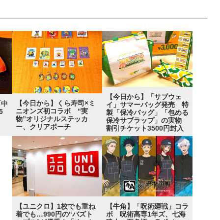
【今日から】「サブウェ
【今日から】くら寿司×ミ
「中
イ」サマーバッグ発売 特
ニオンズ初コラボ “実
5
製「保冷バッグ」「包める
物”オリジナルステッカ
”
保冷サブラップ」の実物
ー、クリアポーチ
割引チケット3500円封入
【ユニクロ】1枚でも重ね
【牛角】「呪術廻戦」コラ
着でも…990円の“バズト
ボ 呪術高専1年ズ、七海