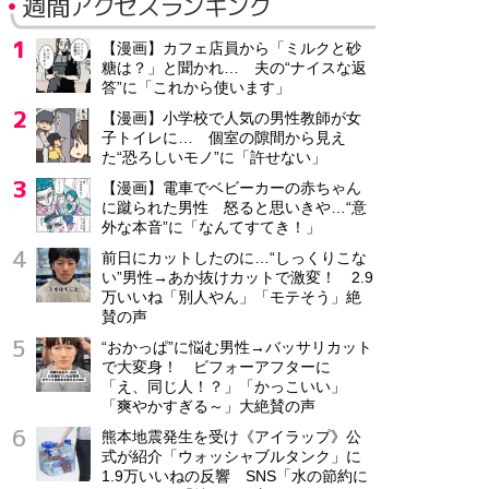
週間アクセスランキング
【漫画】カフェ店員から「ミルクと砂
糖は？」と聞かれ… 夫の“ナイスな返
答”に「これから使います」
【漫画】小学校で人気の男性教師が女
子トイレに… 個室の隙間から見え
た“恐ろしいモノ”に「許せない」
【漫画】電車でベビーカーの赤ちゃん
に蹴られた男性 怒ると思いきや…“意
外な本音”に「なんてすてき！」
前日にカットしたのに…“しっくりこな
い”男性→あか抜けカットで激変！ 2.9
万いいね「別人やん」「モテそう」絶
賛の声
“おかっぱ”に悩む男性→バッサリカット
で大変身！ ビフォーアフターに
「え、同じ人！？」「かっこいい」
「爽やかすぎる～」大絶賛の声
熊本地震発生を受け《アイラップ》公
式が紹介「ウォッシャブルタンク」に
1.9万いいねの反響 SNS「水の節約に