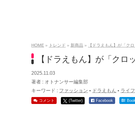
HOME
トレンド
新商品
【ドラえもん】が「クロ
【ドラえもん】が「クロ
2025.11.03
著者 :
オトナンサー編集部
キーワード :
ファッション
•
ドラえもん
•
ライフ
コメント
(Twitter)
Facebook
B!
Boo