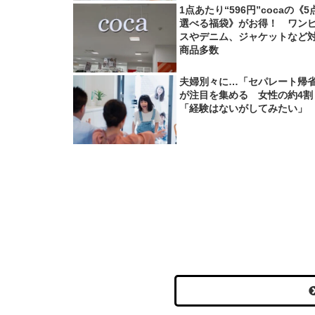
1点あたり“596円”cocaの《5
選べる福袋》がお得！ ワン
スやデニム、ジャケットなど
商品多数
夫婦別々に…「セパレート帰
が注目を集める 女性の約4割
「経験はないがしてみたい」