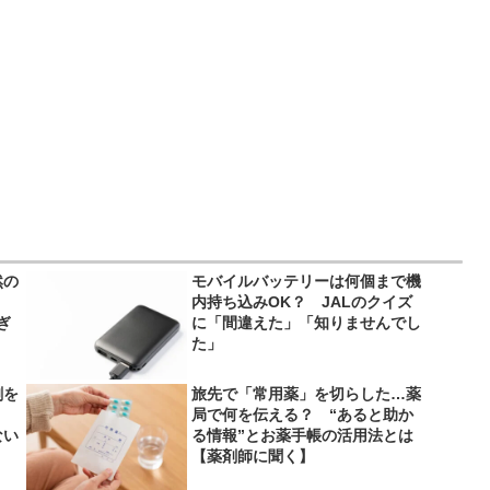
然の
モバイルバッテリーは何個まで機
内持ち込みOK？ JALのクイズ
ぎ
に「間違えた」「知りませんでし
た」
剤を
旅先で「常用薬」を切らした…薬
局で何を伝える？ “あると助か
ない
る情報”とお薬手帳の活用法とは
【薬剤師に聞く】