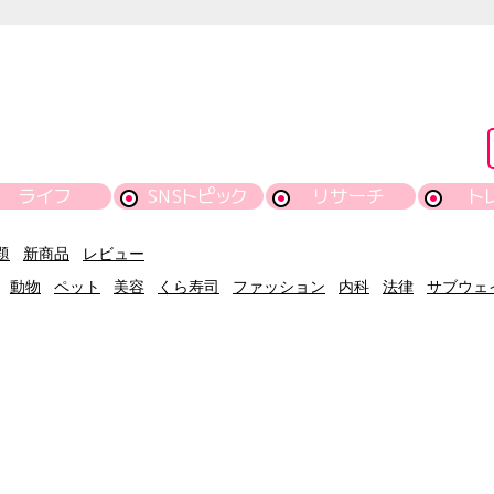
ライフ
SNSトピック
リサーチ
ト
題
新商品
レビュー
動物
ペット
美容
くら寿司
ファッション
内科
法律
サブウェ