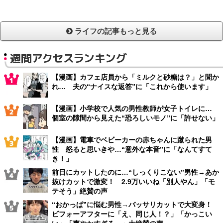
ライフの記事もっと見る
週間アクセスランキング
【漫画】カフェ店員から「ミルクと砂糖は？」と聞か
れ… 夫の“ナイスな返答”に「これから使います」
【漫画】小学校で人気の男性教師が女子トイレに…
個室の隙間から見えた“恐ろしいモノ”に「許せない」
【漫画】電車でベビーカーの赤ちゃんに蹴られた男
性 怒ると思いきや…“意外な本音”に「なんてすて
き！」
前日にカットしたのに…“しっくりこない”男性→あか
抜けカットで激変！ 2.9万いいね「別人やん」「モ
テそう」絶賛の声
“おかっぱ”に悩む男性→バッサリカットで大変身！
ビフォーアフターに「え、同じ人！？」「かっこい