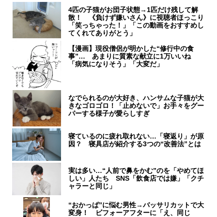
4匹の子猫がお団子状態→1匹だけ残して解
散！ 《負けず嫌いさん》に視聴者ほっこり
「笑っちゃった！」「この動画をおすすめし
てくれてありがとう」
【漫画】現役僧侶が明かした“修行中の食
事”… あまりに質素な献立に1万いいね
「病気になりそう」「大変だ」
なでられるのが大好き、ハンサムな子猫が大
きなゴロゴロ！「止めないで」お手々をグー
パーする様子が愛らしすぎ
寝ているのに疲れ取れない…「寝返り」が原
因？ 寝具店が紹介する3つの“改善法”とは
実は多い…“人前で鼻をかむ”のを「やめてほ
しい」人たち SNS「飲食店では嫌」「クチ
ャラーと同じ」
“おかっぱ”に悩む男性→バッサリカットで大
変身！ ビフォーアフターに「え、同じ