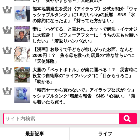
い」「爽やかすぎる～」大絶賛の声
熊本地震発生を受け《アイラップ》公式が紹介「ウォ
ッシャブルタンク」に1.9万いいねの反響 SNS「水
の節約になったよ」「持ってた方がよい」
妻に「ハゲてる」と言われ…カットで解決→イケオジ
に大変身！ ビフォーアフターに「うちの夫もお願い
したい」「若返りハンパない」
【漫画】お祭りで子どもが欲しがったお面、なんと
2000円！？ 焦る母を救った店員の“粋な計らい”に
「天使降臨」
大量の「ペットボトル」が楽に運べる！？ 災害時に
役立つ自衛隊の“ライフハック”に「目からうろこ」
「助かる」
「転売ヤーから買わないで」アイラップ公式が“ウォ
ッシャブルタンク”増産を報告 SNS「心強い」「落
ち着いたら買う」
最新記事
ライフ