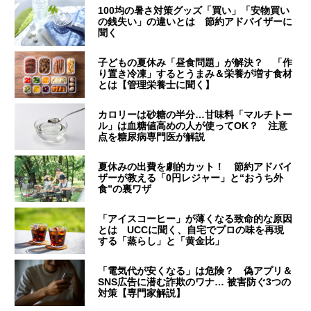
100均の暑さ対策グッズ「買い」「安物買い
の銭失い」の違いとは 節約アドバイザーに
聞く
子どもの夏休み「昼食問題」が解決？ 「作
り置き冷凍」するとうまみ＆栄養が増す食材
とは【管理栄養士に聞く】
カロリーは砂糖の半分…甘味料「マルチトー
ル」は血糖値高めの人が使ってOK？ 注意
点を糖尿病専門医が解説
夏休みの出費を劇的カット！ 節約アドバイ
ザーが教える「0円レジャー」と“おうち外
食”の裏ワザ
「アイスコーヒー」が薄くなる致命的な原因
とは UCCに聞く、自宅でプロの味を再現
する「蒸らし」と「黄金比」
「電気代が安くなる」は危険？ 偽アプリ＆
SNS広告に潜む詐欺のワナ… 被害防ぐ3つの
対策【専門家解説】