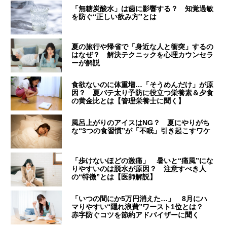
「無糖炭酸水」は歯に影響する？ 知覚過敏
を防ぐ“正しい飲み方”とは
夏の旅行や帰省で「身近な人と衝突」するの
はなぜ？ 解決テクニックを心理カウンセラ
ーが解説
食欲ないのに体重増…「そうめんだけ」が原
因？ 夏バテ太り予防に役立つ栄養素＆夕食
の黄金比とは【管理栄養士に聞く】
風呂上がりのアイスはNG？ 夏にやりがち
な“3つの食習慣”が「不眠」引き起こすワケ
「歩けないほどの激痛」 暑いと“痛風”にな
りやすいのは脱水が原因？ 注意すべき人
の“特徴”とは【医師解説】
「いつの間にか5万円消えた…」 8月にハ
マりやすい“隠れ浪費”ワースト1位とは？
赤字防ぐコツを節約アドバイザーに聞く