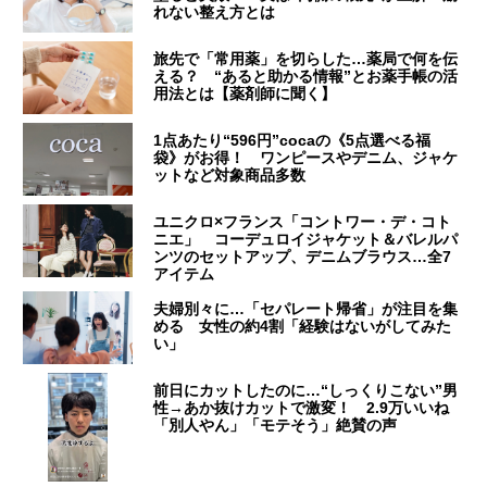
れない整え方とは
旅先で「常用薬」を切らした…薬局で何を伝
える？ “あると助かる情報”とお薬手帳の活
用法とは【薬剤師に聞く】
1点あたり“596円”cocaの《5点選べる福
袋》がお得！ ワンピースやデニム、ジャケ
ットなど対象商品多数
ユニクロ×フランス「コントワー・デ・コト
ニエ」 コーデュロイジャケット＆バレルパ
ンツのセットアップ、デニムブラウス…全7
アイテム
夫婦別々に…「セパレート帰省」が注目を集
める 女性の約4割「経験はないがしてみた
い」
前日にカットしたのに…“しっくりこない”男
性→あか抜けカットで激変！ 2.9万いいね
「別人やん」「モテそう」絶賛の声