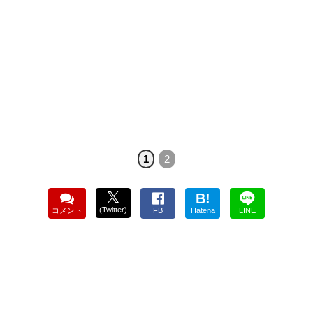
1
2
B!
(Twitter)
コメント
FB
Hatena
LINE