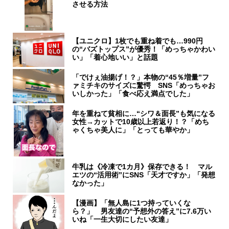
させる方法
【ユニクロ】1枚でも重ね着でも…990円
の“バズトップス”が優秀！「めっちゃかわい
い」「着心地いい」と話題
「でけぇ油揚げ！？」本物の“45％増量”フ
ァミチキのサイズに驚愕 SNS「めっちゃお
いしかった」「食べ応え満点でした」
年を重ねて貧相に…“シワ＆面長”も気になる
女性→カットで10歳以上若返り！？「めち
ゃくちゃ美人に」「とっても華やか」
牛乳は《冷凍で1カ月》保存できる！ マル
エツの“活用術”にSNS「天才ですか」「発想
なかった」
【漫画】「無人島に1つ持っていくな
ら？」 男友達の“予想外の答え”に7.6万い
いね「一生大切にしたい友達」