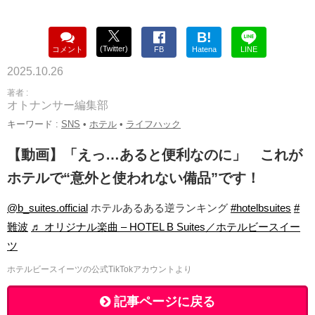
B!
(Twitter)
コメント
FB
Hatena
LINE
2025.10.26
著者 :
オトナンサー編集部
キーワード :
SNS
•
ホテル
•
ライフハック
【動画】「えっ…あると便利なのに」 これが
ホテルで“意外と使われない備品”です！
@b_suites.official
ホテルあるある逆ランキング
#hotelbsuites
#
難波
♬ オリジナル楽曲 – HOTEL B Suites／ホテルビースイー
ツ
ホテルビースイーツの公式TikTokアカウントより
記事ページに戻る