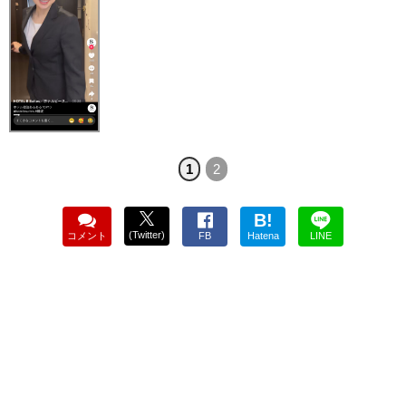
1
2
B!
(Twitter)
コメント
FB
Hatena
LINE