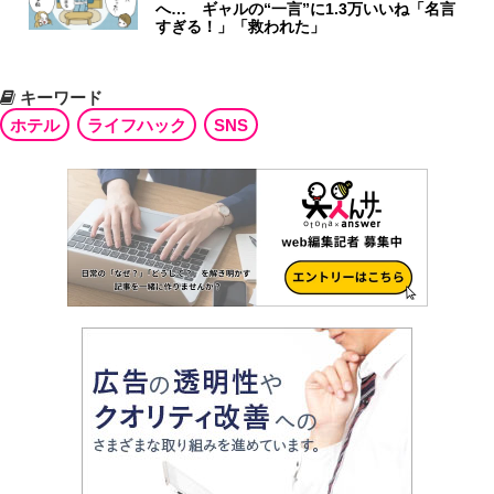
へ… ギャルの“一言”に1.3万いいね「名言
すぎる！」「救われた」
キーワード
ホテル
ライフハック
SNS