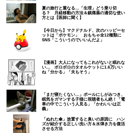
夏の旅行と重なる…「生理」どう乗り切
る？ 月経移動の方法＆鎮痛薬の適切な使い
方とは【医師に聞く】
【今日から】マクドナルド、次のハッピーセ
ットは「ポケモン」 おもちゃ全12種類に
SNS「こういうのでいいんだよ」
【漫画】大人になってもこれがないと眠れな
い… ボロボロのタオルケットに1.6万いい
ね「分かる」「夫もそう」
「まだ寝たくない…」ポールにしがみつき、
眠気をガマンする子猫に視聴者もん絶！「電
車の中でこういう人見る」「かわいいは正
義」
「ぬれた傘」放置すると臭いの原因に ハン
ズが紹介する正しい洗い方＆水弾き力を復活
させる方法