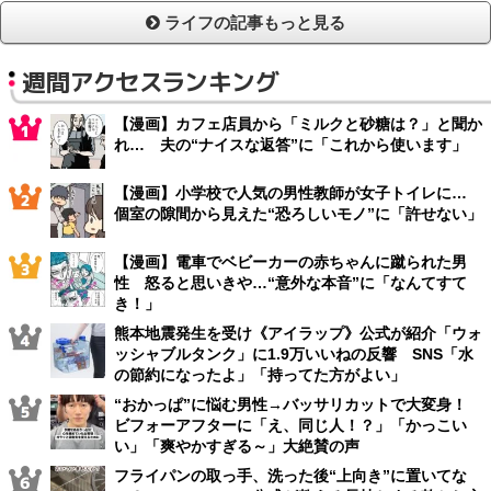
ライフの記事もっと見る
週間アクセスランキング
【漫画】カフェ店員から「ミルクと砂糖は？」と聞か
れ… 夫の“ナイスな返答”に「これから使います」
【漫画】小学校で人気の男性教師が女子トイレに…
個室の隙間から見えた“恐ろしいモノ”に「許せない」
【漫画】電車でベビーカーの赤ちゃんに蹴られた男
性 怒ると思いきや…“意外な本音”に「なんてすて
き！」
熊本地震発生を受け《アイラップ》公式が紹介「ウォ
ッシャブルタンク」に1.9万いいねの反響 SNS「水
の節約になったよ」「持ってた方がよい」
“おかっぱ”に悩む男性→バッサリカットで大変身！
ビフォーアフターに「え、同じ人！？」「かっこい
い」「爽やかすぎる～」大絶賛の声
フライパンの取っ手、洗った後“上向き”に置いてな