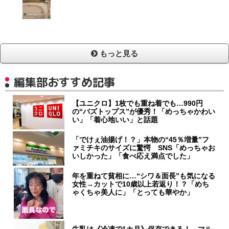
もっと見る
編集部おすすめ記事
【ユニクロ】1枚でも重ね着でも…990円
の“バズトップス”が優秀！「めっちゃかわい
い」「着心地いい」と話題
「でけぇ油揚げ！？」本物の“45％増量”フ
ァミチキのサイズに驚愕 SNS「めっちゃお
いしかった」「食べ応え満点でした」
年を重ねて貧相に…“シワ＆面長”も気になる
女性→カットで10歳以上若返り！？「めち
ゃくちゃ美人に」「とっても華やか」
牛乳は《冷凍で1カ月》保存できる！ マル