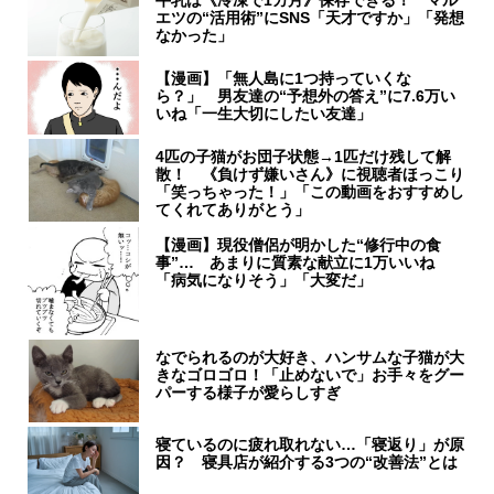
エツの“活用術”にSNS「天才ですか」「発想
なかった」
【漫画】「無人島に1つ持っていくな
ら？」 男友達の“予想外の答え”に7.6万い
いね「一生大切にしたい友達」
4匹の子猫がお団子状態→1匹だけ残して解
散！ 《負けず嫌いさん》に視聴者ほっこり
「笑っちゃった！」「この動画をおすすめし
てくれてありがとう」
【漫画】現役僧侶が明かした“修行中の食
事”… あまりに質素な献立に1万いいね
「病気になりそう」「大変だ」
なでられるのが大好き、ハンサムな子猫が大
きなゴロゴロ！「止めないで」お手々をグー
パーする様子が愛らしすぎ
寝ているのに疲れ取れない…「寝返り」が原
因？ 寝具店が紹介する3つの“改善法”とは