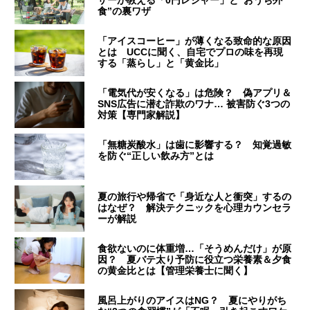
食”の裏ワザ
「アイスコーヒー」が薄くなる致命的な原因
とは UCCに聞く、自宅でプロの味を再現
する「蒸らし」と「黄金比」
「電気代が安くなる」は危険？ 偽アプリ＆
SNS広告に潜む詐欺のワナ… 被害防ぐ3つの
対策【専門家解説】
「無糖炭酸水」は歯に影響する？ 知覚過敏
を防ぐ“正しい飲み方”とは
夏の旅行や帰省で「身近な人と衝突」するの
はなぜ？ 解決テクニックを心理カウンセラ
ーが解説
食欲ないのに体重増…「そうめんだけ」が原
因？ 夏バテ太り予防に役立つ栄養素＆夕食
の黄金比とは【管理栄養士に聞く】
風呂上がりのアイスはNG？ 夏にやりがち