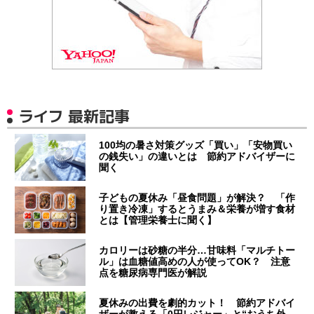
ライフ 最新記事
100均の暑さ対策グッズ「買い」「安物買い
の銭失い」の違いとは 節約アドバイザーに
聞く
子どもの夏休み「昼食問題」が解決？ 「作
り置き冷凍」するとうまみ＆栄養が増す食材
とは【管理栄養士に聞く】
カロリーは砂糖の半分…甘味料「マルチトー
ル」は血糖値高めの人が使ってOK？ 注意
点を糖尿病専門医が解説
夏休みの出費を劇的カット！ 節約アドバイ
ザーが教える「0円レジャー」と“おうち外