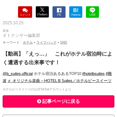
B!
(Twitter)
コメント
FB
Hatena
LINE
2025.10.25
著者 :
オトナンサー編集部
キーワード :
ホテル
•
ライフハック
•
SNS
【動画】「えっ…」 これがホテル宿泊時によ
く遭遇する出来事です！
@b_suites.official
ホテル宿泊あるあるTOP10
#hotelbsuites
#難
波
♬ オリジナル楽曲 – HOTEL B Suites／ホテルビースイーツ
ホテルビースイーツの公式TikTokアカウントより
記事ページに戻る