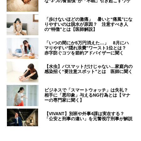
な“3つの食習慣”が「不眠」引き起こすワケ
「歩けないほどの激痛」 暑いと“痛風”にな
りやすいのは脱水が原因？ 注意すべき人
の“特徴”とは【医師解説】
「いつの間にか5万円消えた…」 8月にハ
マりやすい“隠れ浪費”ワースト1位とは？
赤字防ぐコツを節約アドバイザーに聞く
【水虫】バスマットだけじゃない…家庭内の
感染招く“要注意スポット”とは 医師に聞く
ビジネスで「スマートウォッチ」は失礼？
相手に「悪印象」与えるNG行為とは【マナ
ーの専門家に聞く】
【VIVANT】別班や外事4課は実在する？
「公安と刑事の違い」を元警視庁刑事が解説