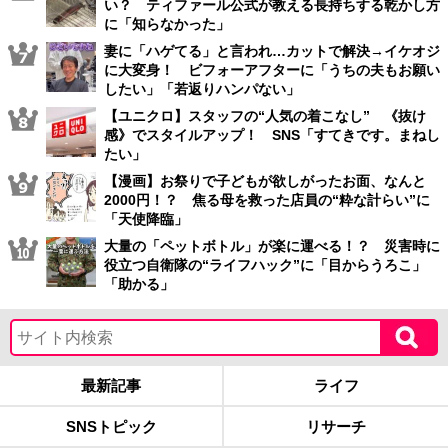
い？ ティファール公式が教える長持ちする乾かし方
に「知らなかった」
妻に「ハゲてる」と言われ…カットで解決→イケオジ
に大変身！ ビフォーアフターに「うちの夫もお願い
したい」「若返りハンパない」
【ユニクロ】スタッフの“人気の着こなし” 《抜け
感》でスタイルアップ！ SNS「すてきです。まねし
たい」
【漫画】お祭りで子どもが欲しがったお面、なんと
2000円！？ 焦る母を救った店員の“粋な計らい”に
「天使降臨」
大量の「ペットボトル」が楽に運べる！？ 災害時に
役立つ自衛隊の“ライフハック”に「目からうろこ」
「助かる」
最新記事
ライフ
SNSトピック
リサーチ