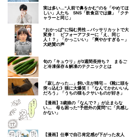
実は多い…“人前で鼻をかむ”のを「やめてほ
しい」人たち SNS「飲食店では嫌」「クチ
ャラーと同じ」
“おかっぱ”に悩む男性→バッサリカットで大
変身！ ビフォーアフターに「え、同じ
人！？」「かっこいい」「爽やかすぎる～」
大絶賛の声
旬の「キュウリ」が3週間長持ち？ まるご
と冷凍保存＆解凍のテクニックとは
「寂しかった…」飼い主が帰宅→《靴に頭を
突っ込む》猫に大爆笑！「なんてかわいいん
だろう」「うちの猫もクサいものが好き」
【漫画】3歳娘の「なんで？」が止まらな
い… 母も困った“予想外の質問”に「共感し
かない」
【漫画】仕事で自己肯定感が下がった友人