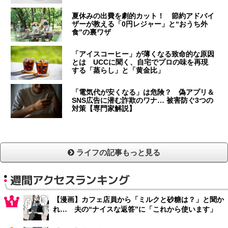
夏休みの出費を劇的カット！ 節約アドバイ
ザーが教える「0円レジャー」と“おうち外
食”の裏ワザ
「アイスコーヒー」が薄くなる致命的な原因
とは UCCに聞く、自宅でプロの味を再現
する「蒸らし」と「黄金比」
「電気代が安くなる」は危険？ 偽アプリ＆
SNS広告に潜む詐欺のワナ… 被害防ぐ3つの
対策【専門家解説】
ライフの記事もっと見る
週間アクセスランキング
【漫画】カフェ店員から「ミルクと砂糖は？」と聞か
れ… 夫の“ナイスな返答”に「これから使います」