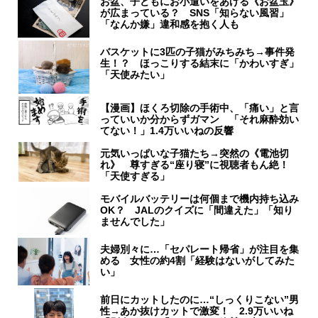
お盆、子どもにお小遣いをあげる《お盆玉》
が広まっている？ SNS「知らない風習」
「なんか嫌」違和感を抱く人も
バスケットに3匹の子猫がみちみち→事件発
生！？ ほっこりする結末に「かわいすぎ」
「天使みたい」
【漫画】ほくろ切除の手術中、「痛い」と言
っていいか分からずガマン 「それ麻酔効い
てない！」1.4万いいねの反響
元気いっぱいな子猫たち→突然の《電池切
れ》 尊すぎる“座り寝”に視聴者もん絶！
「天使すぎる」
モバイルバッテリーは何個まで機内持ち込み
OK？ JALのクイズに「間違えた」「知り
ませんでした」
夫婦別々に…「セパレート帰省」が注目を集
める 女性の約4割「経験はないがしてみた
い」
前日にカットしたのに…“しっくりこない”男
性→あか抜けカットで激変！ 2.9万いいね