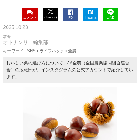
B!
(Twitter)
コメント
FB
Hatena
LINE
2025.10.23
著者 :
オトナンサー編集部
キーワード :
SNS
•
ライフハック
•
全農
おいしい栗の選び方について、JA全農（全国農業協同組合連合
会）の広報部が、インスタグラムの公式アカウントで紹介してい
ます。