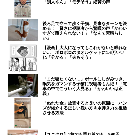
「別人やん」「モテそう」絶賛の声
後ろ足で立って歩く子猫、見事なターンを決
める！ 賢さに視聴者から驚嘆の声「かわい
すぎて耐えられない！」「なんて素晴らし
い」
【漫画】大人になってもこれがないと眠れな
い… ボロボロのタオルケットに1.6万いい
ね「分かる」「夫もそう」
「まだ寝たくない…」ポールにしがみつき、
眠気をガマンする子猫に視聴者もん絶！「電
車の中でこういう人見る」「かわいいは正
義」
「ぬれた傘」放置すると臭いの原因に ハン
ズが紹介する正しい洗い方＆水弾き力を復活
させる方法
【ユニクロ】1枚でも重ね着でも…990円