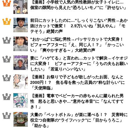
【漫画】小学校で人気の男性教師が女子トイレに…
個室の隙間から見えた“恐ろしいモノ”に「許せない」
前日にカットしたのに…“しっくりこない”男性→あか
抜けカットで激変！ 2.9万いいね「別人やん」「モ
テそう」絶賛の声
“おかっぱ”に悩む男性→バッサリカットで大変身！
ビフォーアフターに「え、同じ人！？」「かっこい
い」「爽やかすぎる～」大絶賛の声
妻に「ハゲてる」と言われ…カットで解決→イケオジ
に大変身！ ビフォーアフターに「うちの夫もお願い
したい」「若返りハンパない」
【漫画】お祭りで子どもが欲しがったお面、なんと
2000円！？ 焦る母を救った店員の“粋な計らい”に
「天使降臨」
【漫画】電車でベビーカーの赤ちゃんに蹴られた男
性 怒ると思いきや…“意外な本音”に「なんてすて
き！」
大量の「ペットボトル」が楽に運べる！？ 災害時に
役立つ自衛隊の“ライフハック”に「目からうろこ」
「助かる」