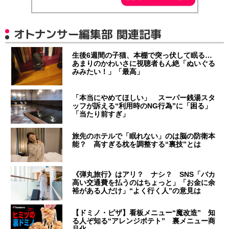
オトナンサー編集部 関連記事
生後6週間の子猫、本棚で突っ伏して眠る…
あまりのかわいさに視聴者もん絶「ぬいぐる
みみたい！」「最高」
「本当にやめてほしい」 スーパー銭湯スタ
ッフが訴える“利用時のNG行為”に「困る」
「当たり前すぎ」
旅先のホテルで「眠れない」のは脳の防衛本
能？ 高すぎる枕を調整する“裏技”とは
《弾丸旅行》はアリ？ ナシ？ SNS「バカ
高い交通費を払うのはちょっと」「お金に余
裕がある人だけ」“よく行く人”の意見は
【ドミノ・ピザ】看板メニュー“魔改造” 知
る人ぞ知る“アレンジポテト” 裏メニュー商
品化