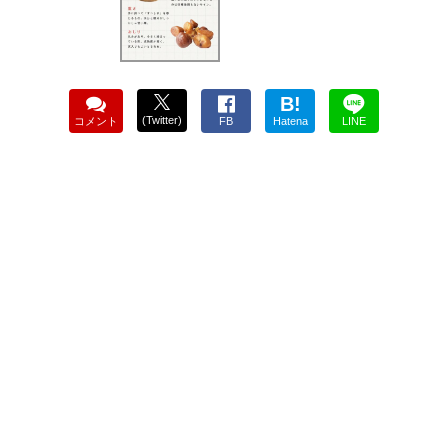
B!
(Twitter)
コメント
FB
Hatena
LINE