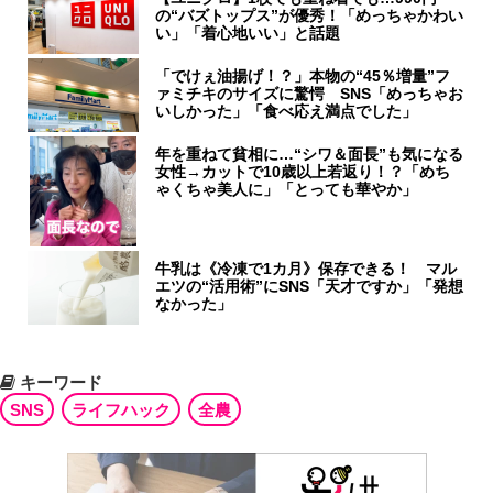
の“バズトップス”が優秀！「めっちゃかわい
い」「着心地いい」と話題
「でけぇ油揚げ！？」本物の“45％増量”フ
ァミチキのサイズに驚愕 SNS「めっちゃお
いしかった」「食べ応え満点でした」
年を重ねて貧相に…“シワ＆面長”も気になる
女性→カットで10歳以上若返り！？「めち
ゃくちゃ美人に」「とっても華やか」
牛乳は《冷凍で1カ月》保存できる！ マル
エツの“活用術”にSNS「天才ですか」「発想
なかった」
キーワード
SNS
ライフハック
全農