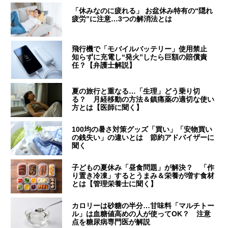
「休みなのに疲れる」 お盆休み特有の“隠れ
疲労”に注意…3つの解消法とは
飛行機で「モバイルバッテリー」使用禁止
知らずに充電し“発火”したら巨額の賠償責
任？【弁護士解説】
夏の旅行と重なる…「生理」どう乗り切
る？ 月経移動の方法＆鎮痛薬の適切な使い
方とは【医師に聞く】
100均の暑さ対策グッズ「買い」「安物買い
の銭失い」の違いとは 節約アドバイザーに
聞く
子どもの夏休み「昼食問題」が解決？ 「作
り置き冷凍」するとうまみ＆栄養が増す食材
とは【管理栄養士に聞く】
カロリーは砂糖の半分…甘味料「マルチトー
ル」は血糖値高めの人が使ってOK？ 注意
点を糖尿病専門医が解説