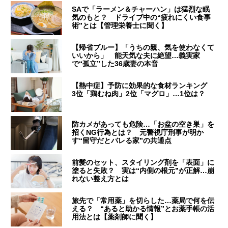
SAで「ラーメン＆チャーハン」は猛烈な眠
気のもと？ ドライブ中の“疲れにくい食事
術”とは【管理栄養士に聞く】
【帰省ブルー】「うちの親、気を使わなくて
いいから」 能天気な夫に絶望…義実家
で“孤立”した36歳妻の本音
【熱中症】予防に効果的な食材ランキング
3位「鶏むね肉」2位「マグロ」…1位は？
防カメがあっても危険…「お盆の空き巣」を
招くNG行為とは？ 元警視庁刑事が明か
す“留守だとバレる家”の共通点
前髪のセット、スタイリング剤を「表面」に
塗ると失敗？ 実は“内側の根元”が正解…崩
れない整え方とは
旅先で「常用薬」を切らした…薬局で何を伝
える？ “あると助かる情報”とお薬手帳の活
用法とは【薬剤師に聞く】