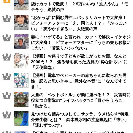
抜けカットで激変！ 2.9万いいね「別人やん」「モ
テそう」絶賛の声
“おかっぱ”に悩む男性→バッサリカットで大変身！
ビフォーアフターに「え、同じ人！？」「かっこい
い」「爽やかすぎる～」大絶賛の声
妻に「ハゲてる」と言われ…カットで解決→イケオジ
に大変身！ ビフォーアフターに「うちの夫もお願い
したい」「若返りハンパない」
【漫画】お祭りで子どもが欲しがったお面、なんと
2000円！？ 焦る母を救った店員の“粋な計らい”に
「天使降臨」
【漫画】電車でベビーカーの赤ちゃんに蹴られた男
性 怒ると思いきや…“意外な本音”に「なんてすて
き！」
大量の「ペットボトル」が楽に運べる！？ 災害時に
役立つ自衛隊の“ライフハック”に「目からうろこ」
「助かる」
見つけたら踏みつぶして…サクラ、ウメ枯らす“特定
外来生物”とは？ 鈴木農水相の注意喚起に「怖い」
「迷わずつぶす」