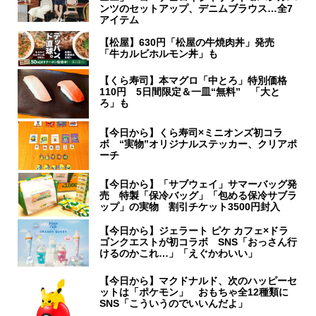
ンツのセットアップ、デニムブラウス…全7
アイテム
【松屋】630円「松屋の牛焼肉丼」発売
「牛カルビホルモン丼」も
【くら寿司】本マグロ「中とろ」特別価格
110円 5日間限定＆一皿“無料” 「大と
ろ」も
【今日から】くら寿司×ミニオンズ初コラ
ボ “実物”オリジナルステッカー、クリアポ
ーチ
【今日から】「サブウェイ」サマーバッグ発
売 特製「保冷バッグ」「包める保冷サブラ
ップ」の実物 割引チケット3500円封入
【今日から】ジェラート ピケ カフェ×ドラ
ゴンクエストが初コラボ SNS「おっさん行
けるのかこれ…」「えぐかわいい」
【今日から】マクドナルド、次のハッピーセ
ットは「ポケモン」 おもちゃ全12種類に
SNS「こういうのでいいんだよ」