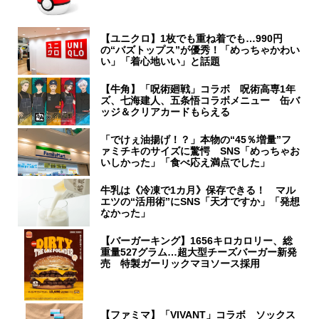
【ユニクロ】1枚でも重ね着でも…990円
の“バズトップス”が優秀！「めっちゃかわい
い」「着心地いい」と話題
【牛角】「呪術廻戦」コラボ 呪術高専1年
ズ、七海建人、五条悟コラボメニュー 缶バ
ッジ＆クリアカードもらえる
「でけぇ油揚げ！？」本物の“45％増量”フ
ァミチキのサイズに驚愕 SNS「めっちゃお
いしかった」「食べ応え満点でした」
牛乳は《冷凍で1カ月》保存できる！ マル
エツの“活用術”にSNS「天才ですか」「発想
なかった」
【バーガーキング】1656キロカロリー、総
重量527グラム…超大型チーズバーガー新発
売 特製ガーリックマヨソース採用
【ファミマ】「VIVANT」コラボ ソックス