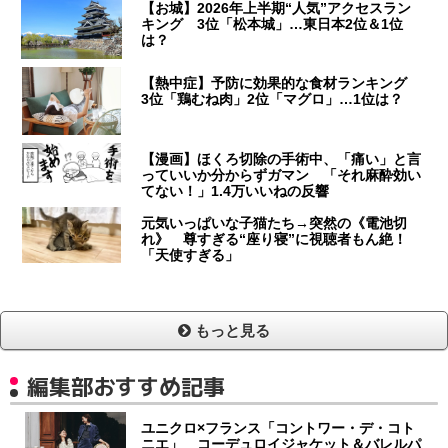
【お城】2026年上半期“人気”アクセスラン
キング 3位「松本城」…東日本2位＆1位
は？
【熱中症】予防に効果的な食材ランキング
3位「鶏むね肉」2位「マグロ」…1位は？
【漫画】ほくろ切除の手術中、「痛い」と言
っていいか分からずガマン 「それ麻酔効い
てない！」1.4万いいねの反響
元気いっぱいな子猫たち→突然の《電池切
れ》 尊すぎる“座り寝”に視聴者もん絶！
「天使すぎる」
もっと見る
編集部おすすめ記事
ユニクロ×フランス「コントワー・デ・コト
ニエ」 コーデュロイジャケット＆バレルパ