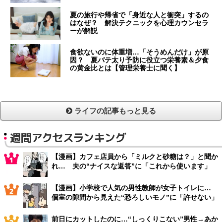
夏の旅行や帰省で「身近な人と衝突」するの
はなぜ？ 解決テクニックを心理カウンセラ
ーが解説
食欲ないのに体重増…「そうめんだけ」が原
因？ 夏バテ太り予防に役立つ栄養素＆夕食
の黄金比とは【管理栄養士に聞く】
ライフの記事もっと見る
週間アクセスランキング
【漫画】カフェ店員から「ミルクと砂糖は？」と聞か
れ… 夫の“ナイスな返答”に「これから使います」
【漫画】小学校で人気の男性教師が女子トイレに…
個室の隙間から見えた“恐ろしいモノ”に「許せない」
前日にカットしたのに…“しっくりこない”男性→あか