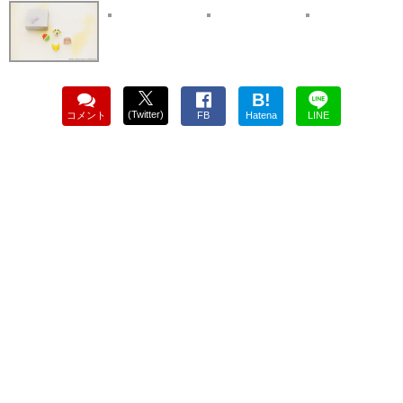
B!
(Twitter)
コメント
FB
Hatena
LINE