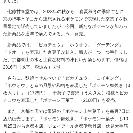
ました。
七條甘春堂では、2023年の秋から、春夏秋冬の季節ごとに、
京の行事とそこから連想されるポケモンで表現した京菓子を数
量限定で販売していましたが、今回、新たなポケモンが加わっ
た新商品を通年で購入できるよう、発売。
新商品では、「ピカチュウ」「ホウオウ」「ダーテング」
「ドオー」を表現した京菓子が封入。職人が一つ一つ手作りし
た、京都東山の水と上質な材料の味わいが楽しめます。価格は
2916円（以下、税込み）です。
さらに、麩焼きせんべいで「ピカチュウ」「コイキング」
「ホウオウ」と京の風景や和柄を表現した「ポケモン麩焼き（3
枚入り）」（1728円）、干菓子で雲錦（うんきん）模様とピカ
チュウを表現した「ポケモン干菓子」（2160円）も発売。
また、京都本店では常温の「ポケモン上生菓子」を毎月7日に
店頭販売します。「ポケモン麩焼き」「ポケモン干菓子」も10
月25日から京都本店、ジェイアール京都伊勢丹店、伏見大手筋