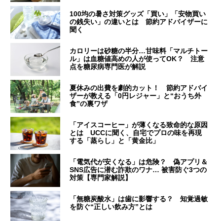
100均の暑さ対策グッズ「買い」「安物買い
の銭失い」の違いとは 節約アドバイザーに
聞く
カロリーは砂糖の半分…甘味料「マルチトー
ル」は血糖値高めの人が使ってOK？ 注意
点を糖尿病専門医が解説
夏休みの出費を劇的カット！ 節約アドバイ
ザーが教える「0円レジャー」と“おうち外
食”の裏ワザ
「アイスコーヒー」が薄くなる致命的な原因
とは UCCに聞く、自宅でプロの味を再現
する「蒸らし」と「黄金比」
「電気代が安くなる」は危険？ 偽アプリ＆
SNS広告に潜む詐欺のワナ… 被害防ぐ3つの
対策【専門家解説】
「無糖炭酸水」は歯に影響する？ 知覚過敏
を防ぐ“正しい飲み方”とは