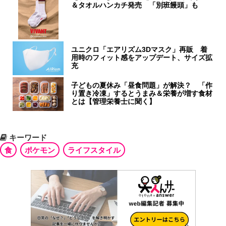
＆タオルハンカチ発売 「別班饅頭」も
ユニクロ「エアリズム3Dマスク」再販 着
用時のフィット感をアップデート、サイズ拡
充
子どもの夏休み「昼食問題」が解決？ 「作
り置き冷凍」するとうまみ＆栄養が増す食材
とは【管理栄養士に聞く】
キーワード
食
ポケモン
ライフスタイル