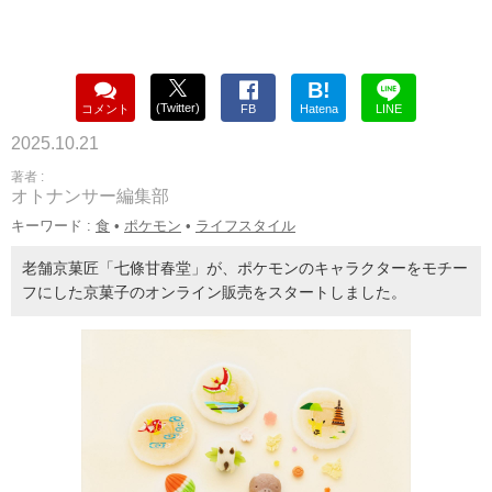
B!
(Twitter)
コメント
FB
Hatena
LINE
2025.10.21
著者 :
オトナンサー編集部
キーワード :
食
•
ポケモン
•
ライフスタイル
老舗京菓匠「七條甘春堂」が、ポケモンのキャラクターをモチー
フにした京菓子のオンライン販売をスタートしました。