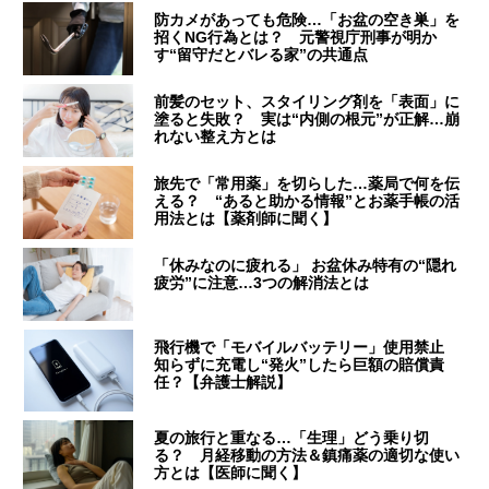
防カメがあっても危険…「お盆の空き巣」を
招くNG行為とは？ 元警視庁刑事が明か
す“留守だとバレる家”の共通点
前髪のセット、スタイリング剤を「表面」に
塗ると失敗？ 実は“内側の根元”が正解…崩
れない整え方とは
旅先で「常用薬」を切らした…薬局で何を伝
える？ “あると助かる情報”とお薬手帳の活
用法とは【薬剤師に聞く】
「休みなのに疲れる」 お盆休み特有の“隠れ
疲労”に注意…3つの解消法とは
飛行機で「モバイルバッテリー」使用禁止
知らずに充電し“発火”したら巨額の賠償責
任？【弁護士解説】
夏の旅行と重なる…「生理」どう乗り切
る？ 月経移動の方法＆鎮痛薬の適切な使い
方とは【医師に聞く】