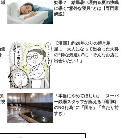
り堪
効果？ 結局暑い理由＆夏の快眠
に導く“意外な寝具”とは【専門家
解説】
し
【漫画】約20年ぶりの焼き鳥
物価
屋… 大人になって出会った大将
ト
の“粋な気遣い”に「そんなお店に
出会いたい！」
伏
「本当にやめてほしい」 スーパ
に視
ー銭湯スタッフが訴える“利用時
のNG行為”に「困る」「当たり前
すぎ」