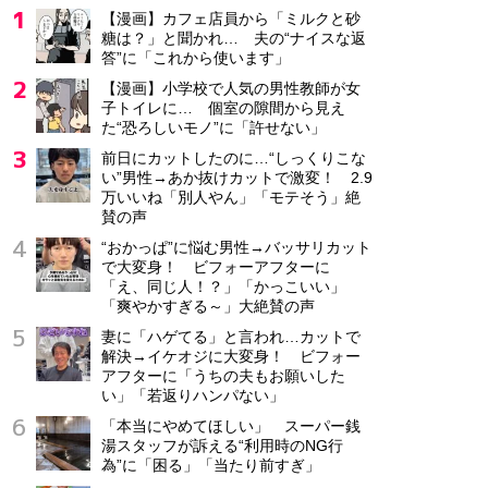
【漫画】カフェ店員から「ミルクと砂
糖は？」と聞かれ… 夫の“ナイスな返
答”に「これから使います」
【漫画】小学校で人気の男性教師が女
子トイレに… 個室の隙間から見え
た“恐ろしいモノ”に「許せない」
前日にカットしたのに…“しっくりこな
い”男性→あか抜けカットで激変！ 2.9
万いいね「別人やん」「モテそう」絶
賛の声
“おかっぱ”に悩む男性→バッサリカット
で大変身！ ビフォーアフターに
「え、同じ人！？」「かっこいい」
「爽やかすぎる～」大絶賛の声
妻に「ハゲてる」と言われ…カットで
解決→イケオジに大変身！ ビフォー
アフターに「うちの夫もお願いした
い」「若返りハンパない」
「本当にやめてほしい」 スーパー銭
湯スタッフが訴える“利用時のNG行
為”に「困る」「当たり前すぎ」