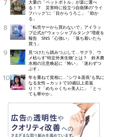
大量の「ペットボトル」が楽に運べ
る！？ 災害時に役立つ自衛隊の“ライ
フハック”に「目からうろこ」「助か
る」
「転売ヤーから買わないで」アイラッ
プ公式が“ウォッシャブルタンク”増産を
報告 SNS「心強い」「落ち着いたら
買う」
見つけたら踏みつぶして…サクラ、ウ
メ枯らす“特定外来生物”とは？ 鈴木農
水相の注意喚起に「怖い」「迷わずつ
ぶす」
年を重ねて貧相に…“シワ＆面長”も気に
なる女性→カットで10歳以上若返
り！？「めちゃくちゃ美人に」「とっ
ても華やか」