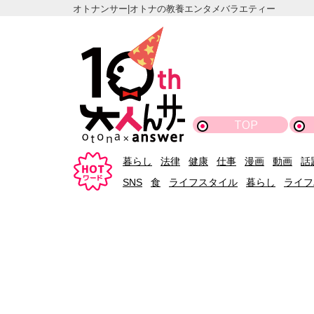
オトナンサー|オトナの教養エンタメバラエティー
TOP
暮らし
法律
健康
仕事
漫画
動画
話
SNS
食
ライフスタイル
暮らし
ライフ