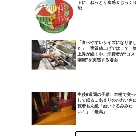
トに ねっとり食感＆じっく
能
「食べやすいサイズになりま
た」→実質値上げでは！？ 
上昇が続く中、消費者が“コス
削減”を実感する場面
生後6週間の子猫、本棚で突っ
して眠る…あまりのかわいさ
聴者もん絶「ぬいぐるみみた
い！」「最高」