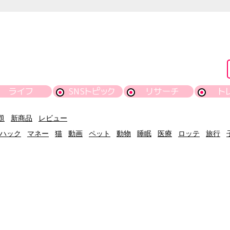
ライフ
SNSトピック
リサーチ
ト
題
新商品
レビュー
ハック
マネー
猫
動画
ペット
動物
睡眠
医療
ロッテ
旅行