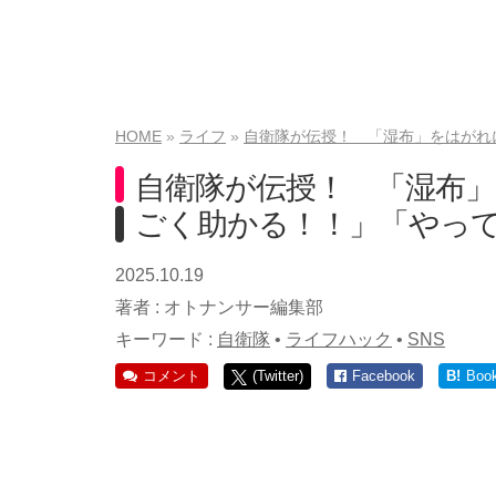
HOME
ライフ
自衛隊が伝授！ 「湿布」をはがれ
自衛隊が伝授！ 「湿布」
ごく助かる！！」「やっ
2025.10.19
著者 :
オトナンサー編集部
キーワード :
自衛隊
•
ライフハック
•
SNS
コメント
(Twitter)
Facebook
B!
Boo