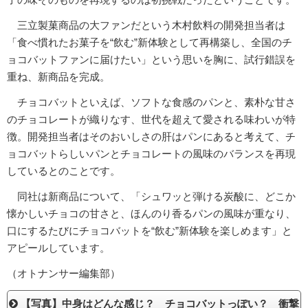
三立製菓商品の大ファンだという木村飲料の開発担当者は
「食べ慣れたお菓子を“飲む”新体験として再構築し、全国のチ
ョコバットファンに届けたい」という思いを胸に、試行錯誤を
重ね、新商品を完成。
チョコバットといえば、ソフトな食感のパンと、素朴な甘さ
のチョコレートが織りなす、世代を超えて愛される味わいが特
徴。開発担当者はそのおいしさの肝はパンにあると考えて、チ
ョコバットらしいパンとチョコレートの風味のバランスを再現
しているとのことです。
同社は新商品について、「シュワッと弾ける炭酸に、どこか
懐かしいチョコの甘さと、ほんのり香るパンの風味が重なり、
口にするたびにチョコバットを“飲む”新体験を楽しめます」と
アピールしています。
（オトナンサー編集部）
【写真】中身はどんな感じ？ チョコバットっぽい？ 衝撃