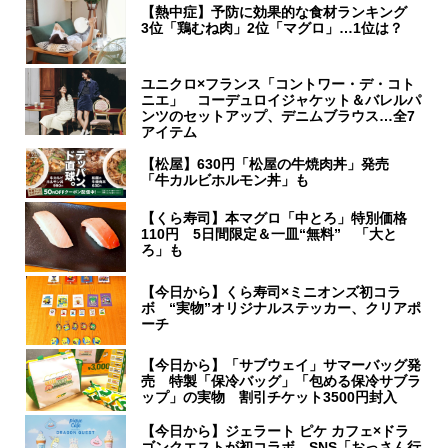
【熱中症】予防に効果的な食材ランキング
3位「鶏むね肉」2位「マグロ」…1位は？
ユニクロ×フランス「コントワー・デ・コト
ニエ」 コーデュロイジャケット＆バレルパ
ンツのセットアップ、デニムブラウス…全7
アイテム
【松屋】630円「松屋の牛焼肉丼」発売
「牛カルビホルモン丼」も
【くら寿司】本マグロ「中とろ」特別価格
110円 5日間限定＆一皿“無料” 「大と
ろ」も
【今日から】くら寿司×ミニオンズ初コラ
ボ “実物”オリジナルステッカー、クリアポ
ーチ
【今日から】「サブウェイ」サマーバッグ発
売 特製「保冷バッグ」「包める保冷サブラ
ップ」の実物 割引チケット3500円封入
【今日から】ジェラート ピケ カフェ×ドラ
ゴンクエストが初コラボ SNS「おっさん行