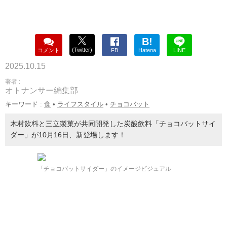
B!
(Twitter)
コメント
FB
Hatena
LINE
2025.10.15
著者 :
オトナンサー編集部
キーワード :
食
•
ライフスタイル
•
チョコバット
木村飲料と三立製菓が共同開発した炭酸飲料「チョコバットサイ
ダー」が10月16日、新登場します！
「チョコバットサイダー」のイメージビジュアル