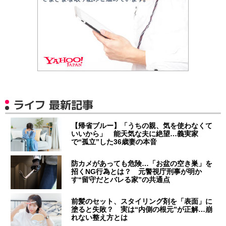
ライフ 最新記事
【帰省ブルー】「うちの親、気を使わなくて
いいから」 能天気な夫に絶望…義実家
で“孤立”した36歳妻の本音
防カメがあっても危険…「お盆の空き巣」を
招くNG行為とは？ 元警視庁刑事が明か
す“留守だとバレる家”の共通点
前髪のセット、スタイリング剤を「表面」に
塗ると失敗？ 実は“内側の根元”が正解…崩
れない整え方とは