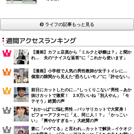
ライフの記事もっと見る
週間アクセスランキング
【漫画】カフェ店員から「ミルクと砂糖は？」と聞か
れ… 夫の“ナイスな返答”に「これから使います」
【漫画】小学校で人気の男性教師が女子トイレに…
個室の隙間から見えた“恐ろしいモノ”に「許せない」
前日にカットしたのに…“しっくりこない”男性→あか
抜けカットで激変！ 2.9万いいね「別人やん」「モ
テそう」絶賛の声
“おかっぱ”に悩む男性→バッサリカットで大変身！
ビフォーアフターに「え、同じ人！？」「かっこい
い」「爽やかすぎる～」大絶賛の声
妻に「ハゲてる」と言われ…カットで解決→イケオジ