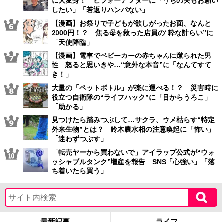
に大変身！ ビフォーアフターに「うちの夫もお願い
したい」「若返りハンパない」
【漫画】お祭りで子どもが欲しがったお面、なんと
2000円！？ 焦る母を救った店員の“粋な計らい”に
「天使降臨」
【漫画】電車でベビーカーの赤ちゃんに蹴られた男
性 怒ると思いきや…“意外な本音”に「なんてすて
き！」
大量の「ペットボトル」が楽に運べる！？ 災害時に
役立つ自衛隊の“ライフハック”に「目からうろこ」
「助かる」
見つけたら踏みつぶして…サクラ、ウメ枯らす“特定
外来生物”とは？ 鈴木農水相の注意喚起に「怖い」
「迷わずつぶす」
「転売ヤーから買わないで」アイラップ公式が“ウォ
ッシャブルタンク”増産を報告 SNS「心強い」「落
ち着いたら買う」
最新記事
ライフ