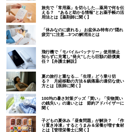
旅先で「常用薬」を切らした…薬局で何を伝
える？ “あると助かる情報”とお薬手帳の活
用法とは【薬剤師に聞く】
「休みなのに疲れる」 お盆休み特有の“隠れ
疲労”に注意…3つの解消法とは
飛行機で「モバイルバッテリー」使用禁止
知らずに充電し“発火”したら巨額の賠償責
任？【弁護士解説】
夏の旅行と重なる…「生理」どう乗り切
る？ 月経移動の方法＆鎮痛薬の適切な使い
方とは【医師に聞く】
100均の暑さ対策グッズ「買い」「安物買い
の銭失い」の違いとは 節約アドバイザーに
聞く
子どもの夏休み「昼食問題」が解決？ 「作
り置き冷凍」するとうまみ＆栄養が増す食材
とは【管理栄養士に聞く】