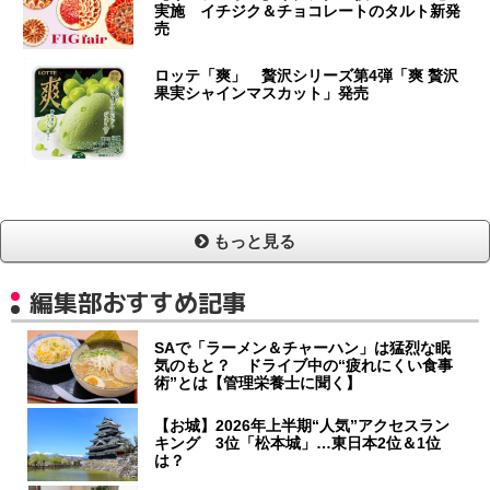
実施 イチジク＆チョコレートのタルト新発
売
ロッテ「爽」 贅沢シリーズ第4弾「爽 贅沢
果実シャインマスカット」発売
もっと見る
編集部おすすめ記事
SAで「ラーメン＆チャーハン」は猛烈な眠
気のもと？ ドライブ中の“疲れにくい食事
術”とは【管理栄養士に聞く】
【お城】2026年上半期“人気”アクセスラン
キング 3位「松本城」…東日本2位＆1位
は？