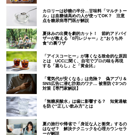
カロリーは砂糖の半分…甘味料「マルチトー
ル」は血糖値高めの人が使ってOK？ 注意
点を糖尿病専門医が解説
夏休みの出費を劇的カット！ 節約アドバイ
ザーが教える「0円レジャー」と“おうち外
食”の裏ワザ
「アイスコーヒー」が薄くなる致命的な原因
とは UCCに聞く、自宅でプロの味を再現
する「蒸らし」と「黄金比」
「電気代が安くなる」は危険？ 偽アプリ＆
SNS広告に潜む詐欺のワナ… 被害防ぐ3つの
対策【専門家解説】
「無糖炭酸水」は歯に影響する？ 知覚過敏
を防ぐ“正しい飲み方”とは
夏の旅行や帰省で「身近な人と衝突」するの
はなぜ？ 解決テクニックを心理カウンセラ
ーが解説