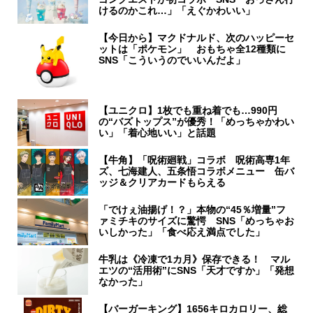
けるのかこれ…」「えぐかわいい」
【今日から】マクドナルド、次のハッピーセ
ットは「ポケモン」 おもちゃ全12種類に
SNS「こういうのでいいんだよ」
【ユニクロ】1枚でも重ね着でも…990円
の“バズトップス”が優秀！「めっちゃかわい
い」「着心地いい」と話題
【牛角】「呪術廻戦」コラボ 呪術高専1年
ズ、七海建人、五条悟コラボメニュー 缶バ
ッジ＆クリアカードもらえる
「でけぇ油揚げ！？」本物の“45％増量”フ
ァミチキのサイズに驚愕 SNS「めっちゃお
いしかった」「食べ応え満点でした」
牛乳は《冷凍で1カ月》保存できる！ マル
エツの“活用術”にSNS「天才ですか」「発想
なかった」
【バーガーキング】1656キロカロリー、総