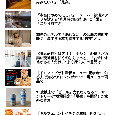
みみたい！」「最高」
「本当にやめてほしい」 スーパー銭湯スタ
ッフが訴える“利用時のNG行為”に「困る」
「当たり前すぎ」
旅先のホテルで「眠れない」のは脳の防衛本
能？ 高すぎる枕を調整する“裏技”とは
《弾丸旅行》はアリ？ ナシ？ SNS「バカ
高い交通費を払うのはちょっと」「お金に余
裕がある人だけ」“よく行く人”の意見は
【ドミノ・ピザ】看板メニュー“魔改造” 知
る人ぞ知る“アレンジポテト” 裏メニュー商
品化
35度以上で「ビール」売れなくなる？ サ
ントリーが“猛暑限定”「夏生」を開発した意
外な背景
【キルフェボン】イチジク主役「FIG fair」