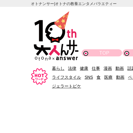
オトナンサー|オトナの教養エンタメバラエティー
TOP
暮らし
法律
健康
仕事
漫画
動画
話
ライフスタイル
SNS
食
医療
動画
ペ
ジェラートピケ