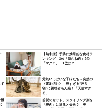
ア
【熱中症】予防に効果的な食材ラ
ンキング 3位「鶏むね肉」2位
「マグロ」…1位は？
、
元気いっぱいな子猫たち→突然の
らず
《電池切れ》 尊すぎる“座り
寝”に視聴者もん絶！「天使すぎ
る」
で機
前髪のセット、スタイリング剤を
ズ
「表面」に塗ると失敗？ 実