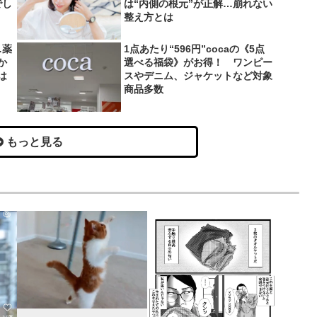
でし
は“内側の根元”が正解…崩れない
整え方とは
…薬
1点あたり“596円”cocaの《5点
か
選べる福袋》がお得！ ワンピー
は
スやデニム、ジャケットなど対象
商品多数
もっと見る