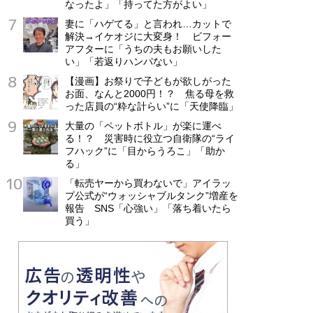
なったよ」「持ってた方がよい」
妻に「ハゲてる」と言われ…カットで
解決→イケオジに大変身！ ビフォー
アフターに「うちの夫もお願いした
い」「若返りハンパない」
【漫画】お祭りで子どもが欲しがった
お面、なんと2000円！？ 焦る母を救
った店員の“粋な計らい”に「天使降臨」
大量の「ペットボトル」が楽に運べ
る！？ 災害時に役立つ自衛隊の“ライ
フハック”に「目からうろこ」「助か
る」
「転売ヤーから買わないで」アイラッ
プ公式が“ウォッシャブルタンク”増産を
報告 SNS「心強い」「落ち着いたら
買う」