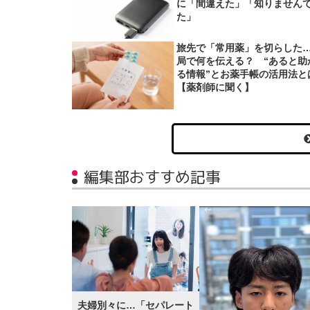
に「間違えた」「知りません
た」
旅先で「常用薬」を切らした
局で何を伝える？ “あると助
る情報”とお薬手帳の活用法と
【薬剤師に聞く】
編集部おすすめ記事
夫婦別々に…「セパレート