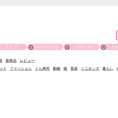
ライフ
SNSトピック
リサーチ
ト
題
新商品
レビュー
ット
ファッション
くら寿司
動物
猫
美容
ミニオンズ
暮らし