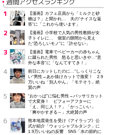
週間アクセスランキング
【漫画】カフェ店員から「ミルクと砂
糖は？」と聞かれ… 夫の“ナイスな返
答”に「これから使います」
【漫画】小学校で人気の男性教師が女
子トイレに… 個室の隙間から見え
た“恐ろしいモノ”に「許せない」
【漫画】電車でベビーカーの赤ちゃん
に蹴られた男性 怒ると思いきや…“意
外な本音”に「なんてすてき！」
前日にカットしたのに…“しっくりこな
い”男性→あか抜けカットで激変！ 2.9
万いいね「別人やん」「モテそう」絶
賛の声
“おかっぱ”に悩む男性→バッサリカット
で大変身！ ビフォーアフターに
「え、同じ人！？」「かっこいい」
「爽やかすぎる～」大絶賛の声
熊本地震発生を受け《アイラップ》公
式が紹介「ウォッシャブルタンク」に
1.9万いいねの反響 SNS「水の節約に