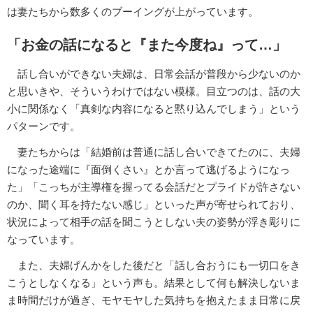
は妻たちから数多くのブーイングが上がっています。
「お金の話になると『また今度ね』って…」
話し合いができない夫婦は、日常会話が普段から少ないのか
と思いきや、そういうわけではない模様。目立つのは、話の大
小に関係なく「真剣な内容になると黙り込んでしまう」という
パターンです。
妻たちからは「結婚前は普通に話し合いできてたのに、夫婦
になった途端に『面倒くさい』とか言って逃げるようになっ
た」「こっちが主導権を握ってる会話だとプライドが許さない
のか、聞く耳を持たない感じ」といった声が寄せられており、
状況によって相手の話を聞こうとしない夫の姿勢が浮き彫りに
なっています。
また、夫婦げんかをした後だと「話し合おうにも一切口をき
こうとしなくなる」という声も。結果として何も解決しないま
ま時間だけが過ぎ、モヤモヤした気持ちを抱えたまま日常に戻