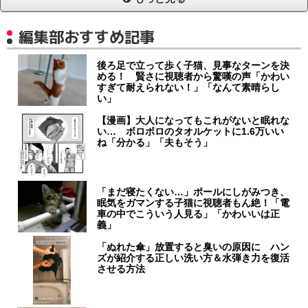
編集部おすすめ記事
後ろ足で立って歩く子猫、見事なターンを決
める！ 賢さに視聴者から驚嘆の声「かわい
すぎて耐えられない！」「なんて素晴らし
い」
【漫画】大人になってもこれがないと眠れな
い… ボロボロのタオルケットに1.6万いい
ね「分かる」「夫もそう」
「まだ寝たくない…」ポールにしがみつき、
眠気をガマンする子猫に視聴者もん絶！「電
車の中でこういう人見る」「かわいいは正
義」
「ぬれた傘」放置すると臭いの原因に ハン
ズが紹介する正しい洗い方＆水弾き力を復活
させる方法