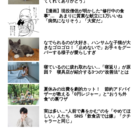
てくれてありがとう」
【漫画】現役僧侶が明かした“修行中の食
事”… あまりに質素な献立に1万いいね
「病気になりそう」「大変だ」
なでられるのが大好き、ハンサムな子猫が大
きなゴロゴロ！「止めないで」お手々をグー
パーする様子が愛らしすぎ
寝ているのに疲れ取れない…「寝返り」が原
因？ 寝具店が紹介する3つの“改善法”とは
夏休みの出費を劇的カット！ 節約アドバイ
ザーが教える「0円レジャー」と“おうち外
食”の裏ワザ
実は多い…“人前で鼻をかむ”のを「やめてほ
しい」人たち SNS「飲食店では嫌」「クチ
ャラーと同じ」