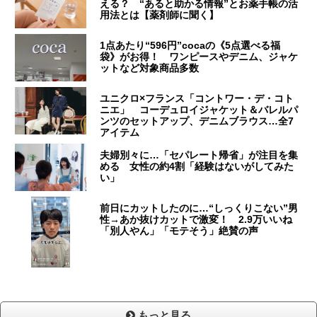
える？ “あると助かる情報”とお薬手帳の活
用法とは【薬剤師に聞く】
1点あたり“596円”cocaの《5点選べる福
袋》がお得！ ワンピースやデニム、ジャケ
ットなど対象商品多数
ユニクロ×フランス「コントワー・デ・コト
ニエ」 コーデュロイジャケット＆バレルパ
ンツのセットアップ、デニムブラウス…全7
アイテム
夫婦別々に…「セパレート帰省」が注目を集
める 女性の約4割「経験はないがしてみた
い」
前日にカットしたのに…“しっくりこない”男
性→あか抜けカットで激変！ 2.9万いいね
「別人やん」「モテそう」絶賛の声
もっと見る