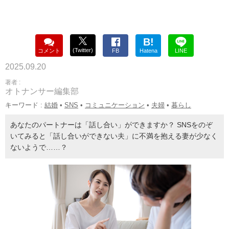
B!
(Twitter)
コメント
FB
Hatena
LINE
2025.09.20
著者 :
オトナンサー編集部
キーワード :
結婚
•
SNS
•
コミュニケーション
•
夫婦
•
暮らし
あなたのパートナーは「話し合い」ができますか？ SNSをのぞ
いてみると「話し合いができない夫」に不満を抱える妻が少なく
ないようで……？