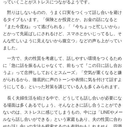
っていくことがストレスにつながるようです。
黙りはしないものの、うまく口実をつくって話し合いを避け
るタイプもいます。「保険とか投資とか、お金の話になると
『また今度ね』って逃げられる」「『今ちょっと忙しいから』
とかって先延ばしにされるけど、スマホとかいじってるし、そ
んな忙しいように見えないから腹立つ」などの声も上がってい
ました。
一方で、夫の性質を考慮して、話しやすい環境をつくるため
に「急に話を振るんじゃなくて、前もって『この日に話し合お
うよ』って念押ししておくとスムーズ」「空気が重くなると嫌
がられるから、徹底的に声のトーンや表情に気を付けて話すよ
うにしてる」といった対策を講じている人も多くみられます。
長く夫婦生活を続ける中で、どうしても話し合いが必要にな
る場面は多くあるでしょう。そんなときに話し合うことができ
ないのは、ストレスに感じてしまうもの。中には「LINEやメー
ルなら話し合いができる」という家庭もあり、夫の性質に合わ
せた話し合いの方法を模索するのも有効かもしれません。円満