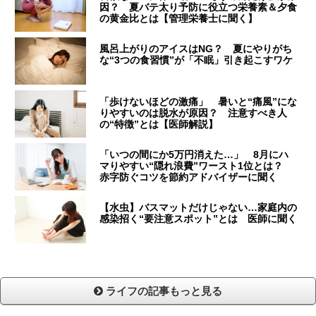
因？ 夏バテ太り予防に役立つ栄養素＆夕食
の黄金比とは【管理栄養士に聞く】
風呂上がりのアイスはNG？ 夏にやりがち
な“3つの食習慣”が「不眠」引き起こすワケ
「歩けないほどの激痛」 暑いと“痛風”にな
りやすいのは脱水が原因？ 注意すべき人
の“特徴”とは【医師解説】
「いつの間にか5万円消えた…」 8月にハ
マりやすい“隠れ浪費”ワースト1位とは？
赤字防ぐコツを節約アドバイザーに聞く
【水虫】バスマットだけじゃない…家庭内の
感染招く“要注意スポット”とは 医師に聞く
ライフの記事もっと見る