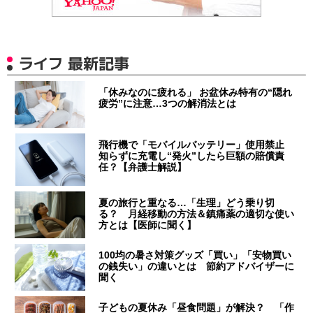
ライフ 最新記事
「休みなのに疲れる」 お盆休み特有の“隠れ
疲労”に注意…3つの解消法とは
飛行機で「モバイルバッテリー」使用禁止
知らずに充電し“発火”したら巨額の賠償責
任？【弁護士解説】
夏の旅行と重なる…「生理」どう乗り切
る？ 月経移動の方法＆鎮痛薬の適切な使い
方とは【医師に聞く】
100均の暑さ対策グッズ「買い」「安物買い
の銭失い」の違いとは 節約アドバイザーに
聞く
子どもの夏休み「昼食問題」が解決？ 「作