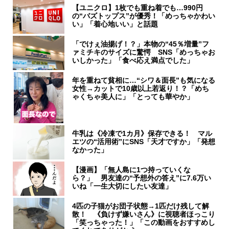
【ユニクロ】1枚でも重ね着でも…990円
の“バズトップス”が優秀！「めっちゃかわい
い」「着心地いい」と話題
「でけぇ油揚げ！？」本物の“45％増量”フ
ァミチキのサイズに驚愕 SNS「めっちゃお
いしかった」「食べ応え満点でした」
年を重ねて貧相に…“シワ＆面長”も気になる
女性→カットで10歳以上若返り！？「めち
ゃくちゃ美人に」「とっても華やか」
牛乳は《冷凍で1カ月》保存できる！ マル
エツの“活用術”にSNS「天才ですか」「発想
なかった」
【漫画】「無人島に1つ持っていくな
ら？」 男友達の“予想外の答え”に7.6万い
いね「一生大切にしたい友達」
4匹の子猫がお団子状態→1匹だけ残して解
散！ 《負けず嫌いさん》に視聴者ほっこり
「笑っちゃった！」「この動画をおすすめし