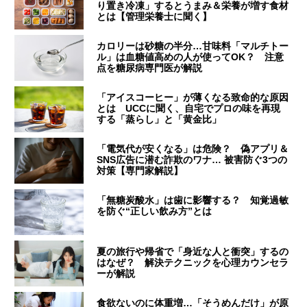
り置き冷凍」するとうまみ＆栄養が増す食材
とは【管理栄養士に聞く】
カロリーは砂糖の半分…甘味料「マルチトー
ル」は血糖値高めの人が使ってOK？ 注意
点を糖尿病専門医が解説
「アイスコーヒー」が薄くなる致命的な原因
とは UCCに聞く、自宅でプロの味を再現
する「蒸らし」と「黄金比」
「電気代が安くなる」は危険？ 偽アプリ＆
SNS広告に潜む詐欺のワナ… 被害防ぐ3つの
対策【専門家解説】
「無糖炭酸水」は歯に影響する？ 知覚過敏
を防ぐ“正しい飲み方”とは
夏の旅行や帰省で「身近な人と衝突」するの
はなぜ？ 解決テクニックを心理カウンセラ
ーが解説
食欲ないのに体重増…「そうめんだけ」が原