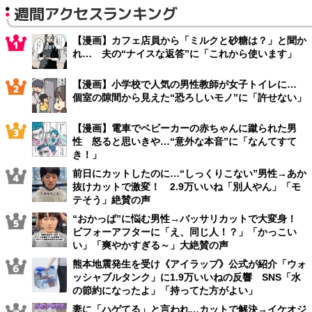
週間アクセスランキング
【漫画】カフェ店員から「ミルクと砂糖は？」と聞か
れ… 夫の“ナイスな返答”に「これから使います」
【漫画】小学校で人気の男性教師が女子トイレに…
個室の隙間から見えた“恐ろしいモノ”に「許せない」
【漫画】電車でベビーカーの赤ちゃんに蹴られた男
性 怒ると思いきや…“意外な本音”に「なんてすて
き！」
前日にカットしたのに…“しっくりこない”男性→あか
抜けカットで激変！ 2.9万いいね「別人やん」「モ
テそう」絶賛の声
“おかっぱ”に悩む男性→バッサリカットで大変身！
ビフォーアフターに「え、同じ人！？」「かっこい
い」「爽やかすぎる～」大絶賛の声
熊本地震発生を受け《アイラップ》公式が紹介「ウォ
ッシャブルタンク」に1.9万いいねの反響 SNS「水
の節約になったよ」「持ってた方がよい」
妻に「ハゲてる」と言われ…カットで解決→イケオジ