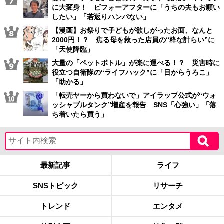
に大変身！ ビフォーアフターに「うちの夫もお願い
したい」「若返りハンパない」
【漫画】お祭りで子どもが欲しがったお面、なんと
2000円！？ 焦る母を救った店員の“粋な計らい”に
「天使降臨」
大量の「ペットボトル」が楽に運べる！？ 災害時に
役立つ自衛隊の“ライフハック”に「目からうろこ」
「助かる」
「転売ヤーから買わないで」アイラップ公式が“ウォ
ッシャブルタンク”増産を報告 SNS「心強い」「落
ち着いたら買う」
最新記事
ライフ
SNSトピック
リサーチ
トレンド
エンタメ