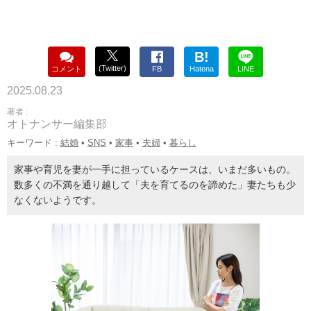
B!
(Twitter)
コメント
FB
Hatena
LINE
2025.08.23
著者 :
オトナンサー編集部
キーワード :
結婚
•
SNS
•
家事
•
夫婦
•
暮らし
家事や育児を妻が一手に担っているケースは、いまだ多いもの。
数多くの不満を通り越して「夫を育てるのを諦めた」妻たちも少
なくないようです。