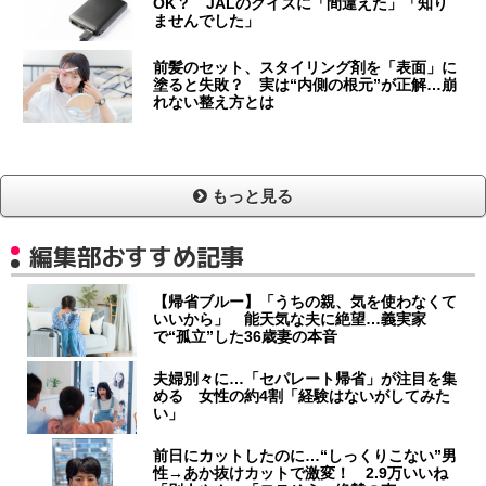
OK？ JALのクイズに「間違えた」「知り
ませんでした」
前髪のセット、スタイリング剤を「表面」に
塗ると失敗？ 実は“内側の根元”が正解…崩
れない整え方とは
もっと見る
編集部おすすめ記事
【帰省ブルー】「うちの親、気を使わなくて
いいから」 能天気な夫に絶望…義実家
で“孤立”した36歳妻の本音
夫婦別々に…「セパレート帰省」が注目を集
める 女性の約4割「経験はないがしてみた
い」
前日にカットしたのに…“しっくりこない”男
性→あか抜けカットで激変！ 2.9万いいね