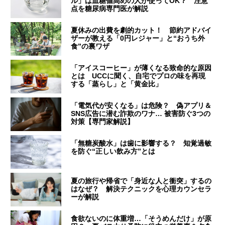
ル」は血糖値高めの人が使ってOK？ 注意
点を糖尿病専門医が解説
夏休みの出費を劇的カット！ 節約アドバイ
ザーが教える「0円レジャー」と“おうち外
食”の裏ワザ
「アイスコーヒー」が薄くなる致命的な原因
とは UCCに聞く、自宅でプロの味を再現
する「蒸らし」と「黄金比」
「電気代が安くなる」は危険？ 偽アプリ＆
SNS広告に潜む詐欺のワナ… 被害防ぐ3つの
対策【専門家解説】
「無糖炭酸水」は歯に影響する？ 知覚過敏
を防ぐ“正しい飲み方”とは
夏の旅行や帰省で「身近な人と衝突」するの
はなぜ？ 解決テクニックを心理カウンセラ
ーが解説
食欲ないのに体重増…「そうめんだけ」が原