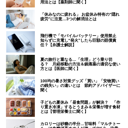
用法とは【薬剤師に聞く】
「休みなのに疲れる」 お盆休み特有の“隠れ
疲労”に注意…3つの解消法とは
飛行機で「モバイルバッテリー」使用禁止
知らずに充電し“発火”したら巨額の賠償責
任？【弁護士解説】
夏の旅行と重なる…「生理」どう乗り切
る？ 月経移動の方法＆鎮痛薬の適切な使い
方とは【医師に聞く】
100均の暑さ対策グッズ「買い」「安物買い
の銭失い」の違いとは 節約アドバイザーに
聞く
子どもの夏休み「昼食問題」が解決？ 「作
り置き冷凍」するとうまみ＆栄養が増す食材
とは【管理栄養士に聞く】
カロリーは砂糖の半分…甘味料「マルチトー