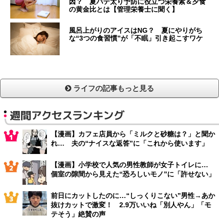
因？ 夏バテ太り予防に役立つ栄養素＆夕食
の黄金比とは【管理栄養士に聞く】
風呂上がりのアイスはNG？ 夏にやりがち
な“3つの食習慣”が「不眠」引き起こすワケ
ライフの記事もっと見る
週間アクセスランキング
【漫画】カフェ店員から「ミルクと砂糖は？」と聞か
れ… 夫の“ナイスな返答”に「これから使います」
【漫画】小学校で人気の男性教師が女子トイレに…
個室の隙間から見えた“恐ろしいモノ”に「許せない」
前日にカットしたのに…“しっくりこない”男性→あか
抜けカットで激変！ 2.9万いいね「別人やん」「モ
テそう」絶賛の声