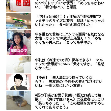
の“バズトップス”が優秀！「めっちゃかわい
い」「着心地いい」と話題
「でけぇ油揚げ！？」本物の“45％増量”フ
ァミチキのサイズに驚愕 SNS「めっちゃお
いしかった」「食べ応え満点でした」
年を重ねて貧相に…“シワ＆面長”も気になる
女性→カットで10歳以上若返り！？「めち
ゃくちゃ美人に」「とっても華やか」
牛乳は《冷凍で1カ月》保存できる！ マル
エツの“活用術”にSNS「天才ですか」「発想
なかった」
【漫画】「無人島に1つ持っていくな
ら？」 男友達の“予想外の答え”に7.6万い
いね「一生大切にしたい友達」
4匹の子猫がお団子状態→1匹だけ残して解
散！ 《負けず嫌いさん》に視聴者ほっこり
「笑っちゃった！」「この動画をおすすめし
てくれてありがとう」