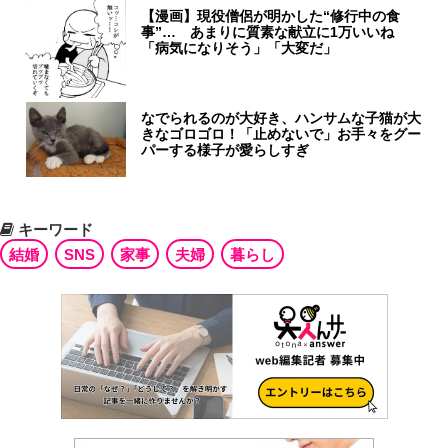
【漫画】現役僧侶が明かした“修行中の食
事”… あまりに質素な献立に1万いいね
「病気になりそう」「大変だ」
なでられるのが大好き、ハンサムな子猫が大
きなゴロゴロ！「止めないで」お手々をグー
パーする様子が愛らしすぎ
キーワード
結婚
SNS
家事
夫婦
暮らし