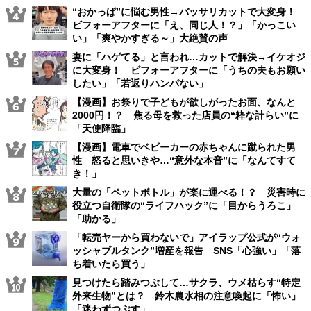
“おかっぱ”に悩む男性→バッサリカットで大変身！
ビフォーアフターに「え、同じ人！？」「かっこい
い」「爽やかすぎる～」大絶賛の声
妻に「ハゲてる」と言われ…カットで解決→イケオジ
に大変身！ ビフォーアフターに「うちの夫もお願い
したい」「若返りハンパない」
【漫画】お祭りで子どもが欲しがったお面、なんと
2000円！？ 焦る母を救った店員の“粋な計らい”に
「天使降臨」
【漫画】電車でベビーカーの赤ちゃんに蹴られた男
性 怒ると思いきや…“意外な本音”に「なんてすて
き！」
大量の「ペットボトル」が楽に運べる！？ 災害時に
役立つ自衛隊の“ライフハック”に「目からうろこ」
「助かる」
「転売ヤーから買わないで」アイラップ公式が“ウォ
ッシャブルタンク”増産を報告 SNS「心強い」「落
ち着いたら買う」
見つけたら踏みつぶして…サクラ、ウメ枯らす“特定
外来生物”とは？ 鈴木農水相の注意喚起に「怖い」
「迷わずつぶす」