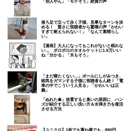
「別人やん」「モテそう」絶賛の声
後ろ足で立って歩く子猫、見事なターンを決
める！ 賢さに視聴者から驚嘆の声「かわい
すぎて耐えられない！」「なんて素晴らし
い」
【漫画】大人になってもこれがないと眠れな
い… ボロボロのタオルケットに1.6万いい
ね「分かる」「夫もそう」
「まだ寝たくない…」ポールにしがみつき、
眠気をガマンする子猫に視聴者もん絶！「電
車の中でこういう人見る」「かわいいは正
義」
「ぬれた傘」放置すると臭いの原因に ハン
ズが紹介する正しい洗い方＆水弾き力を復活
させる方法
【ユニクロ】1枚でも重ね着でも…990円