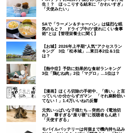
生！？ ほっこりする結末に「かわいすぎ」
「天使みたい」
SAで「ラーメン＆チャーハン」は猛烈な眠
気のもと？ ドライブ中の“疲れにくい食事
術”とは【管理栄養士に聞く】
【お城】2026年上半期“人気”アクセスラン
キング 3位「松本城」…東日本2位＆1位
は？
【熱中症】予防に効果的な食材ランキング
3位「鶏むね肉」2位「マグロ」…1位は？
【漫画】ほくろ切除の手術中、「痛い」と言
っていいか分からずガマン 「それ麻酔効い
てない！」1.4万いいねの反響
元気いっぱいな子猫たち→突然の《電池切
れ》 尊すぎる“座り寝”に視聴者もん絶！
「天使すぎる」
モバイルバッテリーは何個まで機内持ち込み