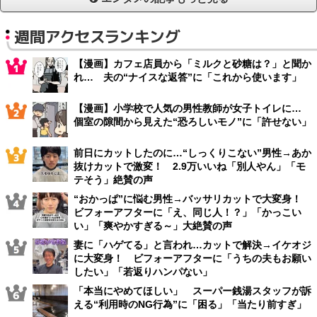
週間アクセスランキング
【漫画】カフェ店員から「ミルクと砂糖は？」と聞か
れ… 夫の“ナイスな返答”に「これから使います」
【漫画】小学校で人気の男性教師が女子トイレに…
個室の隙間から見えた“恐ろしいモノ”に「許せない」
前日にカットしたのに…“しっくりこない”男性→あか
抜けカットで激変！ 2.9万いいね「別人やん」「モ
テそう」絶賛の声
“おかっぱ”に悩む男性→バッサリカットで大変身！
ビフォーアフターに「え、同じ人！？」「かっこい
い」「爽やかすぎる～」大絶賛の声
妻に「ハゲてる」と言われ…カットで解決→イケオジ
に大変身！ ビフォーアフターに「うちの夫もお願い
したい」「若返りハンパない」
「本当にやめてほしい」 スーパー銭湯スタッフが訴
える“利用時のNG行為”に「困る」「当たり前すぎ」