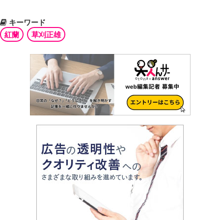
キーワード
紅蘭
草刈正雄