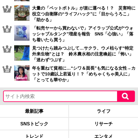
大量の「ペットボトル」が楽に運べる！？ 災害時に
役立つ自衛隊の“ライフハック”に「目からうろこ」
「助かる」
「転売ヤーから買わないで」アイラップ公式が“ウォ
ッシャブルタンク”増産を報告 SNS「心強い」「落
ち着いたら買う」
見つけたら踏みつぶして…サクラ、ウメ枯らす“特定
外来生物”とは？ 鈴木農水相の注意喚起に「怖い」
「迷わずつぶす」
年を重ねて貧相に…“シワ＆面長”も気になる女性→カ
ットで10歳以上若返り！？「めちゃくちゃ美人に」
「とっても華やか」
最新記事
ライフ
SNSトピック
リサーチ
トレンド
エンタメ