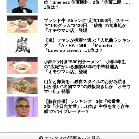
位「timelesz 佐藤勝利」2位「佐藤二朗」…
1位は？
ブランド牛“A5ランク”定食1650円、ステー
キ“140グラム”2420円 “破格”の食事処が
「オモウマい店」登場
【嵐】ファンが投票で選ぶ「人気曲ランキン
グ」 「A・RA・SHI」「Monster」
「Love so sweet」…1位は？
小鉢2つ付き“500円ラーメン” 小学4年生
の“広報”がいる創業43年の中華料理店
「オモウマい店」登場
山芋と卵黄を…独自スタイルのお好み焼き
口が荒い“名物ママ”の鉄板焼き店が「オモウ
マい店」登場
【脇役俳優】ランキング 3位「松重豊」、
2位「小日向文世」…1位は“主役を食う存在
感”のバイプレーヤー？
エンタメの記事もっと見る