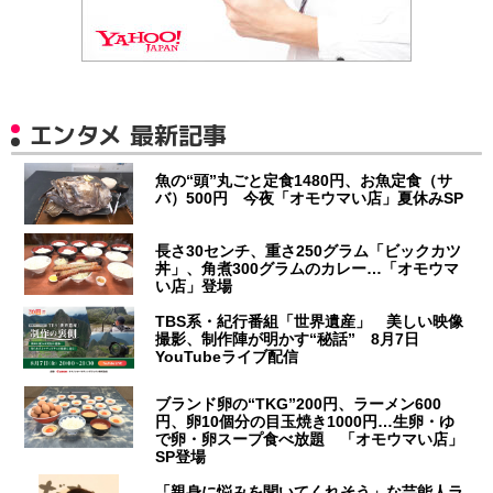
エンタメ 最新記事
魚の“頭”丸ごと定食1480円、お魚定食（サ
バ）500円 今夜「オモウマい店」夏休みSP
長さ30センチ、重さ250グラム「ビックカツ
丼」、角煮300グラムのカレー…「オモウマ
い店」登場
TBS系・紀行番組「世界遺産」 美しい映像
撮影、制作陣が明かす“秘話” 8月7日
YouTubeライブ配信
ブランド卵の“TKG”200円、ラーメン600
円、卵10個分の目玉焼き1000円…生卵・ゆ
で卵・卵スープ食べ放題 「オモウマい店」
SP登場
「親身に悩みを聞いてくれそう」な芸能人ラ