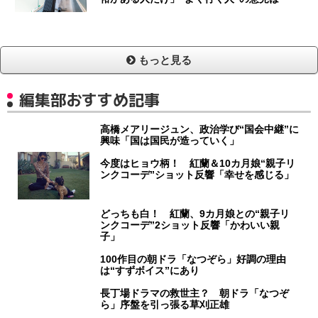
もっと見る
編集部おすすめ記事
高橋メアリージュン、政治学び“国会中継”に
興味「国は国民が造っていく」
今度はヒョウ柄！ 紅蘭＆10カ月娘“親子リ
ンクコーデ”ショット反響「幸せを感じる」
どっちも白！ 紅蘭、9カ月娘との“親子リ
ンクコーデ”2ショット反響「かわいい親
子」
100作目の朝ドラ「なつぞら」好調の理由
は“すずボイス”にあり
長丁場ドラマの救世主？ 朝ドラ「なつぞ
ら」序盤を引っ張る草刈正雄