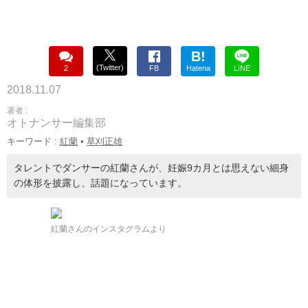
B!
(Twitter)
2
FB
Hatena
LINE
2018.11.07
著者 :
オトナンサー編集部
キーワード :
紅蘭
•
草刈正雄
タレントでダンサーの紅蘭さんが、妊娠9カ月とは思えない細身
の体形を披露し、話題になっています。
紅蘭さんのインスタグラムより