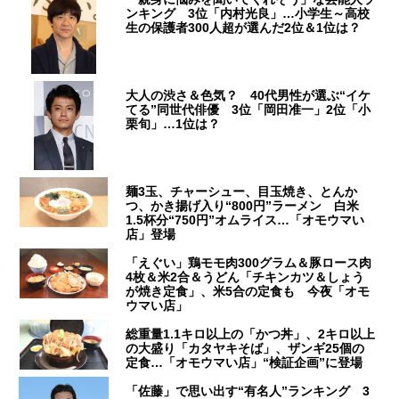
ンキング 3位「内村光良」…小学生～高校
生の保護者300人超が選んだ2位＆1位は？
大人の渋さ＆色気？ 40代男性が選ぶ“イケ
てる”同世代俳優 3位「岡田准一」2位「小
栗旬」…1位は？
麺3玉、チャーシュー、目玉焼き、とんか
つ、かき揚げ入り“800円”ラーメン 白米
1.5杯分“750円”オムライス…「オモウマい
店」登場
「えぐい」鶏モモ肉300グラム＆豚ロース肉
4枚＆米2合＆うどん「チキンカツ＆しょう
が焼き定食」、米5合の定食も 今夜「オモ
ウマい店」
総重量1.1キロ以上の「かつ丼」、2キロ以上
の大盛り「カタヤキそば」、ザンギ25個の
定食…「オモウマい店」“検証企画”に登場
「佐藤」で思い出す“有名人”ランキング 3