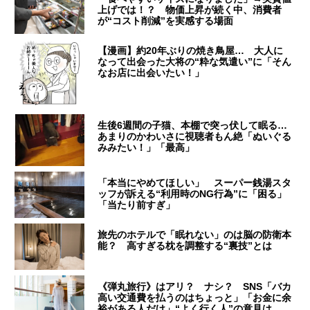
上げでは！？ 物価上昇が続く中、消費者
が“コスト削減”を実感する場面
【漫画】約20年ぶりの焼き鳥屋… 大人に
なって出会った大将の“粋な気遣い”に「そん
なお店に出会いたい！」
生後6週間の子猫、本棚で突っ伏して眠る…
あまりのかわいさに視聴者もん絶「ぬいぐる
みみたい！」「最高」
「本当にやめてほしい」 スーパー銭湯スタ
ッフが訴える“利用時のNG行為”に「困る」
「当たり前すぎ」
旅先のホテルで「眠れない」のは脳の防衛本
能？ 高すぎる枕を調整する“裏技”とは
《弾丸旅行》はアリ？ ナシ？ SNS「バカ
高い交通費を払うのはちょっと」「お金に余
裕がある人だけ」“よく行く人”の意見は