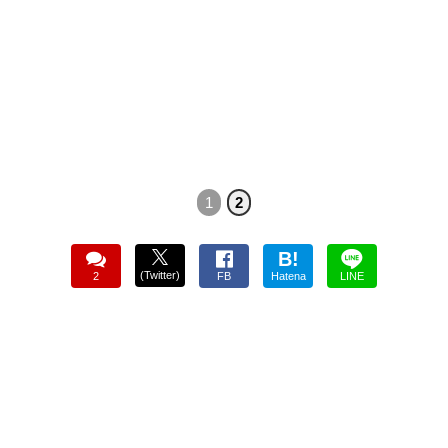
1
2
B!
(Twitter)
2
FB
Hatena
LINE