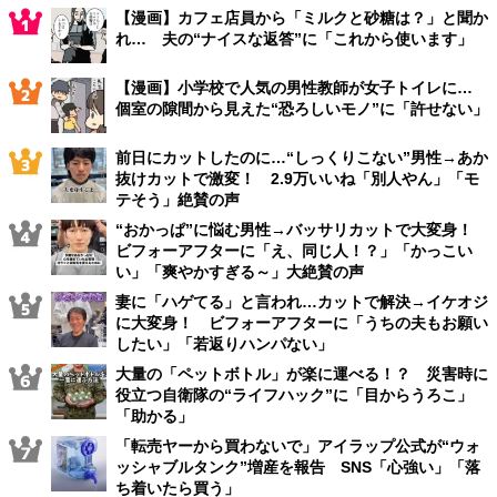
【漫画】カフェ店員から「ミルクと砂糖は？」と聞か
れ… 夫の“ナイスな返答”に「これから使います」
【漫画】小学校で人気の男性教師が女子トイレに…
個室の隙間から見えた“恐ろしいモノ”に「許せない」
前日にカットしたのに…“しっくりこない”男性→あか
抜けカットで激変！ 2.9万いいね「別人やん」「モ
テそう」絶賛の声
“おかっぱ”に悩む男性→バッサリカットで大変身！
ビフォーアフターに「え、同じ人！？」「かっこい
い」「爽やかすぎる～」大絶賛の声
妻に「ハゲてる」と言われ…カットで解決→イケオジ
に大変身！ ビフォーアフターに「うちの夫もお願い
したい」「若返りハンパない」
大量の「ペットボトル」が楽に運べる！？ 災害時に
役立つ自衛隊の“ライフハック”に「目からうろこ」
「助かる」
「転売ヤーから買わないで」アイラップ公式が“ウォ
ッシャブルタンク”増産を報告 SNS「心強い」「落
ち着いたら買う」