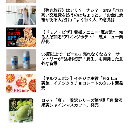
《弾丸旅行》はアリ？ ナシ？ SNS「バカ
高い交通費を払うのはちょっと」「お金に余
裕がある人だけ」“よく行く人”の意見は
【ドミノ・ピザ】看板メニュー“魔改造” 知
る人ぞ知る“アレンジポテト” 裏メニュー商
品化
35度以上で「ビール」売れなくなる？ サ
ントリーが“猛暑限定”「夏生」を開発した意
外な背景
【キルフェボン】イチジク主役「FIG fair」
実施 イチジク＆チョコレートのタルト新発
売
ロッテ「爽」 贅沢シリーズ第4弾「爽 贅沢
果実シャインマスカット」発売