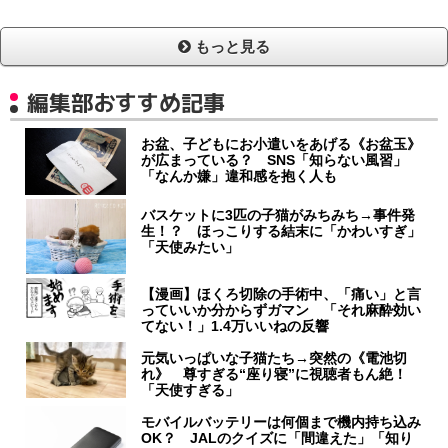
もっと見る
編集部おすすめ記事
お盆、子どもにお小遣いをあげる《お盆玉》
が広まっている？ SNS「知らない風習」
「なんか嫌」違和感を抱く人も
バスケットに3匹の子猫がみちみち→事件発
生！？ ほっこりする結末に「かわいすぎ」
「天使みたい」
【漫画】ほくろ切除の手術中、「痛い」と言
っていいか分からずガマン 「それ麻酔効い
てない！」1.4万いいねの反響
元気いっぱいな子猫たち→突然の《電池切
れ》 尊すぎる“座り寝”に視聴者もん絶！
「天使すぎる」
モバイルバッテリーは何個まで機内持ち込み
OK？ JALのクイズに「間違えた」「知り