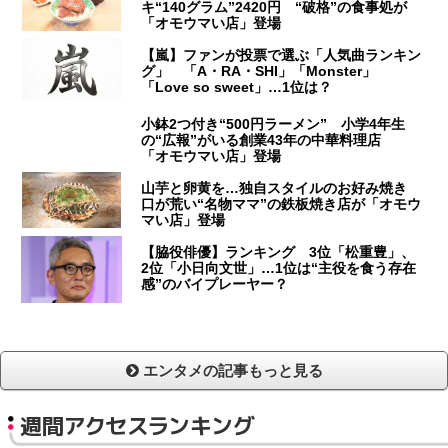
キ“140グラム”2420円 “破格”の食事処が
「オモウマい店」登場
【嵐】ファンが投票で選ぶ「人気曲ランキン
グ」 「A・RA・SHI」「Monster」
「Love so sweet」…1位は？
小鉢2つ付き“500円ラーメン” 小学4年生
の“広報”がいる創業43年の中華料理店
「オモウマい店」登場
山芋と卵黄を…独自スタイルのお好み焼き
口が荒い“名物ママ”の鉄板焼き店が「オモウ
マい店」登場
【脇役俳優】ランキング 3位「松重豊」、
2位「小日向文世」…1位は“主役を食う存在
感”のバイプレーヤー？
エンタメの記事もっと見る
週間アクセスランキング