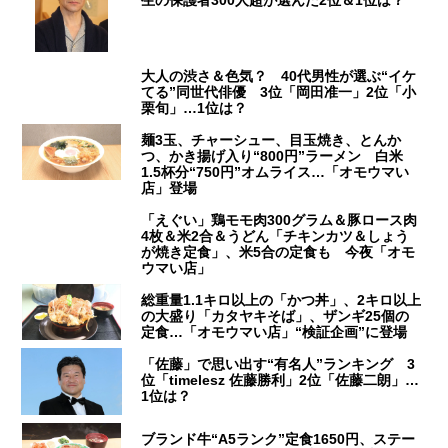
生の保護者300人超が選んだ2位＆1位は？
大人の渋さ＆色気？ 40代男性が選ぶ“イケ
てる”同世代俳優 3位「岡田准一」2位「小
栗旬」…1位は？
麺3玉、チャーシュー、目玉焼き、とんか
つ、かき揚げ入り“800円”ラーメン 白米
1.5杯分“750円”オムライス…「オモウマい
店」登場
「えぐい」鶏モモ肉300グラム＆豚ロース肉
4枚＆米2合＆うどん「チキンカツ＆しょう
が焼き定食」、米5合の定食も 今夜「オモ
ウマい店」
総重量1.1キロ以上の「かつ丼」、2キロ以上
の大盛り「カタヤキそば」、ザンギ25個の
定食…「オモウマい店」“検証企画”に登場
「佐藤」で思い出す“有名人”ランキング 3
位「timelesz 佐藤勝利」2位「佐藤二朗」…
1位は？
ブランド牛“A5ランク”定食1650円、ステー