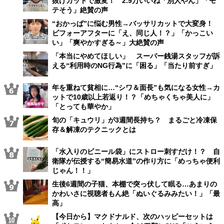
抜けカットで激変！ 2.9万いいね「別人やん」「モ
テそう」絶賛の声
“おかっぱ”に悩む男性→バッサリカットで大変身！
ビフォーアフターに「え、同じ人！？」「かっこい
い」「爽やかすぎる～」大絶賛の声
「本当にやめてほしい」 スーパー銭湯スタッフが訴
える“利用時のNG行為”に「困る」「当たり前すぎ」
年を重ねて貧相に…“シワ＆面長”も気になる女性→カ
ットで10歳以上若返り！？「めちゃくちゃ美人に」
「とっても華やか」
旬の「キュウリ」が3週間長持ち？ まるごと冷凍保
存＆解凍のテクニックとは
「水入りのビニール袋」にストロー刺すだけ！？ 自
衛隊が伝授する“簡易水道”の作り方に「めっちゃ便利
じゃん！！」
生後6週間の子猫、本棚で突っ伏して眠る…あまりの
かわいさに視聴者もん絶「ぬいぐるみみたい！」「最
高」
【今日から】マクドナルド、次のハッピーセットは