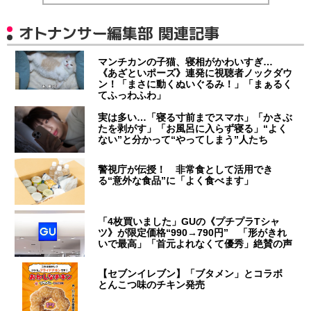
オトナンサー編集部 関連記事
マンチカンの子猫、寝相がかわいすぎ…
《あざといポーズ》連発に視聴者ノックダウ
ン！「まさに動くぬいぐるみ！」「まぁるく
てふっわふわ」
実は多い…「寝る寸前までスマホ」「かさぶ
たを剥がす」「お風呂に入らず寝る」“よく
ない”と分かって“やってしまう”人たち
警視庁が伝授！ 非常食として活用でき
る“意外な食品”に「よく食べます」
「4枚買いました」GUの《プチプラTシャ
ツ》が限定価格“990→790円” 「形がきれ
いで最高」「首元よれなくて優秀」絶賛の声
【セブンイレブン】「ブタメン」とコラボ
とんこつ味のチキン発売