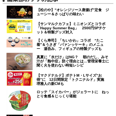
【松のや】“オレンジソース唐揚げ”定食 ジ
ューシー＆さっぱりの味わい
【サンマルクカフェ】ミニオンズとコラボ
「Happy Summer Bag」 2500円SPチケ
ット＆特製グッズ封入
【くら寿司】「ちいかわ」コラボ “たこ
着”＆うさぎ「パァンッケーキ」のメニュ
ー 湯呑み、フィギュアの特製グッズも
真夏に「水だけ」はNG？ 朝のだし、みそ
汁が「熱中症」防ぐ理由とは…管理栄養士に
聞く火を使わない時短レシピ
【マクドナルド】ポテトM・Lサイズ“お
得”に 12日間限定「トクニナルド」実施
堺雅人の新CMも
ロッテ「スイカバー」がジェラートに ねっ
とり食感＆じっくり堪能