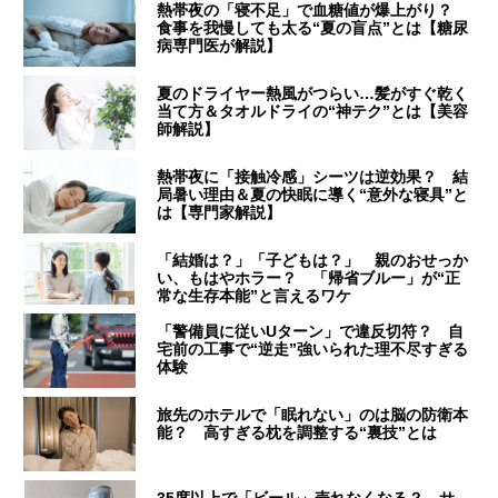
熱帯夜の「寝不足」で血糖値が爆上がり？
食事を我慢しても太る“夏の盲点”とは【糖尿
病専門医が解説】
夏のドライヤー熱風がつらい…髪がすぐ乾く
当て方＆タオルドライの“神テク”とは【美容
師解説】
熱帯夜に「接触冷感」シーツは逆効果？ 結
局暑い理由＆夏の快眠に導く“意外な寝具”と
は【専門家解説】
「結婚は？」「子どもは？」 親のおせっか
い、もはやホラー？ 「帰省ブルー」が“正
常な生存本能”と言えるワケ
「警備員に従いUターン」で違反切符？ 自
宅前の工事で“逆走”強いられた理不尽すぎる
体験
旅先のホテルで「眠れない」のは脳の防衛本
能？ 高すぎる枕を調整する“裏技”とは
35度以上で「ビール」売れなくなる？ サ