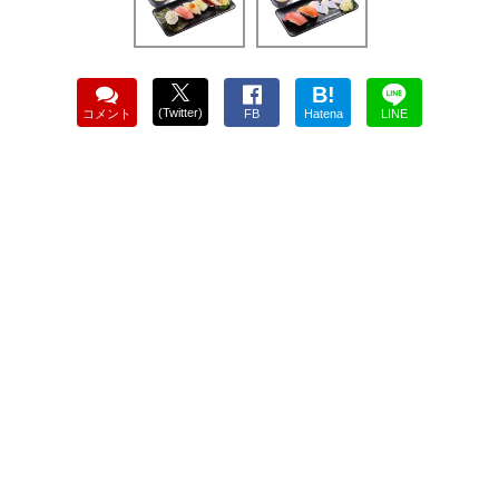
B!
(Twitter)
コメント
FB
Hatena
LINE