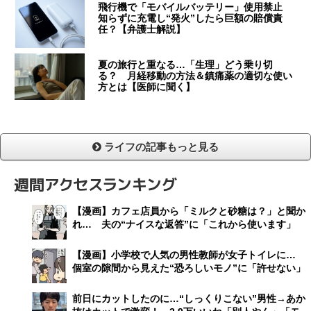
飛行機で「モバイルバッテリー」使用禁止
知らずに充電し“発火”したら巨額の賠償責
任？【弁護士解説】
夏の旅行と重なる…「生理」どう乗り切
る？ 月経移動の方法＆鎮痛薬の適切な使い
方とは【医師に聞く】
ライフの記事もっと見る
週間アクセスランキング
【漫画】カフェ店員から「ミルクと砂糖は？」と聞か
れ… 夫の“ナイスな返答”に「これから使います」
【漫画】小学校で人気の男性教師が女子トイレに…
個室の隙間から見えた“恐ろしいモノ”に「許せない」
前日にカットしたのに…“しっくりこない”男性→あか