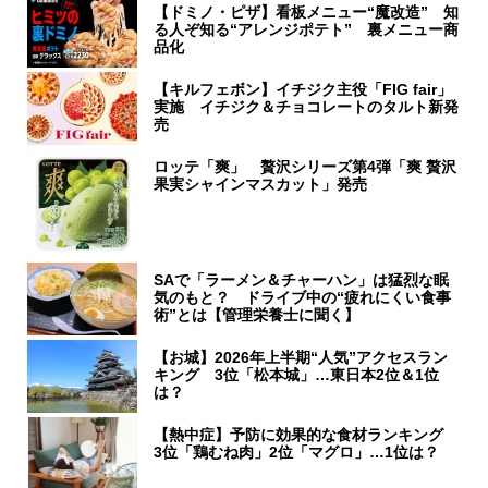
【ドミノ・ピザ】看板メニュー“魔改造” 知
る人ぞ知る“アレンジポテト” 裏メニュー商
品化
【キルフェボン】イチジク主役「FIG fair」
実施 イチジク＆チョコレートのタルト新発
売
ロッテ「爽」 贅沢シリーズ第4弾「爽 贅沢
果実シャインマスカット」発売
SAで「ラーメン＆チャーハン」は猛烈な眠
気のもと？ ドライブ中の“疲れにくい食事
術”とは【管理栄養士に聞く】
【お城】2026年上半期“人気”アクセスラン
キング 3位「松本城」…東日本2位＆1位
は？
【熱中症】予防に効果的な食材ランキング
3位「鶏むね肉」2位「マグロ」…1位は？