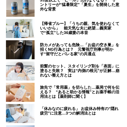
ントリーが“猛暑限定”「夏生」を開発した意
外な背景
【帰省ブルー】「うちの親、気を使わなくて
いいから」 能天気な夫に絶望…義実家
で“孤立”した36歳妻の本音
防カメがあっても危険…「お盆の空き巣」を
招くNG行為とは？ 元警視庁刑事が明か
す“留守だとバレる家”の共通点
前髪のセット、スタイリング剤を「表面」に
塗ると失敗？ 実は“内側の根元”が正解…崩
れない整え方とは
旅先で「常用薬」を切らした…薬局で何を伝
える？ “あると助かる情報”とお薬手帳の活
用法とは【薬剤師に聞く】
「休みなのに疲れる」 お盆休み特有の“隠れ
疲労”に注意…3つの解消法とは