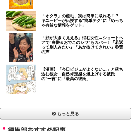
「オクラ」の産毛、実は簡単に取れる！？
キユーピーが伝授する“簡単テク”に「めっち
ゃ有益な情報をゲット」
「顔が大きく見える」悩む女性→ショートヘ
アで“白髪＆おでこのシワ”もカバー！「若返
って別人みたい」「あか抜けてきれい」称賛
の声
【漫画】「今日ビジュがよくない…」と落ち
込む彼女 自己肯定感を爆上げする彼氏
の“一言”に「最高の彼氏」
もっと見る
編集部おすすめ記事