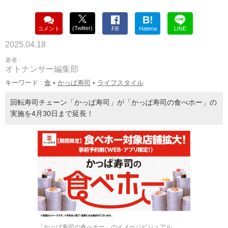
B!
(Twitter)
コメント
FB
Hatena
LINE
2025.04.18
著者 :
オトナンサー編集部
キーワード :
食
•
かっぱ寿司
•
ライフスタイル
回転寿司チェーン「かっぱ寿司」が「かっぱ寿司の食べホー」の
実施を4月30日まで延長！
「かっぱ寿司の食べホー」のイメージビジュアル