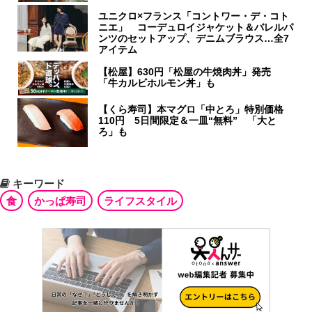
ユニクロ×フランス「コントワー・デ・コト
ニエ」 コーデュロイジャケット＆バレルパ
ンツのセットアップ、デニムブラウス…全7
アイテム
【松屋】630円「松屋の牛焼肉丼」発売
「牛カルビホルモン丼」も
【くら寿司】本マグロ「中とろ」特別価格
110円 5日間限定＆一皿“無料” 「大と
ろ」も
キーワード
食
かっぱ寿司
ライフスタイル