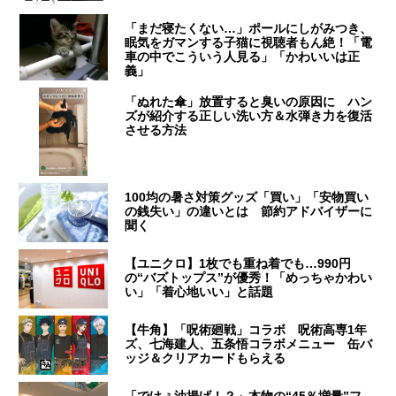
「まだ寝たくない…」ポールにしがみつき、
眠気をガマンする子猫に視聴者もん絶！「電
車の中でこういう人見る」「かわいいは正
義」
「ぬれた傘」放置すると臭いの原因に ハン
ズが紹介する正しい洗い方＆水弾き力を復活
させる方法
100均の暑さ対策グッズ「買い」「安物買い
の銭失い」の違いとは 節約アドバイザーに
聞く
【ユニクロ】1枚でも重ね着でも…990円
の“バズトップス”が優秀！「めっちゃかわい
い」「着心地いい」と話題
【牛角】「呪術廻戦」コラボ 呪術高専1年
ズ、七海建人、五条悟コラボメニュー 缶バ
ッジ＆クリアカードもらえる