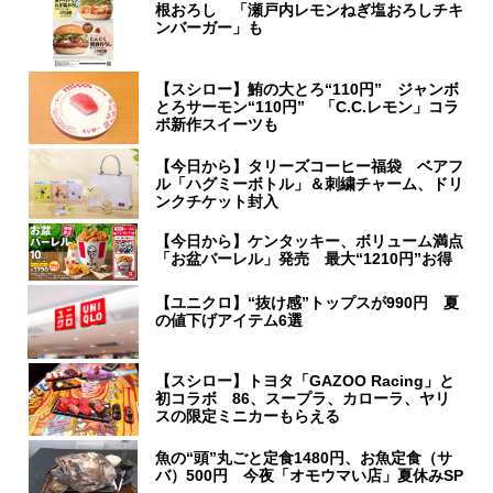
根おろし 「瀬戸内レモンねぎ塩おろしチキ
ンバーガー」も
【スシロー】鮪の大とろ“110円” ジャンボ
とろサーモン“110円” 「C.C.レモン」コラ
ボ新作スイーツも
【今日から】タリーズコーヒー福袋 ベアフ
ル「ハグミーボトル」＆刺繍チャーム、ドリ
ンクチケット封入
【今日から】ケンタッキー、ボリューム満点
「お盆バーレル」発売 最大“1210円”お得
【ユニクロ】“抜け感”トップスが990円 夏
の値下げアイテム6選
【スシロー】トヨタ「GAZOO Racing」と
初コラボ 86、スープラ、カローラ、ヤリ
スの限定ミニカーもらえる
魚の“頭”丸ごと定食1480円、お魚定食（サ
バ）500円 今夜「オモウマい店」夏休みSP