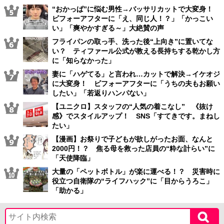
“おかっぱ”に悩む男性→バッサリカットで大変身！
ビフォーアフターに「え、同じ人！？」「かっこい
い」「爽やかすぎる～」大絶賛の声
フライパンの取っ手、洗った後“上向き”に置いてな
い？ ティファール公式が教える長持ちする乾かし方
に「知らなかった」
妻に「ハゲてる」と言われ…カットで解決→イケオジ
に大変身！ ビフォーアフターに「うちの夫もお願い
したい」「若返りハンパない」
【ユニクロ】スタッフの“人気の着こなし” 《抜け
感》でスタイルアップ！ SNS「すてきです。まねし
たい」
【漫画】お祭りで子どもが欲しがったお面、なんと
2000円！？ 焦る母を救った店員の“粋な計らい”に
「天使降臨」
大量の「ペットボトル」が楽に運べる！？ 災害時に
役立つ自衛隊の“ライフハック”に「目からうろこ」
「助かる」