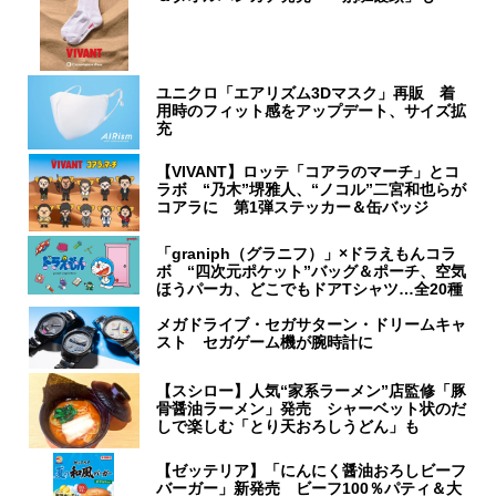
ユニクロ「エアリズム3Dマスク」再販 着
用時のフィット感をアップデート、サイズ拡
充
【VIVANT】ロッテ「コアラのマーチ」とコ
ラボ “乃木”堺雅人、“ノコル”二宮和也らが
コアラに 第1弾ステッカー＆缶バッジ
「graniph（グラニフ）」×ドラえもんコラ
ボ “四次元ポケット”バッグ＆ポーチ、空気
ほうパーカ、どこでもドアTシャツ…全20種
メガドライブ・セガサターン・ドリームキャ
スト セガゲーム機が腕時計に
【スシロー】人気“家系ラーメン”店監修「豚
骨醤油ラーメン」発売 シャーベット状のだ
しで楽しむ「とり天おろしうどん」も
【ゼッテリア】「にんにく醤油おろしビーフ
バーガー」新発売 ビーフ100％パティ＆大