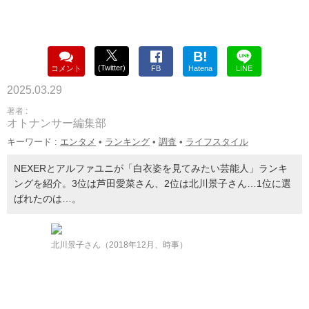
B!
(Twitter)
コメント
FB
Hatena
LINE
2025.03.29
著者 :
オトナンサー編集部
キーワード :
エンタメ
•
ランキング
•
調査
•
ライフスタイル
NEXERとアルファユニが「白衣姿を見てみたい芸能人」ランキ
ングを紹介。3位は芦田愛菜さん、2位は北川景子さん…1位に選
ばれたのは…。
北川景子さん（2018年12月、時事）