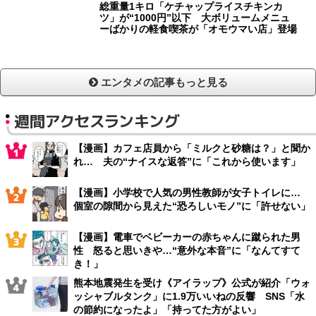
総重量1キロ「ケチャップライスチキンカ
ツ」が“1000円”以下 大ボリュームメニュ
ーばかりの軽食喫茶が「オモウマい店」登場
エンタメの記事もっと見る
週間アクセスランキング
【漫画】カフェ店員から「ミルクと砂糖は？」と聞か
れ… 夫の“ナイスな返答”に「これから使います」
【漫画】小学校で人気の男性教師が女子トイレに…
個室の隙間から見えた“恐ろしいモノ”に「許せない」
【漫画】電車でベビーカーの赤ちゃんに蹴られた男
性 怒ると思いきや…“意外な本音”に「なんてすて
き！」
熊本地震発生を受け《アイラップ》公式が紹介「ウォ
ッシャブルタンク」に1.9万いいねの反響 SNS「水
の節約になったよ」「持ってた方がよい」