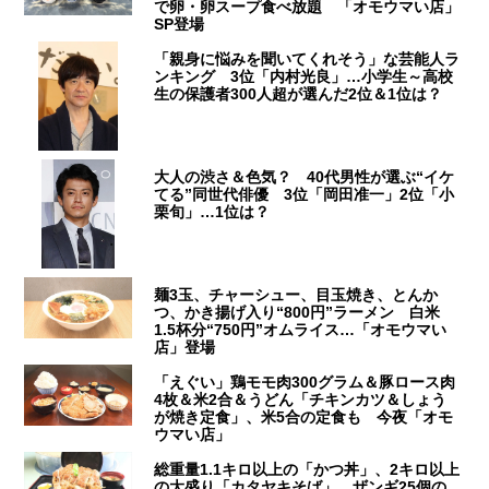
で卵・卵スープ食べ放題 「オモウマい店」
SP登場
「親身に悩みを聞いてくれそう」な芸能人ラ
ンキング 3位「内村光良」…小学生～高校
生の保護者300人超が選んだ2位＆1位は？
大人の渋さ＆色気？ 40代男性が選ぶ“イケ
てる”同世代俳優 3位「岡田准一」2位「小
栗旬」…1位は？
麺3玉、チャーシュー、目玉焼き、とんか
つ、かき揚げ入り“800円”ラーメン 白米
1.5杯分“750円”オムライス…「オモウマい
店」登場
「えぐい」鶏モモ肉300グラム＆豚ロース肉
4枚＆米2合＆うどん「チキンカツ＆しょう
が焼き定食」、米5合の定食も 今夜「オモ
ウマい店」
総重量1.1キロ以上の「かつ丼」、2キロ以上
の大盛り「カタヤキそば」、ザンギ25個の