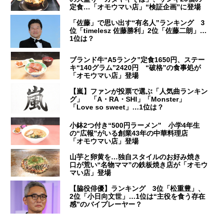
定食…「オモウマい店」“検証企画”に登場
「佐藤」で思い出す“有名人”ランキング 3
位「timelesz 佐藤勝利」2位「佐藤二朗」…
1位は？
ブランド牛“A5ランク”定食1650円、ステー
キ“140グラム”2420円 “破格”の食事処が
「オモウマい店」登場
【嵐】ファンが投票で選ぶ「人気曲ランキン
グ」 「A・RA・SHI」「Monster」
「Love so sweet」…1位は？
小鉢2つ付き“500円ラーメン” 小学4年生
の“広報”がいる創業43年の中華料理店
「オモウマい店」登場
山芋と卵黄を…独自スタイルのお好み焼き
口が荒い“名物ママ”の鉄板焼き店が「オモウ
マい店」登場
【脇役俳優】ランキング 3位「松重豊」、
2位「小日向文世」…1位は“主役を食う存在
感”のバイプレーヤー？