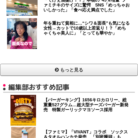
「でけぇ油揚げ！？」本物の“45％増量”フ
ァミチキのサイズに驚愕 SNS「めっちゃお
いしかった」「食べ応え満点でした」
年を重ねて貧相に…“シワ＆面長”も気になる
女性→カットで10歳以上若返り！？「めち
ゃくちゃ美人に」「とっても華やか」
もっと見る
編集部おすすめ記事
【バーガーキング】1656キロカロリー、総
重量527グラム…超大型チーズバーガー新発
売 特製ガーリックマヨソース採用
【ファミマ】「VIVANT」コラボ ソックス
＆タオルハンカチ発売 「別班饅頭」も