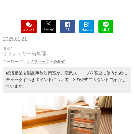
B!
(Twitter)
コメント
FB
Hatena
LINE
2025.01.21
著者 :
オトナンサー編集部
キーワード :
ライフハック
•
経産省
経済産業省製品事故対策室が、電気ストーブを安全に使うために
チェックすべきポイントについて、Xの公式アカウントで紹介し
ています。