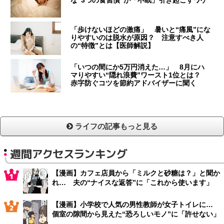
な“3つの食習慣”が「不眠」引き起こすワケ
「歩けないほどの激痛」 暑いと“痛風”にな
りやすいのは脱水が原因？ 注意すべき人
の“特徴”とは【医師解説】
「いつの間にか5万円消えた…」 8月にハ
マりやすい“隠れ浪費”ワースト1位とは？
赤字防ぐコツを節約アドバイザーに聞く
ライフの記事もっと見る
週間アクセスランキング
【漫画】カフェ店員から「ミルクと砂糖は？」と聞か
れ… 夫の“ナイスな返答”に「これから使います」
【漫画】小学校で人気の男性教師が女子トイレに…
個室の隙間から見えた“恐ろしいモノ”に「許せない」