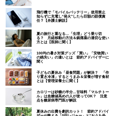
飛行機で「モバイルバッテリー」使用禁止
知らずに充電し“発火”したら巨額の賠償責
任？【弁護士解説】
夏の旅行と重なる…「生理」どう乗り切
る？ 月経移動の方法＆鎮痛薬の適切な使い
方とは【医師に聞く】
100均の暑さ対策グッズ「買い」「安物買い
の銭失い」の違いとは 節約アドバイザーに
聞く
子どもの夏休み「昼食問題」が解決？ 「作
り置き冷凍」するとうまみ＆栄養が増す食材
とは【管理栄養士に聞く】
カロリーは砂糖の半分…甘味料「マルチトー
ル」は血糖値高めの人が使ってOK？ 注意
点を糖尿病専門医が解説
夏休みの出費を劇的カット！ 節約アドバイ
ザーが教える「0円レジャー」と“おうち外