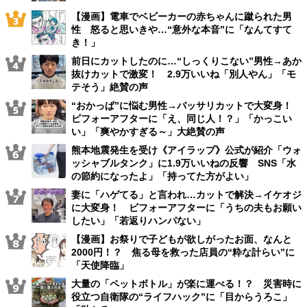
【漫画】電車でベビーカーの赤ちゃんに蹴られた男
性 怒ると思いきや…“意外な本音”に「なんてすて
き！」
前日にカットしたのに…“しっくりこない”男性→あか
抜けカットで激変！ 2.9万いいね「別人やん」「モ
テそう」絶賛の声
“おかっぱ”に悩む男性→バッサリカットで大変身！
ビフォーアフターに「え、同じ人！？」「かっこい
い」「爽やかすぎる～」大絶賛の声
熊本地震発生を受け《アイラップ》公式が紹介「ウォ
ッシャブルタンク」に1.9万いいねの反響 SNS「水
の節約になったよ」「持ってた方がよい」
妻に「ハゲてる」と言われ…カットで解決→イケオジ
に大変身！ ビフォーアフターに「うちの夫もお願い
したい」「若返りハンパない」
【漫画】お祭りで子どもが欲しがったお面、なんと
2000円！？ 焦る母を救った店員の“粋な計らい”に
「天使降臨」
大量の「ペットボトル」が楽に運べる！？ 災害時に
役立つ自衛隊の“ライフハック”に「目からうろこ」