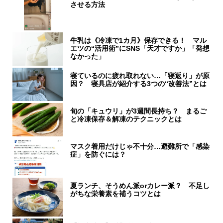
させる方法
牛乳は《冷凍で1カ月》保存できる！ マル
エツの“活用術”にSNS「天才ですか」「発想
なかった」
寝ているのに疲れ取れない…「寝返り」が原
因？ 寝具店が紹介する3つの“改善法”とは
旬の「キュウリ」が3週間長持ち？ まるご
と冷凍保存＆解凍のテクニックとは
マスク着用だけじゃ不十分…避難所で「感染
症」を防ぐには？
夏ランチ、そうめん派orカレー派？ 不足し
がちな栄養素を補うコツとは