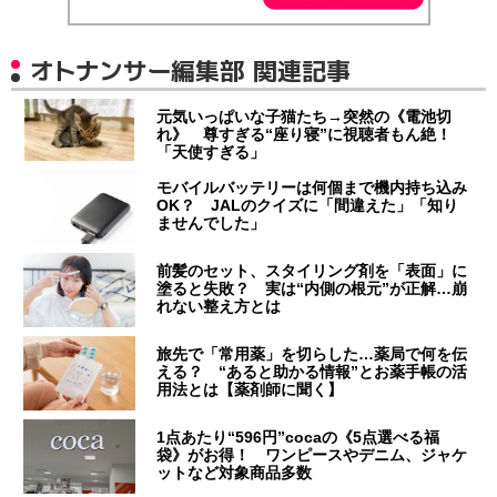
オトナンサー編集部 関連記事
元気いっぱいな子猫たち→突然の《電池切
れ》 尊すぎる“座り寝”に視聴者もん絶！
「天使すぎる」
モバイルバッテリーは何個まで機内持ち込み
OK？ JALのクイズに「間違えた」「知り
ませんでした」
前髪のセット、スタイリング剤を「表面」に
塗ると失敗？ 実は“内側の根元”が正解…崩
れない整え方とは
旅先で「常用薬」を切らした…薬局で何を伝
える？ “あると助かる情報”とお薬手帳の活
用法とは【薬剤師に聞く】
1点あたり“596円”cocaの《5点選べる福
袋》がお得！ ワンピースやデニム、ジャケ
ットなど対象商品多数