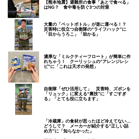
【熊本地震】避難所の食事「あとで食べる」
はNG？ 食中毒を防ぐ3つの対策
大量の「ペットボトル」が楽に運べる！？
災害時に役立つ自衛隊の“ライフハック”に
「目からうろこ」「助かる」
濃厚な「ミルクティーフロート」が簡単に作
れちゃう！ クーリッシュの“アレンジレシ
ピ”に「これは天才の発想」
自衛隊「ぜひ活用して」 災害時、ズボンを
「リュック」に変える“裏技”に「すごすぎ
る」「とても役に立ちます」
「冷蔵庫」の食材が思ったほど冷えてない…
どうして？ メーカーが紹介する“正しい詰
め方”に「知らなかった」