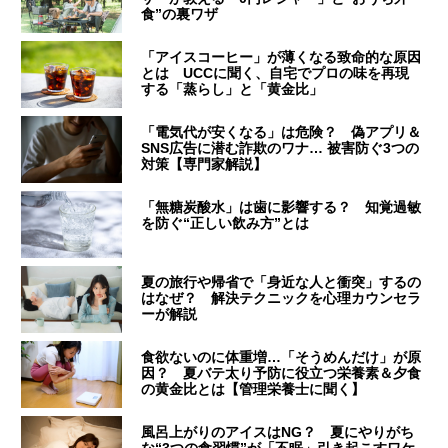
食”の裏ワザ
「アイスコーヒー」が薄くなる致命的な原因
とは UCCに聞く、自宅でプロの味を再現
する「蒸らし」と「黄金比」
「電気代が安くなる」は危険？ 偽アプリ＆
SNS広告に潜む詐欺のワナ… 被害防ぐ3つの
対策【専門家解説】
「無糖炭酸水」は歯に影響する？ 知覚過敏
を防ぐ“正しい飲み方”とは
夏の旅行や帰省で「身近な人と衝突」するの
はなぜ？ 解決テクニックを心理カウンセラ
ーが解説
食欲ないのに体重増…「そうめんだけ」が原
因？ 夏バテ太り予防に役立つ栄養素＆夕食
の黄金比とは【管理栄養士に聞く】
風呂上がりのアイスはNG？ 夏にやりがち