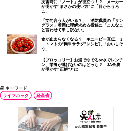
災害時に「ノート」が役立つ！？ メーカー
が明かす“まさかの使い方”に「目からうろ
こ」
「文句言う人がいる？」 消防職員の「サン
グラス」着用に理解求める投稿に「こんなこ
と言わせて申し訳ない」
食が止まらなくなる？ キユーピー直伝、ミ
ニトマトの“簡単サラダ”レシピに「おいしそ
う」
【ブロッコリー】お湯でゆでるor水でレンチ
ン、栄養が逃げないのはどっち？ JA全農
が明かす“正解”とは
キーワード
ライフハック
経産省