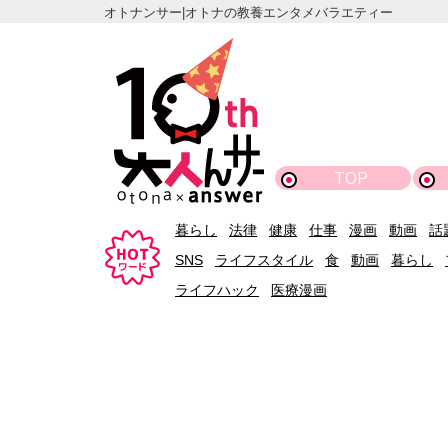
オトナンサー|オトナの教養エンタメバラエティー
TOP
暮らし
法律
健康
仕事
漫画
動画
話
SNS
ライフスタイル
食
動画
暮らし
ライフハック
医療漫画