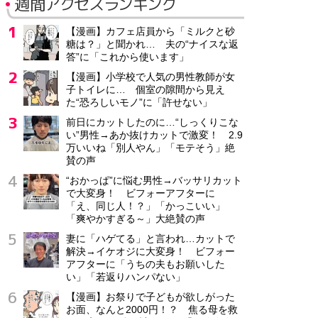
週間アクセスランキング
【漫画】カフェ店員から「ミルクと砂
糖は？」と聞かれ… 夫の“ナイスな返
答”に「これから使います」
【漫画】小学校で人気の男性教師が女
子トイレに… 個室の隙間から見え
た“恐ろしいモノ”に「許せない」
前日にカットしたのに…“しっくりこな
い”男性→あか抜けカットで激変！ 2.9
万いいね「別人やん」「モテそう」絶
賛の声
“おかっぱ”に悩む男性→バッサリカット
で大変身！ ビフォーアフターに
「え、同じ人！？」「かっこいい」
「爽やかすぎる～」大絶賛の声
妻に「ハゲてる」と言われ…カットで
解決→イケオジに大変身！ ビフォー
アフターに「うちの夫もお願いした
い」「若返りハンパない」
【漫画】お祭りで子どもが欲しがった
お面、なんと2000円！？ 焦る母を救