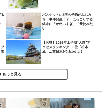
げる
バスケットに3匹の子猫がみちみ
？
ち→事件発生！？ ほっこりする
か
結末に「かわいすぎ」「天使みた
い」
」
【お城】2026年上半期“人気”ア
イブ
クセスランキング 3位「松本
【管
城」…東日本2位＆1位は？
もっと見る