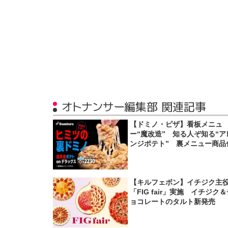
オトナンサー編集部 関連記事
【ドミノ・ピザ】看板メニュ
ー“魔改造” 知る人ぞ知る“ア
ンジポテト” 裏メニュー商品
【キルフェボン】イチジク主
「FIG fair」実施 イチジク
ョコレートのタルト新発売