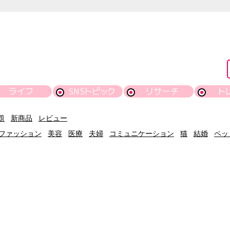
ライフ
SNSトピック
リサーチ
ト
題
新商品
レビュー
ファッション
美容
医療
夫婦
コミュニケーション
猫
結婚
ペッ