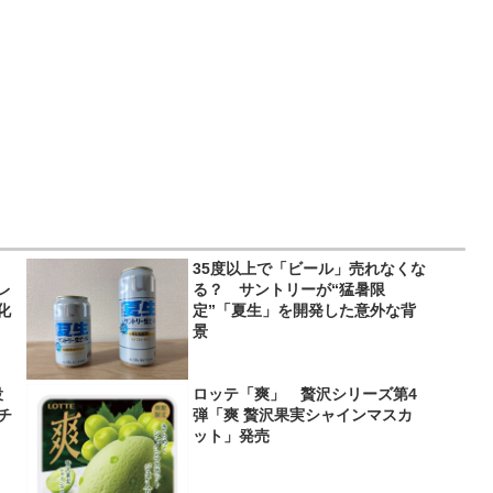
35度以上で「ビール」売れなくな
レ
る？ サントリーが“猛暑限
化
定”「夏生」を開発した意外な背
景
役
ロッテ「爽」 贅沢シリーズ第4
＆チ
弾「爽 贅沢果実シャインマスカ
ット」発売