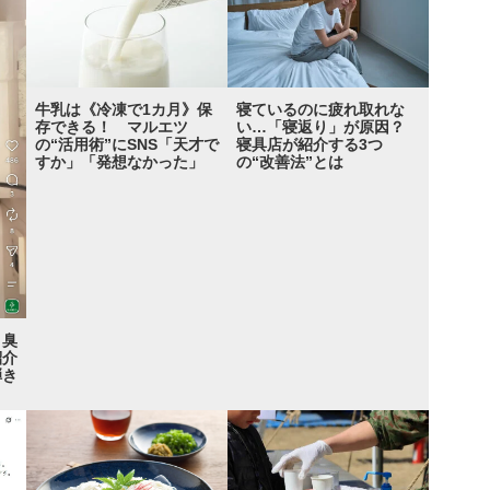
牛乳は《冷凍で1カ月》保
寝ているのに疲れ取れな
存できる！ マルエツ
い…「寝返り」が原因？
の“活用術”にSNS「天才で
寝具店が紹介する3つ
すか」「発想なかった」
の“改善法”とは
と臭
紹介
弾き