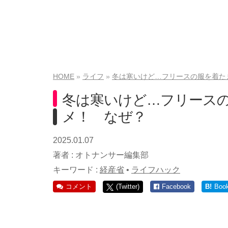
HOME
ライフ
冬は寒いけど…フリースの服を着た
冬は寒いけど…フリース
メ！ なぜ？
2025.01.07
著者 :
オトナンサー編集部
キーワード :
経産省
•
ライフハック
コメント
(Twitter)
Facebook
B!
Boo