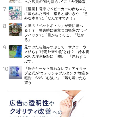
った店員の“粋な計らい”に「天使降臨」
【漫画】電車でベビーカーの赤ちゃん
に蹴られた男性 怒ると思いきや…“意
外な本音”に「なんてすてき！」
大量の「ペットボトル」が楽に運べ
る！？ 災害時に役立つ自衛隊の“ライ
フハック”に「目からうろこ」「助か
る」
見つけたら踏みつぶして…サクラ、ウ
メ枯らす“特定外来生物”とは？ 鈴木農
水相の注意喚起に「怖い」「迷わずつ
ぶす」
「転売ヤーから買わないで」アイラッ
プ公式が“ウォッシャブルタンク”増産を
報告 SNS「心強い」「落ち着いたら
買う」