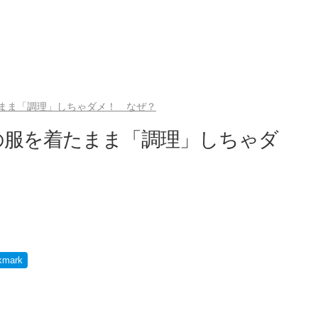
まま「調理」しちゃダメ！ なぜ？
の服を着たまま「調理」しちゃダ
kmark