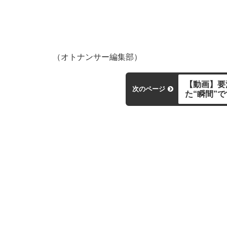
（オトナンサー編集部）
【動画】要
次のページ
た“瞬間”で