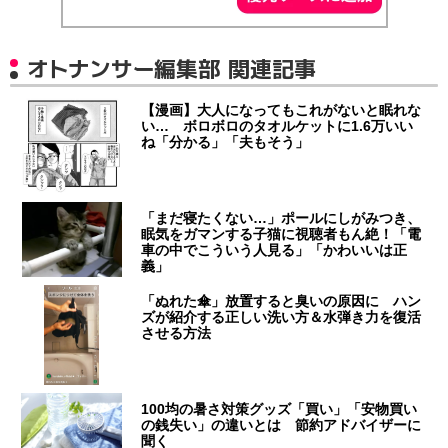
オトナンサー編集部 関連記事
【漫画】大人になってもこれがないと眠れな
い… ボロボロのタオルケットに1.6万いい
ね「分かる」「夫もそう」
「まだ寝たくない…」ポールにしがみつき、
眠気をガマンする子猫に視聴者もん絶！「電
車の中でこういう人見る」「かわいいは正
義」
「ぬれた傘」放置すると臭いの原因に ハン
ズが紹介する正しい洗い方＆水弾き力を復活
させる方法
100均の暑さ対策グッズ「買い」「安物買い
の銭失い」の違いとは 節約アドバイザーに
聞く