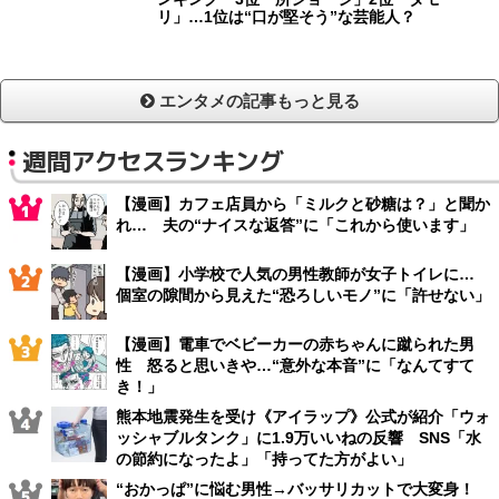
リ」…1位は“口が堅そう”な芸能人？
エンタメの記事もっと見る
週間アクセスランキング
【漫画】カフェ店員から「ミルクと砂糖は？」と聞か
れ… 夫の“ナイスな返答”に「これから使います」
【漫画】小学校で人気の男性教師が女子トイレに…
個室の隙間から見えた“恐ろしいモノ”に「許せない」
【漫画】電車でベビーカーの赤ちゃんに蹴られた男
性 怒ると思いきや…“意外な本音”に「なんてすて
き！」
熊本地震発生を受け《アイラップ》公式が紹介「ウォ
ッシャブルタンク」に1.9万いいねの反響 SNS「水
の節約になったよ」「持ってた方がよい」
“おかっぱ”に悩む男性→バッサリカットで大変身！