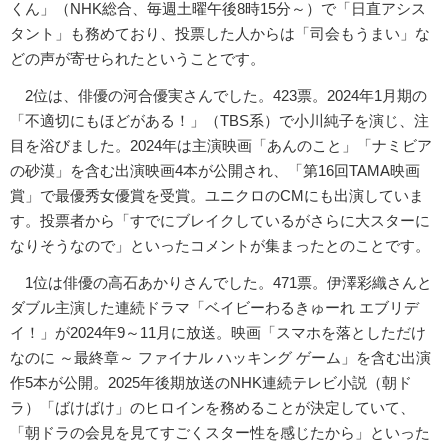
くん」（NHK総合、毎週土曜午後8時15分～）で「日直アシス
タント」も務めており、投票した人からは「司会もうまい」な
どの声が寄せられたということです。
2位は、俳優の河合優実さんでした。423票。2024年1月期の
「不適切にもほどがある！」（TBS系）で小川純子を演じ、注
目を浴びました。2024年は主演映画「あんのこと」「ナミビア
の砂漠」を含む出演映画4本が公開され、「第16回TAMA映画
賞」で最優秀女優賞を受賞。ユニクロのCMにも出演していま
す。投票者から「すでにブレイクしているがさらに大スターに
なりそうなので」といったコメントが集まったとのことです。
1位は俳優の高石あかりさんでした。471票。伊澤彩織さんと
ダブル主演した連続ドラマ「ベイビーわるきゅーれ エブリデ
イ！」が2024年9～11月に放送。映画「スマホを落としただけ
なのに ～最終章～ ファイナル ハッキング ゲーム」を含む出演
作5本が公開。2025年後期放送のNHK連続テレビ小説（朝ド
ラ）「ばけばけ」のヒロインを務めることが決定していて、
「朝ドラの会見を見てすごくスター性を感じたから」といった