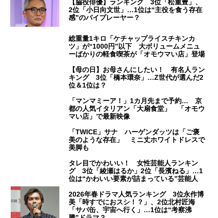
【脇役俳優】ランキング 3位「松重豊」、
2位「小日向文世」…1位は“主役を食う存在
感”のバイプレーヤー？
総重量1キロ「ケチャップライスチキンカ
ツ」が“1000円”以下 大ボリュームメニュ
ーばかりの軽食喫茶が「オモウマい店」登場
【母の日】お母さんにしたい！ 有名人ラン
キング 3位「橋本環奈」…Z世代が選んだ2
位＆1位は？
「マンマミーア！」1カ月先まで予約… 京
都の人気イタリアン「大扇食堂」 「オモウ
マい店」で最新映像
「TWICE」サナ ハーゲンダッツは「ご褒
美のような存在」 ミニ丈ホワイトドレスで
美脚も
タレ目でかわいい！ 女性芸能人ランキン
グ 3位「綾瀬はるか」2位「長濱ねる」…1
位は“かわいい要素が詰まっている”芸能人
2026年春ドラマ人気ランキング 3位永作博
美「時すでにおスシ！？」、2位北村匠海
「サバ缶、宇宙へ行く」…1位は“考察沸
騰”ドラマ？