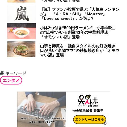
「オモウマい店」登場
【嵐】ファンが投票で選ぶ「人気曲ランキン
グ」 「A・RA・SHI」「Monster」
「Love so sweet」…1位は？
小鉢2つ付き“500円ラーメン” 小学4年生
の“広報”がいる創業43年の中華料理店
「オモウマい店」登場
山芋と卵黄を…独自スタイルのお好み焼き
口が荒い“名物ママ”の鉄板焼き店が「オモウ
マい店」登場
キーワード
エンタメ