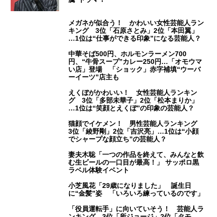
メガネが似合う！ かわいい女性芸能人ラン
キング 3位「石原さとみ」2位「本田翼」
…1位は“仕事ができる印象”になる芸能人？
中華そば500円、ホルモンラーメン700
円、“牛骨スープ”カレー250円…「オモウマ
い店」登場 「ショック」赤字補填“ウーバ
ーイーツ”店主も
えくぼがかわいい！ 女性芸能人ランキン
グ 3位「多部未華子」2位「松本まりか」
…1位は“笑顔とえくぼ”の印象の芸能人？
猫顔でイケメン！ 男性芸能人ランキング
3位「綾野剛」2位「吉沢亮」…1位は“小顔
でシャープな顔立ち”の芸能人？
妻夫木聡「一つの作品を終えて、みんなと飲
む生ビールの一口目が最高！」 サッポロ黒
ラベル体験イベント
小芝風花「29歳になりました」 誕生日
に“金髪”姿 「いろいろ練っているのです」
「役員運転手」に向いていそう！ 芸能人ラ
ンキング 3位「所ジョージ」2位「タモ