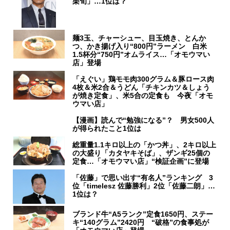
栗旬」…1位は？
麺3玉、チャーシュー、目玉焼き、とんか
つ、かき揚げ入り“800円”ラーメン 白米
1.5杯分“750円”オムライス…「オモウマい
店」登場
「えぐい」鶏モモ肉300グラム＆豚ロース肉
4枚＆米2合＆うどん「チキンカツ＆しょう
が焼き定食」、米5合の定食も 今夜「オモ
ウマい店」
【漫画】読んで“勉強になる”？ 男女500人
が得られたこと1位は
総重量1.1キロ以上の「かつ丼」、2キロ以上
の大盛り「カタヤキそば」、ザンギ25個の
定食…「オモウマい店」“検証企画”に登場
「佐藤」で思い出す“有名人”ランキング 3
位「timelesz 佐藤勝利」2位「佐藤二朗」…
1位は？
ブランド牛“A5ランク”定食1650円、ステー
キ“140グラム”2420円 “破格”の食事処が