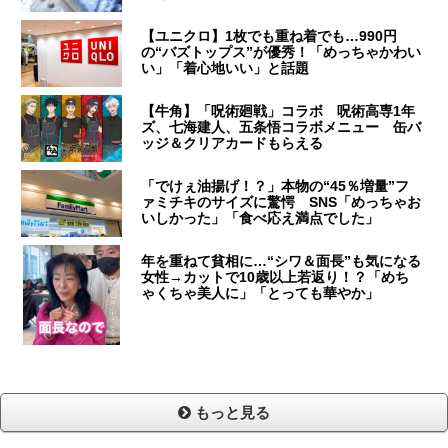
【ユニクロ】1枚でも重ね着でも…990円
の“バズトップス”が優秀！「めっちゃかわい
い」「着心地いい」と話題
【牛角】「呪術廻戦」コラボ 呪術高専1年
ズ、七海建人、五条悟コラボメニュー 缶バ
ッジ＆クリアカードもらえる
「でけぇ油揚げ！？」本物の“45％増量”フ
ァミチキのサイズに驚愕 SNS「めっちゃお
いしかった」「食べ応え満点でした」
年を重ねて貧相に…“シワ＆面長”も気になる
女性→カットで10歳以上若返り！？「めち
ゃくちゃ美人に」「とっても華やか」
もっと見る