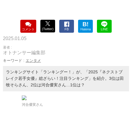
B!
(Twitter)
コメント
FB
Hatena
LINE
2025.01.05
著者 :
オトナンサー編集部
キーワード :
エンタメ
ランキングサイト「ランキングー！」が、「2025『ネクストブ
レイク若手女優』総ざらい！注目ランキング」を紹介。3位は田
牧そらさん、2位は河合優実さん…1位は？
河合優実さん