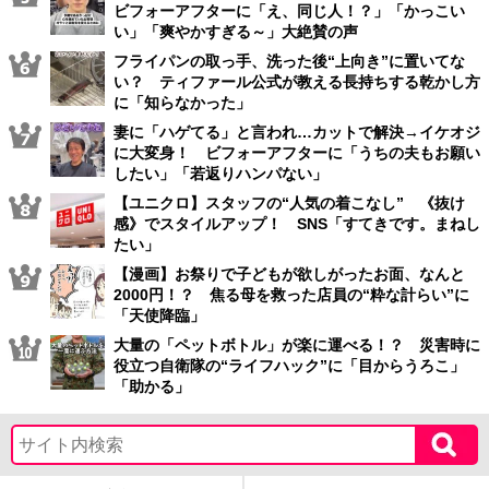
ビフォーアフターに「え、同じ人！？」「かっこい
い」「爽やかすぎる～」大絶賛の声
フライパンの取っ手、洗った後“上向き”に置いてな
い？ ティファール公式が教える長持ちする乾かし方
に「知らなかった」
妻に「ハゲてる」と言われ…カットで解決→イケオジ
に大変身！ ビフォーアフターに「うちの夫もお願い
したい」「若返りハンパない」
【ユニクロ】スタッフの“人気の着こなし” 《抜け
感》でスタイルアップ！ SNS「すてきです。まねし
たい」
【漫画】お祭りで子どもが欲しがったお面、なんと
2000円！？ 焦る母を救った店員の“粋な計らい”に
「天使降臨」
大量の「ペットボトル」が楽に運べる！？ 災害時に
役立つ自衛隊の“ライフハック”に「目からうろこ」
「助かる」