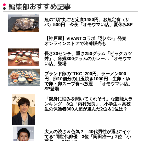
編集部おすすめ記事
魚の“頭”丸ごと定食1480円、お魚定食（サ
バ）500円 今夜「オモウマい店」夏休みSP
【神戸屋】VIVANTコラボ「別パン」発売
オンラインストアで冷凍販売も
長さ30センチ、重さ250グラム「ビックカツ
丼」、角煮300グラムのカレー…「オモウマ
い店」登場
ブランド卵の“TKG”200円、ラーメン600
円、卵10個分の目玉焼き1000円…生卵・ゆ
で卵・卵スープ食べ放題 「オモウマい店」
SP登場
「親身に悩みを聞いてくれそう」な芸能人ラ
ンキング 3位「内村光良」…小学生～高校
生の保護者300人超が選んだ2位＆1位は？
大人の渋さ＆色気？ 40代男性が選ぶ“イケ
てる”同世代俳優 3位「岡田准一」2位「小