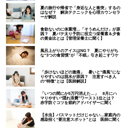
夏の旅行や帰省で「身近な人と衝突」するの
はなぜ？ 解決テクニックを心理カウンセラ
ーが解説
食欲ないのに体重増…「そうめんだけ」が原
因？ 夏バテ太り予防に役立つ栄養素＆夕食
の黄金比とは【管理栄養士に聞く】
風呂上がりのアイスはNG？ 夏にやりがち
な“3つの食習慣”が「不眠」引き起こすワケ
「歩けないほどの激痛」 暑いと“痛風”にな
りやすいのは脱水が原因？ 注意すべき人
の“特徴”とは【医師解説】
「いつの間にか5万円消えた…」 8月にハ
マりやすい“隠れ浪費”ワースト1位とは？
赤字防ぐコツを節約アドバイザーに聞く
【水虫】バスマットだけじゃない…家庭内の
感染招く“要注意スポット”とは 医師に聞く