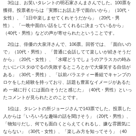
3位は、お笑いタレントの明石家さんまさんでした。100票を
獲得。投票者からは「実際にお話上手で面白いから」（10代・
女性）、「1日中楽しませてくれそうだから」（20代・男
性）、「一晩中面白い話をしてくれるに決まっているから」
（40代・男性）などの声が寄せられたということです。
2位は、俳優の大泉洋さんで、106票。回答では、「面白いの
で」（10代・男性）、「普通に会話してて楽しいが続きそうだ
から」（20代・女性）、「水曜どうでしょうのアラスカの時み
たいにパスタゆでるの失敗するところとかで大爆笑する自信が
ある」（30代・男性）、「以前バラエティー番組でキャンプの
ロケをした経験を持っており、話題も豊富なイメージがあるた
め 一緒に行くには面白そうだと感じた」（40代・男性）といっ
たコメントが見られたとのことです。
1位は、タレントの所ジョージさんで143票でした。投票した
人からは「いろいろな趣味の話を聞けそう」（20代・男性）、
「物知りだし、何でも面白くとらえてくれるし、嫌な雰囲気に
ならない」（30代・女性）、「楽しみ方を知ってそう」（40