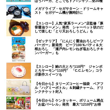
ほうパーカ、どこでもドアTシャツ…全20種
メガドライブ・セガサターン・ドリームキャ
スト セガゲーム機が腕時計に
【スシロー】人気“家系ラーメン”店監修「豚
骨醤油ラーメン」発売 シャーベット状のだ
しで楽しむ「とり天おろしうどん」も
【ゼッテリア】「にんにく醤油おろしビーフ
バーガー」新発売 ビーフ100％パティ＆大
根おろし 「瀬戸内レモンねぎ塩おろしチキ
ンバーガー」も
【スシロー】鮪の大とろ“110円” ジャンボ
とろサーモン“110円” 「C.C.レモン」コラ
ボ新作スイーツも
【今日から】タリーズコーヒー福袋 ベアフ
ル「ハグミーボトル」＆刺繍チャーム、ドリ
ンクチケット封入
【今日から】ケンタッキー、ボリューム満点
「お盆バーレル」発売 最大“1210円”お得