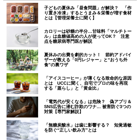
子どもの夏休み「昼食問題」が解決？ 「作
り置き冷凍」するとうまみ＆栄養が増す食材
とは【管理栄養士に聞く】
カロリーは砂糖の半分…甘味料「マルチトー
ル」は血糖値高めの人が使ってOK？ 注意
点を糖尿病専門医が解説
夏休みの出費を劇的カット！ 節約アドバイ
ザーが教える「0円レジャー」と“おうち外
食”の裏ワザ
「アイスコーヒー」が薄くなる致命的な原因
とは UCCに聞く、自宅でプロの味を再現
する「蒸らし」と「黄金比」
「電気代が安くなる」は危険？ 偽アプリ＆
SNS広告に潜む詐欺のワナ… 被害防ぐ3つの
対策【専門家解説】
「無糖炭酸水」は歯に影響する？ 知覚過敏
を防ぐ“正しい飲み方”とは