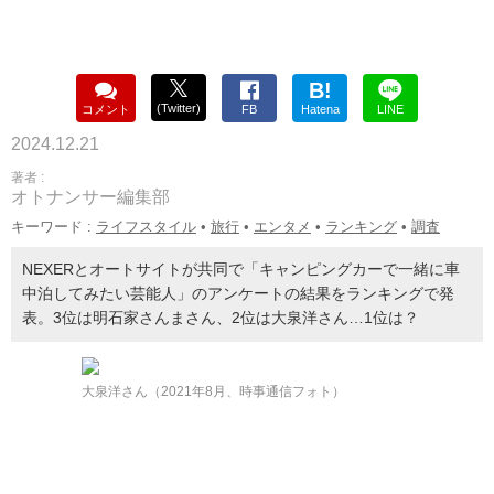
B!
(Twitter)
コメント
FB
Hatena
LINE
2024.12.21
著者 :
オトナンサー編集部
キーワード :
ライフスタイル
•
旅行
•
エンタメ
•
ランキング
•
調査
NEXERとオートサイトが共同で「キャンピングカーで一緒に車
中泊してみたい芸能人」のアンケートの結果をランキングで発
表。3位は明石家さんまさん、2位は大泉洋さん…1位は？
大泉洋さん（2021年8月、時事通信フォト）