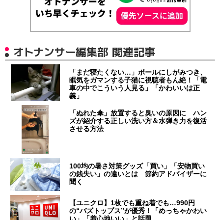
オトナンサー編集部 関連記事
「まだ寝たくない…」ポールにしがみつき、
眠気をガマンする子猫に視聴者もん絶！「電
車の中でこういう人見る」「かわいいは正
義」
「ぬれた傘」放置すると臭いの原因に ハン
ズが紹介する正しい洗い方＆水弾き力を復活
させる方法
100均の暑さ対策グッズ「買い」「安物買い
の銭失い」の違いとは 節約アドバイザーに
聞く
【ユニクロ】1枚でも重ね着でも…990円
の“バズトップス”が優秀！「めっちゃかわい
い」「着心地いい」と話題