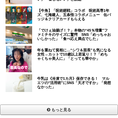
【牛角】「呪術廻戦」コラボ 呪術高専1年
ズ、七海建人、五条悟コラボメニュー 缶バ
ッジ＆クリアカードもらえる
「でけぇ油揚げ！？」本物の“45％増量”フ
ァミチキのサイズに驚愕 SNS「めっちゃお
いしかった」「食べ応え満点でした」
年を重ねて貧相に…“シワ＆面長”も気になる
女性→カットで10歳以上若返り！？「めち
ゃくちゃ美人に」「とっても華やか」
牛乳は《冷凍で1カ月》保存できる！ マル
エツの“活用術”にSNS「天才ですか」「発想
なかった」
もっと見る