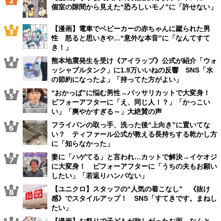
個室の隙間から見えた“恐ろしいモノ”に「許せない」
【漫画】電車でベビーカーの赤ちゃんに蹴られた男
性 怒ると思いきや…“意外な本音”に「なんてすて
き！」
熊本地震発生を受け《アイラップ》公式が紹介「ウォ
ッシャブルタンク」に1.9万いいねの反響 SNS「水
の節約になったよ」「持ってた方がよい」
“おかっぱ”に悩む男性→バッサリカットで大変身！
ビフォーアフターに「え、同じ人！？」「かっこい
い」「爽やかすぎる～」大絶賛の声
フライパンの取っ手、洗った後“上向き”に置いてな
い？ ティファール公式が教える長持ちする乾かし方
に「知らなかった」
妻に「ハゲてる」と言われ…カットで解決→イケオジ
に大変身！ ビフォーアフターに「うちの夫もお願い
したい」「若返りハンパない」
【ユニクロ】スタッフの“人気の着こなし” 《抜け
感》でスタイルアップ！ SNS「すてきです。まねし
たい」
【漫画】お祭りで子どもが欲しがったお面、なんと