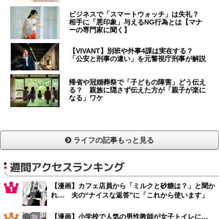
ビジネスで「スマートウォッチ」は失礼？
相手に「悪印象」与えるNG行為とは【マナ
ーの専門家に聞く】
【VIVANT】別班や外事4課は実在する？
「公安と刑事の違い」を元警視庁刑事が解説
帰省や冠婚葬祭で「子どもの障害」どう伝え
る？ 親族に隠さず伝えた方が「親子が楽に
なる」ワケ
ライフの記事もっと見る
週間アクセスランキング
【漫画】カフェ店員から「ミルクと砂糖は？」と聞か
れ… 夫の“ナイスな返答”に「これから使います」
【漫画】小学校で人気の男性教師が女子トイレに…