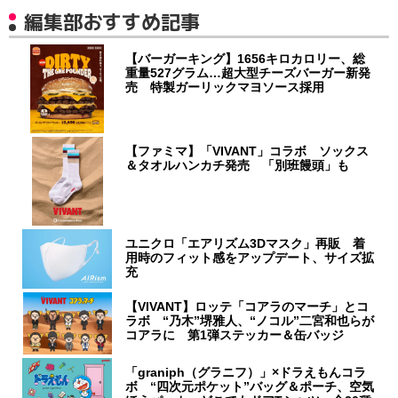
編集部おすすめ記事
【バーガーキング】1656キロカロリー、総
重量527グラム…超大型チーズバーガー新発
売 特製ガーリックマヨソース採用
【ファミマ】「VIVANT」コラボ ソックス
＆タオルハンカチ発売 「別班饅頭」も
ユニクロ「エアリズム3Dマスク」再販 着
用時のフィット感をアップデート、サイズ拡
充
【VIVANT】ロッテ「コアラのマーチ」とコ
ラボ “乃木”堺雅人、“ノコル”二宮和也らが
コアラに 第1弾ステッカー＆缶バッジ
「graniph（グラニフ）」×ドラえもんコラ
ボ “四次元ポケット”バッグ＆ポーチ、空気