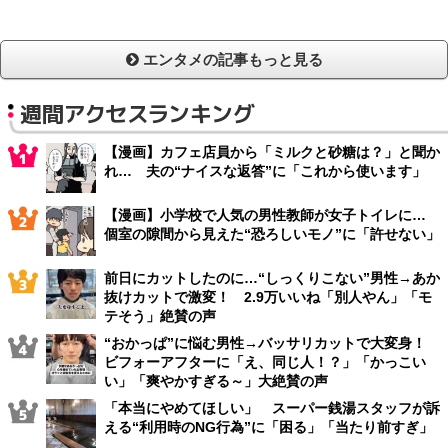
エンタメの記事もっと見る
週間アクセスランキング
【漫画】カフェ店員から「ミルクと砂糖は？」と聞か
れ… 夫の“ナイスな返答”に「これから使います」
【漫画】小学校で人気の男性教師が女子トイレに…
個室の隙間から見えた“恐ろしいモノ”に「許せない」
前日にカットしたのに…“しっくりこない”男性→あか
抜けカットで激変！ 2.9万いいね「別人やん」「モ
テそう」絶賛の声
“おかっぱ”に悩む男性→バッサリカットで大変身！
ビフォーアフターに「え、同じ人！？」「かっこい
い」「爽やかすぎる～」大絶賛の声
「本当にやめてほしい」 スーパー銭湯スタッフが訴
える“利用時のNG行為”に「困る」「当たり前すぎ」