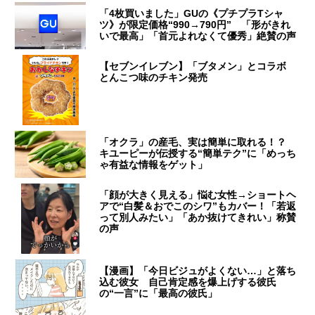
「4枚買いました」GUの《プチプラTシャ
ツ》が限定価格“990→790円” 「形がきれ
いで最高」「首元よれなくて優秀」絶賛の声
【セブンイレブン】「ブタメン」とコラボ
とんこつ味のチキン発売
「オクラ」の産毛、実は簡単に取れる！？
キユーピーが伝授する“簡単テク”に「めっち
ゃ有益な情報をゲット」
「顔が大きく見える」悩む女性→ショートヘ
アで“白髪＆おでこのシワ”もカバー！「若返
って別人みたい」「あか抜けてきれい」称賛
の声
【漫画】「今日ビジュがよくない…」と落ち
込む彼女 自己肯定感を爆上げする彼氏
の“一言”に「最高の彼氏」