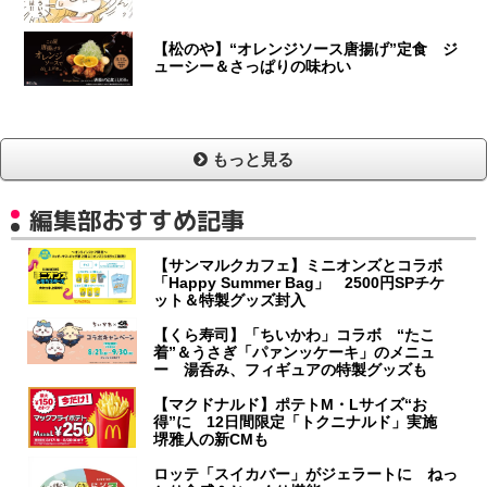
【松のや】“オレンジソース唐揚げ”定食 ジ
ューシー＆さっぱりの味わい
もっと見る
編集部おすすめ記事
【サンマルクカフェ】ミニオンズとコラボ
「Happy Summer Bag」 2500円SPチケ
ット＆特製グッズ封入
【くら寿司】「ちいかわ」コラボ “たこ
着”＆うさぎ「パァンッケーキ」のメニュ
ー 湯呑み、フィギュアの特製グッズも
【マクドナルド】ポテトM・Lサイズ“お
得”に 12日間限定「トクニナルド」実施
堺雅人の新CMも
ロッテ「スイカバー」がジェラートに ねっ