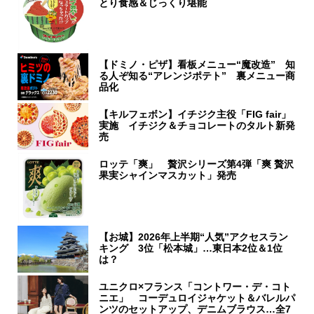
とり食感＆じっくり堪能
【ドミノ・ピザ】看板メニュー“魔改造” 知
る人ぞ知る“アレンジポテト” 裏メニュー商
品化
【キルフェボン】イチジク主役「FIG fair」
実施 イチジク＆チョコレートのタルト新発
売
ロッテ「爽」 贅沢シリーズ第4弾「爽 贅沢
果実シャインマスカット」発売
【お城】2026年上半期“人気”アクセスラン
キング 3位「松本城」…東日本2位＆1位
は？
ユニクロ×フランス「コントワー・デ・コト
ニエ」 コーデュロイジャケット＆バレルパ
ンツのセットアップ、デニムブラウス…全7