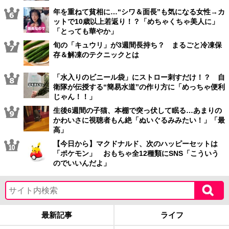
年を重ねて貧相に…“シワ＆面長”も気になる女性→カ
ットで10歳以上若返り！？「めちゃくちゃ美人に」
「とっても華やか」
旬の「キュウリ」が3週間長持ち？ まるごと冷凍保
存＆解凍のテクニックとは
「水入りのビニール袋」にストロー刺すだけ！？ 自
衛隊が伝授する“簡易水道”の作り方に「めっちゃ便利
じゃん！！」
生後6週間の子猫、本棚で突っ伏して眠る…あまりの
かわいさに視聴者もん絶「ぬいぐるみみたい！」「最
高」
【今日から】マクドナルド、次のハッピーセットは
「ポケモン」 おもちゃ全12種類にSNS「こういう
のでいいんだよ」
最新記事
ライフ