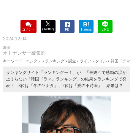
B!
(Twitter)
コメント
FB
Hatena
LINE
2024.12.04
著者 :
オトナンサー編集部
キーワード :
エンタメ
•
ランキング
•
調査
•
ライフスタイル
•
韓国ドラマ
ランキングサイト「ランキングー！」が、「最終回で感動の涙が
止まらない『韓国ドラマ』ランキング」の結果をランキングで発
表！ 3位は「冬のソナタ」、2位は「愛の不時着」…結果は？