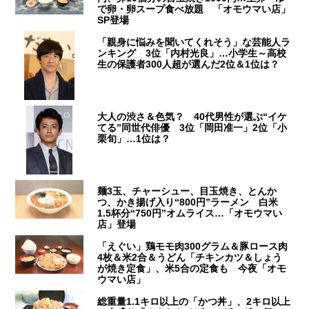
で卵・卵スープ食べ放題 「オモウマい店」
SP登場
「親身に悩みを聞いてくれそう」な芸能人ラ
ンキング 3位「内村光良」…小学生～高校
生の保護者300人超が選んだ2位＆1位は？
大人の渋さ＆色気？ 40代男性が選ぶ“イケ
てる”同世代俳優 3位「岡田准一」2位「小
栗旬」…1位は？
麺3玉、チャーシュー、目玉焼き、とんか
つ、かき揚げ入り“800円”ラーメン 白米
1.5杯分“750円”オムライス…「オモウマい
店」登場
「えぐい」鶏モモ肉300グラム＆豚ロース肉
4枚＆米2合＆うどん「チキンカツ＆しょう
が焼き定食」、米5合の定食も 今夜「オモ
ウマい店」
総重量1.1キロ以上の「かつ丼」、2キロ以上