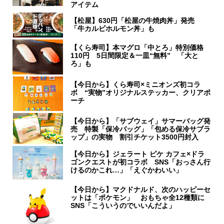
アイテム
【松屋】630円「松屋の牛焼肉丼」発売
「牛カルビホルモン丼」も
【くら寿司】本マグロ「中とろ」特別価格
110円 5日間限定＆一皿“無料” 「大と
ろ」も
【今日から】くら寿司×ミニオンズ初コラ
ボ “実物”オリジナルステッカー、クリアポ
ーチ
【今日から】「サブウェイ」サマーバッグ発
売 特製「保冷バッグ」「包める保冷サブラ
ップ」の実物 割引チケット3500円封入
【今日から】ジェラート ピケ カフェ×ドラ
ゴンクエストが初コラボ SNS「おっさん行
けるのかこれ…」「えぐかわいい」
【今日から】マクドナルド、次のハッピーセ
ットは「ポケモン」 おもちゃ全12種類に
SNS「こういうのでいいんだよ」