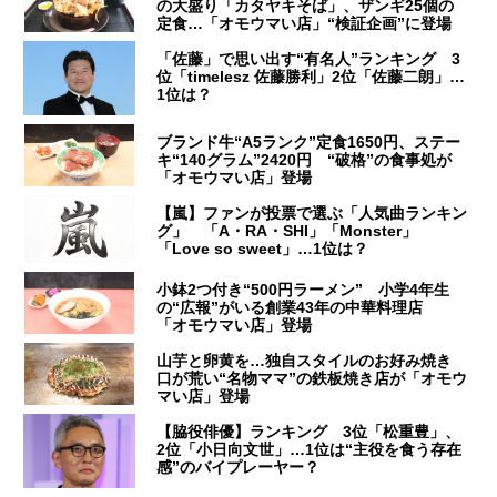
の大盛り「カタヤキそば」、ザンギ25個の
定食…「オモウマい店」“検証企画”に登場
「佐藤」で思い出す“有名人”ランキング 3
位「timelesz 佐藤勝利」2位「佐藤二朗」…
1位は？
ブランド牛“A5ランク”定食1650円、ステー
キ“140グラム”2420円 “破格”の食事処が
「オモウマい店」登場
【嵐】ファンが投票で選ぶ「人気曲ランキン
グ」 「A・RA・SHI」「Monster」
「Love so sweet」…1位は？
小鉢2つ付き“500円ラーメン” 小学4年生
の“広報”がいる創業43年の中華料理店
「オモウマい店」登場
山芋と卵黄を…独自スタイルのお好み焼き
口が荒い“名物ママ”の鉄板焼き店が「オモウ
マい店」登場
【脇役俳優】ランキング 3位「松重豊」、
2位「小日向文世」…1位は“主役を食う存在
感”のバイプレーヤー？