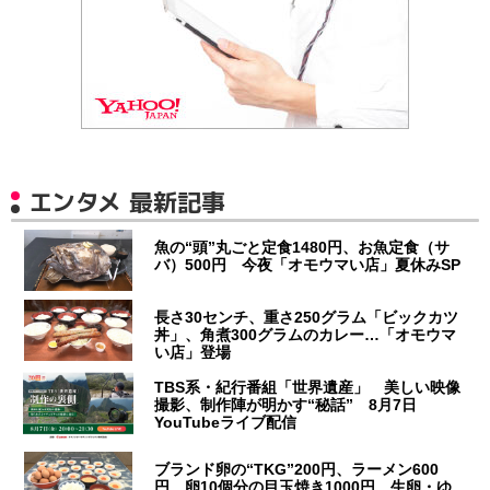
エンタメ 最新記事
魚の“頭”丸ごと定食1480円、お魚定食（サ
バ）500円 今夜「オモウマい店」夏休みSP
長さ30センチ、重さ250グラム「ビックカツ
丼」、角煮300グラムのカレー…「オモウマ
い店」登場
TBS系・紀行番組「世界遺産」 美しい映像
撮影、制作陣が明かす“秘話” 8月7日
YouTubeライブ配信
ブランド卵の“TKG”200円、ラーメン600
円、卵10個分の目玉焼き1000円…生卵・ゆ